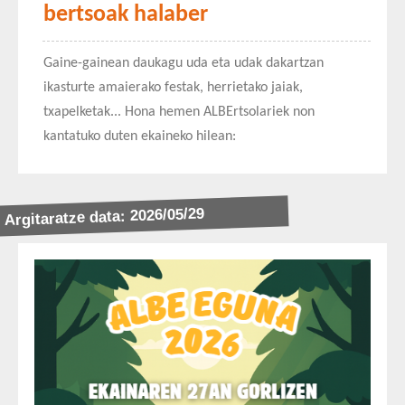
bertsoak halaber
Gaine-gainean daukagu uda eta udak dakartzan
ikasturte amaierako festak, herrietako jaiak,
txapelketak... Hona hemen
ALBErtsolariek
non
kantatuko duten ekaineko hilean:
Argitaratze data: 2026/05/29