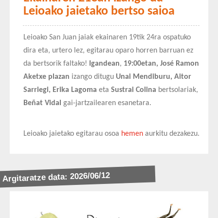
Leioako jaietako bertso saioa
Leioako San Juan jaiak ekainaren 19tik 24ra ospatuko
dira eta, urtero lez, egitarau oparo horren barruan ez
da bertsorik faltako!
Igandean
,
19:00etan, José Ramon
Aketxe plazan
izango ditugu
Unai Mendiburu, Aitor
Sarriegi, Erika Lagoma
eta
Sustrai Colina
bertsolariak,
Beñat Vidal
gai-jartzailearen esanetara.
Leioako jaietako egitarau osoa
hemen
aurkitu dezakezu.
Argitaratze data: 2026/06/12