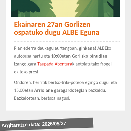
Ekainaren 27an Gorlizen
ospatuko dugu ALBE Eguna
Plan ederra daukagu aurtengoan:
ginkana
! ALBEko
autobusa hartu eta
10:00etan Gorlizko pinudian
izango gara
Taupada Abentura
k
antolatutako frogei
ekiteko prest.
Ondoren, herritik bertso-triki-poteoa egingo dugu, eta
15:00etan
Arriolane
garagardotegian
bazkaldu.
Bazkalostean, bertsoa nagusi.
Argitaratze data: 2026/05/27