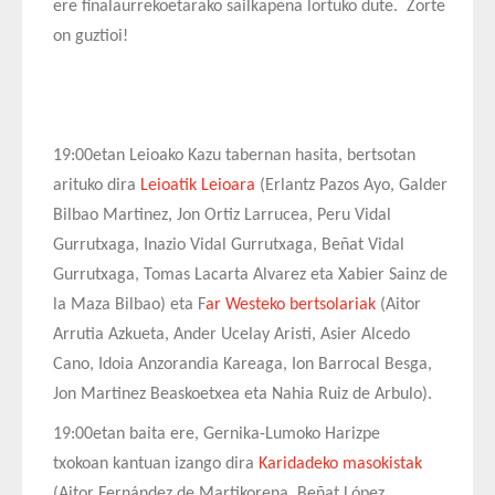
ere finalaurrekoetarako sailkapena lortuko dute. Zorte
on guztioi!
19:00etan Leioako Kazu tabernan hasita, bertsotan
arituko dira
Leioatik Leioara
(Erlantz Pazos Ayo, Galder
Bilbao Martinez, Jon Ortiz Larrucea, Peru Vidal
Gurrutxaga, Inazio Vidal Gurrutxaga, Beñat Vidal
Gurrutxaga, Tomas Lacarta Alvarez eta Xabier Sainz de
la Maza Bilbao) eta F
ar Westeko bertsolariak
(Aitor
Arrutia Azkueta, Ander Ucelay Aristi, Asier Alcedo
Cano, Idoia Anzorandia Kareaga, Ion Barrocal Besga,
Jon Martinez Beaskoetxea eta Nahia Ruiz de Arbulo).
19:00etan baita ere, Gernika-Lumoko Harizpe
txokoan kantuan izango dira
Karidadeko masokistak
(Aitor Fernández de Martikorena, Beñat López