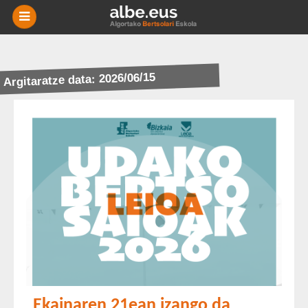
-
BERRIAK
Argitaratze data: 2026/06/15
MIKRO
NIKAK
ESKOLAK
AGENDA
HISTORIA
BERTSOTEGIA
EUSKARA
HARREMANETARAKO
Ekainaren 21ean izango da