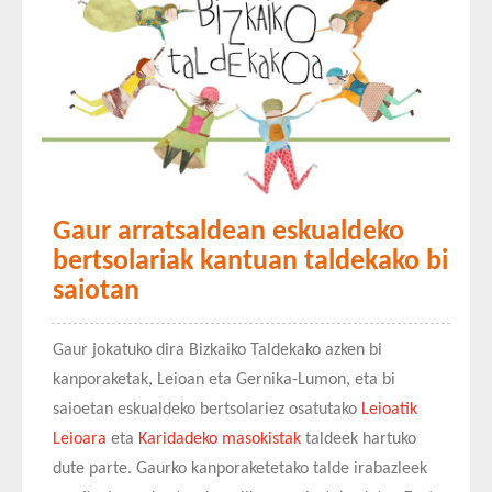
Gaur arratsaldean eskualdeko
bertsolariak kantuan taldekako bi
saiotan
Gaur jokatuko dira Bizkaiko Taldekako azken bi
kanporaketak, Leioan eta Gernika-Lumon, eta bi
saioetan eskualdeko bertsolariez osatutako
Leioatik
Leioara
eta
Karidadeko masokistak
taldeek hartuko
dute parte. Gaurko kanporaketetako talde irabazleek