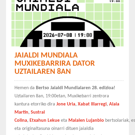
JAIALDI MUNDIALA
MUXIKEBARRIRA DATOR
UZTAILAREN 8AN
Hemen da
Bertso Jaialdi Mundialaren 28. edizioa!
Uztailaren 8an, 19:00etan, Muxikebarri zentrora
kantura etorriko dira
Jone Uria
,
Xabat Illarregi
,
Alaia
Martin
,
Sustrai
Colina
,
Etxahun
Lekue
eta
Maialen
Lujanbio
bertsolariak, 
eta originaltasuna oinarri dituen jaialdia