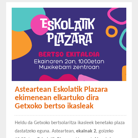
Asteartean Eskolatik Plazara
ekimenean elkartuko dira
Getxoko bertso ikasleak
Heldu da Getxoko bertsolaritza ikasleek benetako plaza
dastatzeko eguna. Asteartean,
ekainak 2
, goizeko