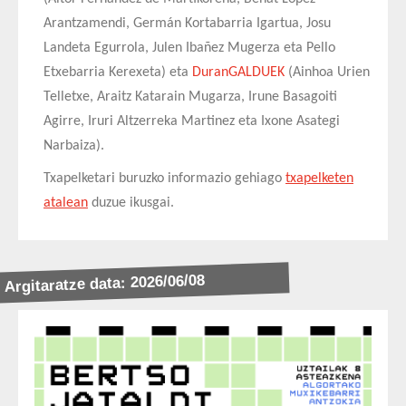
Arantzamendi, Germán Kortabarria Igartua, Josu
Landeta Egurrola, Julen Ibañez Mugerza eta Pello
Etxebarria Kerexeta) eta
DuranGALDUEK
(Ainhoa Urien
Telletxe, Araitz Katarain Mugarza, Irune Basagoiti
Agirre, Iruri Altzerreka Martinez eta Ixone Asategi
Narbaiza).
Txapelketari buruzko informazio gehiago
txapelketen
atalean
duzue ikusgai.
Argitaratze data: 2026/06/08