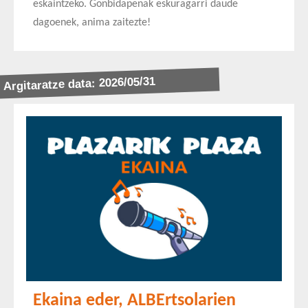
eskaintzeko. Gonbidapenak eskuragarri daude
dagoenek, anima zaitezte!
Argitaratze data: 2026/05/31
Ekaina eder, ALBErtsolarien