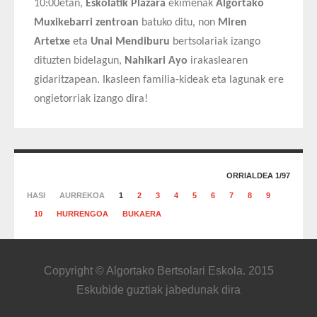
10:00etan,
Eskolatik Plazara
ekimenak
Algortako
Muxikebarri zentroan
batuko ditu, non
Miren
Artetxe
eta
Unai Mendiburu
bertsolariak izango
dituzten bidelagun,
Nahikari Ayo
irakaslearen
gidaritzapean. Ikasleen familia-kideak eta lagunak ere
ongietorriak izango dira!
ORRIALDEA 1/97
HASI
AURREKOA
1
2
3
4
5
6
7
8
9
10
HURRENGOA
BUKAERA
Copyright © Algortako Bertsolari Eskola. 2015
Eskubide guztiak jabedunak dira