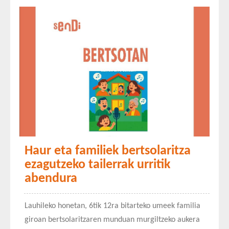
Haur eta familiek bertsolaritza
ezagutzeko tailerrak urritik
abendura
Lauhileko honetan, 6tik 12ra bitarteko umeek familia
giroan bertsolaritzaren munduan murgiltzeko aukera