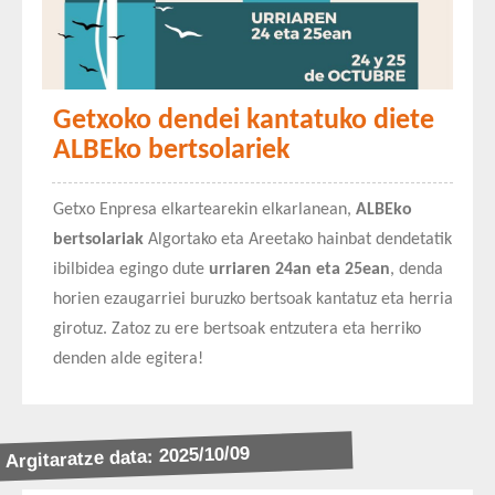
Getxoko dendei kantatuko diete
ALBEko bertsolariek
Getxo Enpresa elkartearekin elkarlanean,
ALBEko
bertsolariak
Algortako eta Areetako hainbat dendetatik
ibilbidea egingo dute
urriaren 24an eta 25ean
, denda
horien ezaugarriei buruzko bertsoak kantatuz eta herria
girotuz. Zatoz zu ere bertsoak entzutera eta herriko
denden alde egitera!
Argitaratze data: 2025/10/09