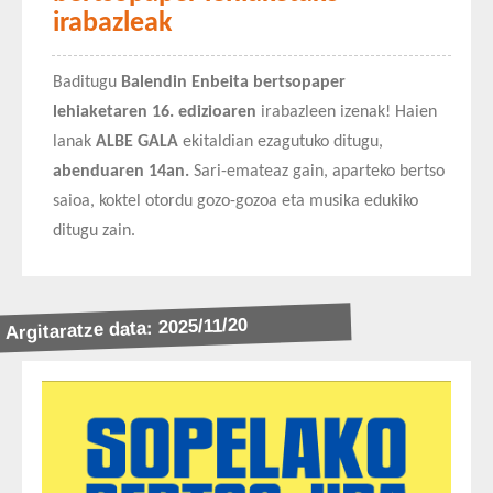
irabazleak
Baditugu
Balendin Enbeita bertsopaper
lehiaketaren
16. edizioaren
irabazleen izenak! Haien
lanak
ALBE GALA
ekitaldian ezagutuko ditugu,
abenduaren 14an.
Sari-emateaz gain, aparteko bertso
saioa, koktel otordu gozo-gozoa eta musika edukiko
ditugu zain.
Argitaratze data: 2025/11/20