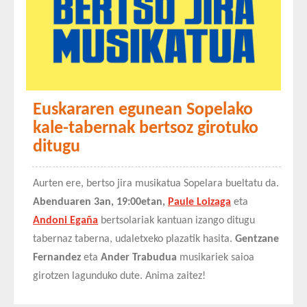
Euskararen egunean Sopelako
kale-tabernak bertsoz girotuko
ditugu
Aurten ere, bertso jira musikatua Sopelara bueltatu da.
Abenduaren 3an, 19:00etan,
Paule Loizaga
eta
Andoni Egaña
bertsolariak kantuan izango ditugu
tabernaz taberna, udaletxeko plazatik hasita.
Gentzane
Fernandez
eta
Ander Trabudua
musikariek saioa
girotzen lagunduko dute. Anima zaitez!