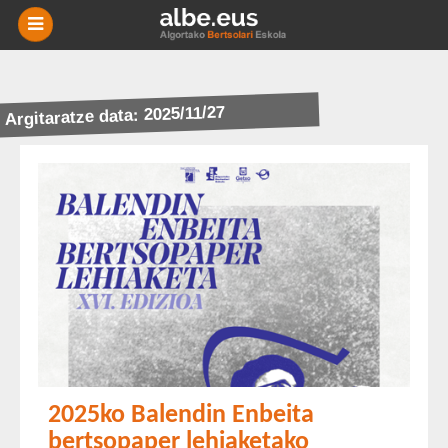
-
BERRIAK
Argitaratze data: 2025/11/27
MIKRO
NIKAK
ESKOLAK
AGENDA
HISTORIA
BERTSOTEGIA
EUSKARA
2025ko Balendin Enbeita
HARREMANETARAKO
bertsopaper lehiaketako