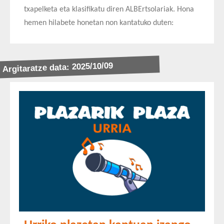
txapelketa eta klasifikatu diren ALBErtsolariak. Hona
hemen hilabete honetan non kantatuko duten:
Argitaratze data: 2025/10/09