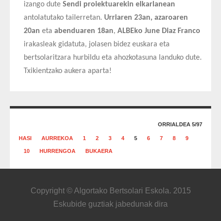
izango dute
Sendi proiektuarekin elkarlanean
antolatutako tailerretan.
Urriaren 23an, azaroaren
20an
eta
abenduaren 18an
,
ALBEko
June Diaz Franco
irakasleak gidatuta, jolasen bidez euskara eta
bertsolaritzara hurbildu eta ahozkotasuna landuko dute.
Txikientzako aukera aparta!
ORRIALDEA 5/97
HASI
AURREKOA
1
2
3
4
5
6
7
8
9
10
HURRENGOA
BUKAERA
Copyright © Algortako Bertsolari Eskola. 2015
Eskubide guztiak jabedunak dira