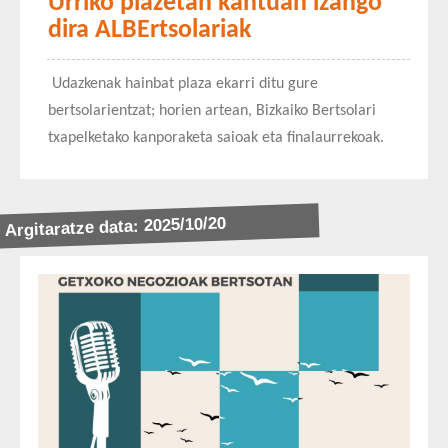
Urriko plazetan kantuan izango
dira ALBErtsolariak
Udazkenak hainbat plaza ekarri ditu gure
bertsolarientzat; horien artean, Bizkaiko Bertsolari
txapelketako kanporaketa saioak eta finalaurrekoak.
Argitaratze data: 2025/10/20