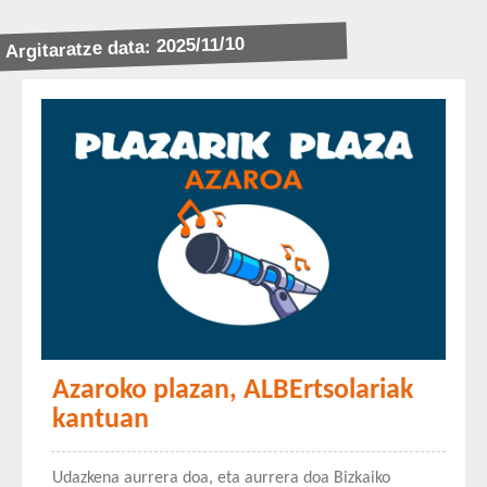
Argitaratze data: 2025/11/10
Azaroko plazan, ALBErtsolariak
kantuan
Udazkena aurrera doa, eta aurrera doa Bizkaiko