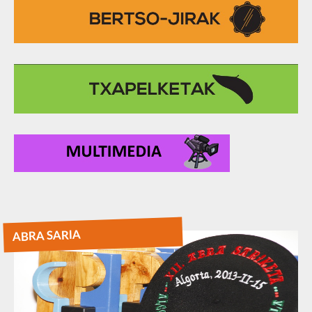
ABRA SARIA