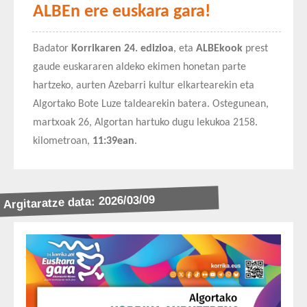
ALBEn ere euskara gara!
Badator
Korrikaren 24. edizioa
, eta
ALBEkook
prest
gaude euskararen aldeko ekimen honetan parte
hartzeko, aurten Azebarri kultur elkartearekin eta
Algortako Bote Luze taldearekin batera.
Ostegunean,
martxoak 26, Algortan hartuko dugu lekukoa 2158.
kilometroan,
11:39ean
.
Argitaratze data: 2026/03/09