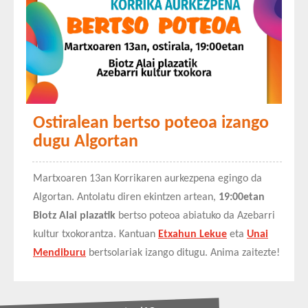
Ostiralean bertso poteoa izango
dugu Algortan
Martxoaren 13an Korrikaren aurkezpena egingo da
Algortan. Antolatu diren ekintzen artean,
19:00etan
Biotz Alai
plazatik
bertso poteoa abiatuko da Azebarri
kultur txokorantza. Kantuan
Etxahun Lekue
eta
Unai
Mendiburu
bertsolariak izango ditugu. Anima zaitezte!