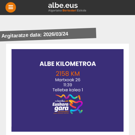
-
BERRIAK
Argitaratze data: 2026/03/24
MIKRO
NIKAK
ESKOLAK
AGENDA
HISTORIA
BERTSOTEGIA
EUSKARA
HARREMANETARAKO