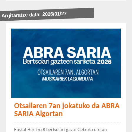
Argitaratze data: 2026/01/27
Otsailaren 7an jokatuko da ABRA
SARIA Algortan
Euskal Herriko 8 bertsolari gazte Getxoko uretan