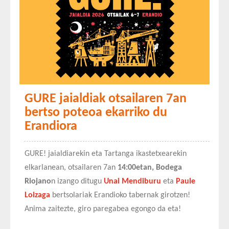
GURE jaialdiak otsailaren 7an
bertso poteoa ekarriko du
Erandiora
GURE! jaialdiarekin eta Tartanga ikastetxearekin
elkarlanean, otsailaren 7an
14:00etan, Bodega
Riojano
n izango ditugu
Unai Mendiburu
eta
Paule
Loizaga
bertsolariak Erandioko tabernak girotzen!
Anima zaitezte, giro paregabea egongo da eta!