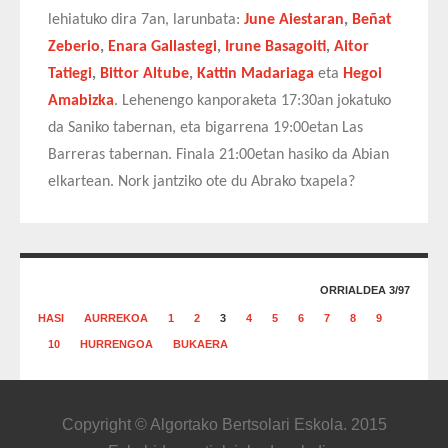
lehiatuko dira 7an, larunbata:
June Aiestaran
,
Beñat
Zeberio
,
Enara Gallastegi
,
Irune Basagoiti
,
Aitor
Tatiegi
,
Bittor Altube
,
Kattin Madariaga
eta
Hegoi
Amabizka
. Lehenengo kanporaketa 17:30an jokatuko
da Saniko tabernan, eta bigarrena 19:00etan Las
Barreras tabernan. Finala 21:00etan hasiko da Abian
elkartean. Nork jantziko ote du Abrako txapela?
ORRIALDEA 3/97
HASI
AURREKOA
1
2
3
4
5
6
7
8
9
10
HURRENGOA
BUKAERA
Copyright © Algortako Bertsolari Eskola. 2015