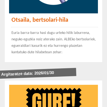
Otsaila, bertsolari-hila
Euria barra-barra hasi dugu urteko hilik laburrena,
neguko eguzkia noiz aterako zain. ALBEko bertsolariek,
egueraldiari kasurik ez eta hurrengo plazetan
kantatuko dute hilabetean zehar:
Argitaratze data: 2026/01/30