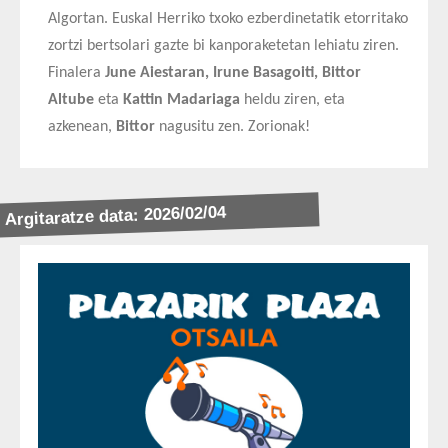
Algortan. Euskal Herriko txoko ezberdinetatik etorritako
zortzi bertsolari gazte bi kanporaketetan lehiatu ziren.
Finalera
June Aiestaran, Irune Basagoiti, Bittor
Altube
eta
Kattin Madariaga
heldu ziren, eta
azkenean,
Bittor
nagusitu zen. Zorionak!
Argitaratze data: 2026/02/04