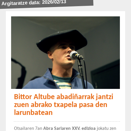
Argitaratze data: 2026/02/13
Bittor Altube abadiñarrak jantzi
zuen abrako txapela pasa den
larunbatean
Otsailaren 7an
Abra Sariaren XXV. edizioa
jokatu zen