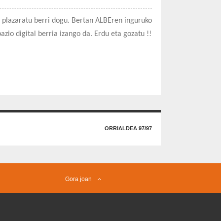
plazaratu berri dogu. Bertan ALBEren inguruko
zio digital berria izango da. Erdu eta gozatu !!
ORRIALDEA 97/97
Gora joan