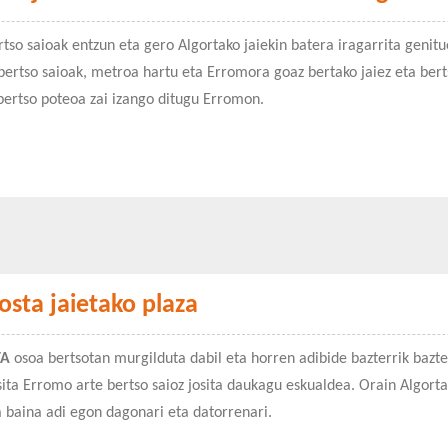
tso saioak entzun eta gero Algortako jaiekin batera iragarrita genit
bertso saioak, metroa hartu eta Erromora goaz bertako jaiez eta bert
 bertso poteoa zai izango ditugu Erromon.
osta jaietako plaza
TA
osoa bertsotan murgilduta dabil eta horren adibide bazterrik bazte
asita Erromo arte bertso saioz josita daukagu eskualdea. Orain Algort
a baina adi egon dagonari eta datorrenari.