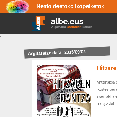
Herrialdeetako txapelketak
-
Argitaratze data: 2015/09/02
Hitzare
Antzinakoa 
ikustea bera
agerraldia e
izango da!