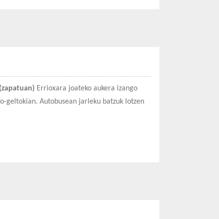
(zapatuan)
Errioxara joateko aukera izango
o-geltokian. Autobusean jarleku batzuk lotzen