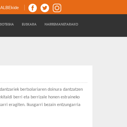
z ALBEkide
TSOTEGIA
EUSKARA
HARREMANETARAKO
dantzariek bertsolariaren doinura dantzatzen
kitaldi berri eta berrizale honen estraineko
karri eragiten. Ikusgarri bezain entzungarria