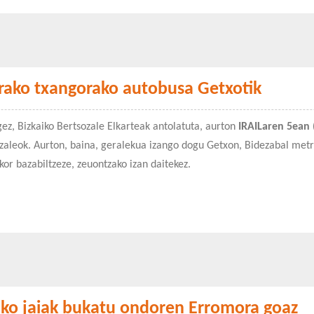
arako txangorako autobusa Getxotik
ez, Bizkaiko Bertsozale Elkarteak antolatuta, aurton
IRAILaren 5ean 
zaleok. Aurton, baina, geralekua izango dogu Getxon, Bidezabal metr
zkor bazabiltzeze, zeuontzako izan daitekez.
ako jaiak bukatu ondoren Erromora goaz