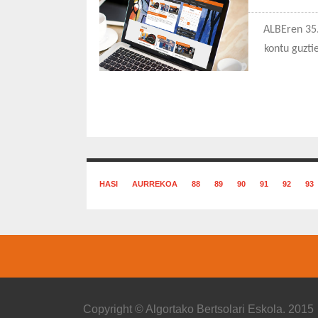
ALBEren 35.
kontu guzti
HASI
AURREKOA
88
89
90
91
92
93
Copyright © Algortako Bertsolari Eskola. 2015