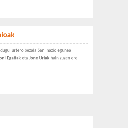
aioak
dugu, urtero bezala San inazio egunea
oni Egañak
eta
Jone Uriak
hain zuzen ere.