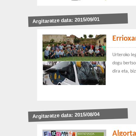
Argitaratze data: 2015/09/01
Erriox
Urteroko leg
dogu bertso
dira eta, bi
Argitaratze data: 2015/08/04
Algort