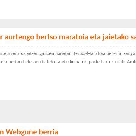
 aurtengo bertso maratoia eta jaietako s
urteurrena ospatzen gauden honetan Bertso-Maratoia berezia izango 
 eta bertan beterano batek eta etxeko batek parte hartuko dute
And
n Webgune berria