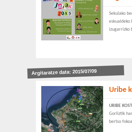
Sekulako ber
eskualdeko 
izugarrizko
Argitaratze data: 2015/07/09
Uribe k
URIBE KOS
Gorliztik h
bertso foko