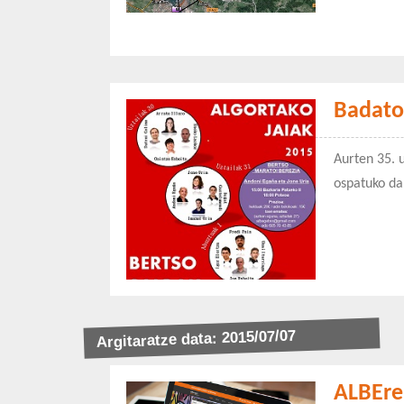
Badator
Aurten 35. 
ospatuko da
Argitaratze data: 2015/07/07
ALBEre