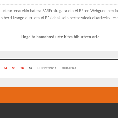
 urteurrenarekin batera SAREratu gara eta ALBEren Webgune berria 
en berri izango duzu eta ALBEkideak zein bertsozaleak elkartzeko espa
Hogeita hamabost urte hitza bihurtzen arte
94
95
96
97
HURRENGOA
BUKAERA