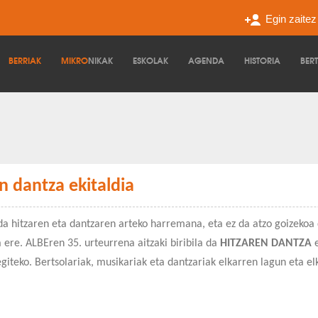
Egin zaite
BERRIAK
MIKRO
NIKAK
ESKOLAK
AGENDA
HISTORIA
BER
n dantza ekitaldia
da hitzaren eta dantzaren arteko harremana, eta ez da atzo goizekoa 
 ere. ALBEren 35. urteurrena aitzaki biribila da
HITZAREN DANTZA
e
giteko. Bertsolariak, musikariak eta dantzariak elkarren lagun eta el