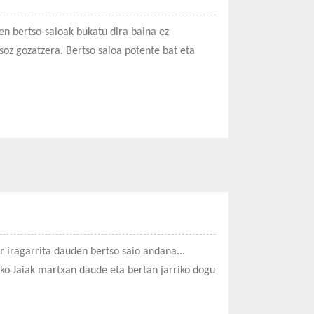
uen bertso-saioak bukatu dira baina ez
soz gozatzera. Bertso saioa potente bat eta
r iragarrita dauden bertso saio andana...
ako Jaiak martxan daude eta bertan jarriko dogu