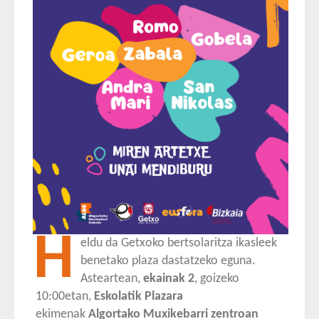
H
eldu da Getxoko bertsolaritza ikasleek
benetako plaza dastatzeko eguna.
Asteartean,
ekainak 2
, goizeko
10:00etan,
Eskolatik Plazara
ekimenak
Algortako Muxikebarri zentroan