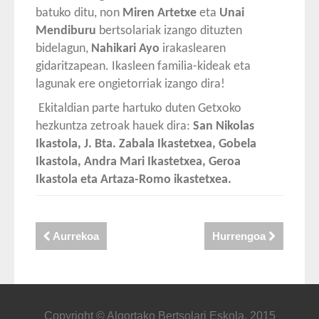
batuko ditu, non
Miren Artetxe
eta
Unai
Mendiburu
bertsolariak izango dituzten
bidelagun,
Nahikari Ayo
irakaslearen
gidaritzapean. Ikasleen familia-kideak eta
lagunak ere ongietorriak izango dira!
Ekitaldian parte hartuko duten Getxoko
hezkuntza zetroak hauek dira:
San Nikolas
Ikastola, J. Bta. Zabala Ikastetxea, Gobela
Ikastola, Andra Mari Ikastetxea, Geroa
Ikastola eta Artaza-Romo ikastetxea.
Aurrekoa
Hurrengoa
Copyright © Algortako Bertsolari Eskola. 2015