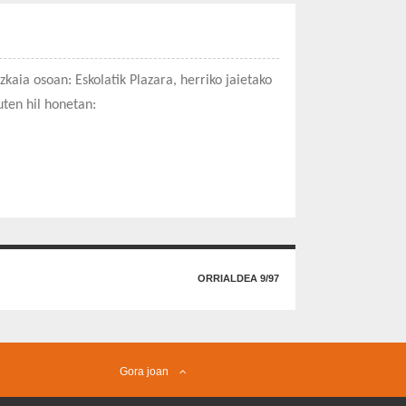
kaia osoan: Eskolatik Plazara, herriko jaietako
uten hil honetan:
ORRIALDEA 9/97
Gora joan