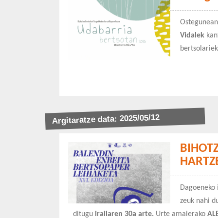
Ostegunea
Vidalek
kan
bertsolarie
Argitaratze data: 2025/05/12
BIHOT
HARTZ
Dagoeneko i
zeuk nahi du
ditugu
irailaren 30a arte.
Urte amaierako
AL