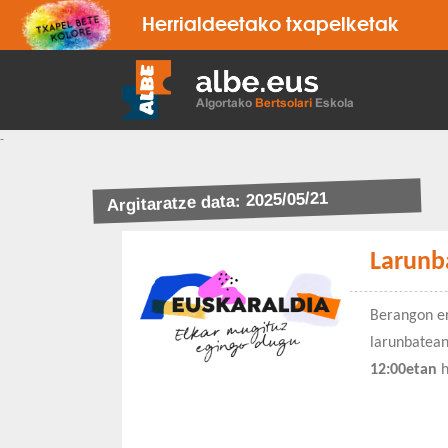
Herrialdeetako txapelketak
-
Argitaratze data: 2025/05/21
Larunb
Berangon er
larunbatean
12:00etan
h