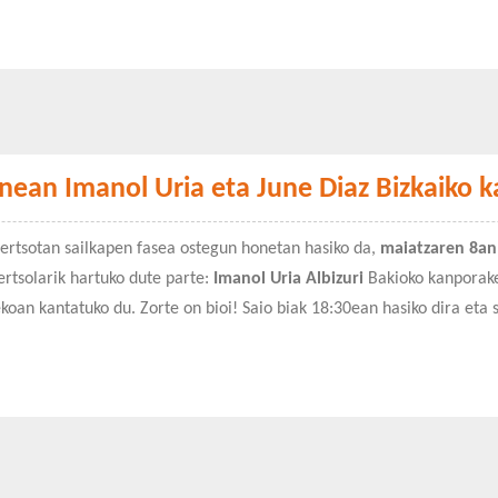
nean Imanol Uria eta June Diaz Bizkaiko 
ertsotan sailkapen fasea ostegun honetan hasiko da,
maiatzaren 8an
ertsolarik hartuko dute parte:
Imanol Uria Albizuri
Bakioko kanporake
koan kantatuko du. Zorte on bioi! Saio biak 18:30ean hasiko dira eta