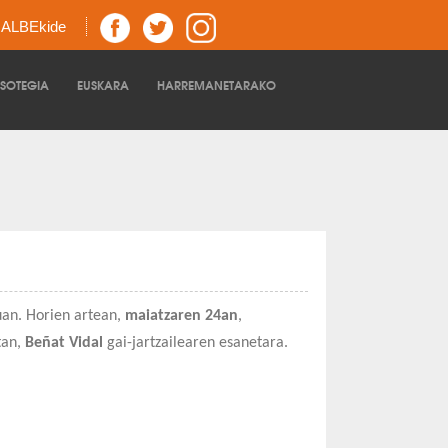
z ALBEkide
TSOTEGIA
EUSKARA
HARREMANETARAKO
uan. Horien artean,
maiatzaren 24an
,
tan,
Beñat Vidal
gai-jartzailearen esanetara.