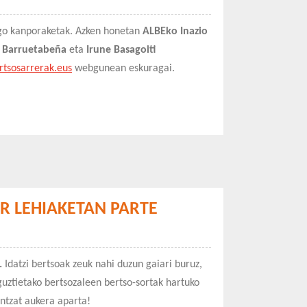
go kanporaketak. Azken honetan
ALBEko Inazio
ko Barruetabeña
eta
Irune Basagoiti
rtsosarrerak.eus
webgunean eskuragai.
R LEHIAKETAN PARTE
.
Idatzi bertsoak zeuk nahi duzun gaiari buruz,
guztietako bertsozaleen bertso-sortak hartuko
ntzat aukera aparta!