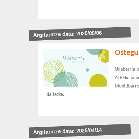
Argitaratze data: 2025/05/06
Ostegu
Udaberria b
ALBEko bi b
Munitibarre
daitezke.
Argitaratze data: 2025/04/14