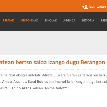
Egin zaite
BERRIAK
MIKRO
NIKAK
ESKOLAK
AGENDA
HISTORIA
BER
atean bertso saioa izango dugu Berangon
e hainbat ekintza antolatu dituzte Euskaraldiaren egitarauaren barr
,
Amets Arzallus, Sarai Robles
eta
Imanol Uria
izango ditugu bertso
asita,
Sabino Arana
kalean. Anima zaitezte!