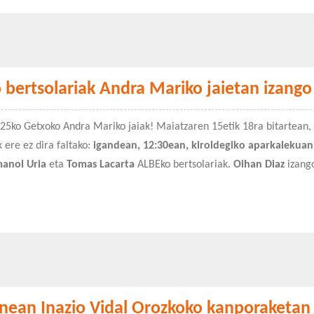
bertsolariak Andra Mariko jaietan izango
025ko Getxoko Andra Mariko jaiak! Maiatzaren 15etik 18ra bitartean, 
 ere ez dira faltako:
igandean, 12:30ean, kiroldegiko aparkalekuan
manol Uria
eta
Tomas Lacarta
ALBEko bertsolariak.
Oihan Diaz
izango
nean Inazio Vidal Orozkoko kanporaketan 