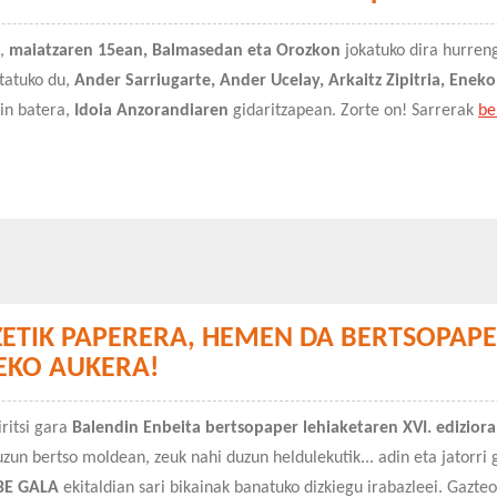
n,
maiatzaren 15ean, Balmasedan eta Orozkon
jokatuko dira hurren
tatuko du,
Ander Sarriugarte, Ander Ucelay, Arkaitz Zipitria, Ene
kin batera,
Idoia Anzorandiaren
gidaritzapean. Zorte on! Sarrerak
be
ZETIK PAPERERA, HEMEN DA BERTSOPAPE
EKO AUKERA!
ritsi gara
Balendin Enbeita bertsopaper lehiaketaren XVI. ediziora
zun bertso moldean, zeuk nahi duzun heldulekutik... adin eta jatorri 
BE GALA
ekitaldian sari bikainak banatuko dizkiegu irabazleei.
Gazteo