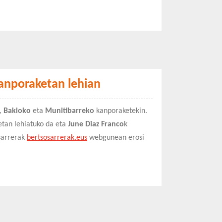
kanporaketan lehian
,
Bakioko
eta
Munitibarreko
kanporaketekin.
tan lehiatuko da eta
June Diaz Franco
k
 sarrerak
bertsosarrerak.eus
webgunean erosi