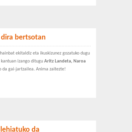
 dira bertsotan
hainbat ekitaldiz eta ikuskizunez gozatuko dugu
kantuan izango ditugu
Aritz Landeta, Naroa
 da gai-jartzailea. Anima zaitezte!
lehiatuko da