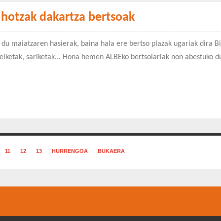
 hotzak dakartza bertsoak
 du maiatzaren hasierak, baina hala ere bertso plazak ugariak dira Biz
pelketak, sariketak... Hona hemen ALBEko bertsolariak non abestuko d
11
12
13
HURRENGOA
BUKAERA