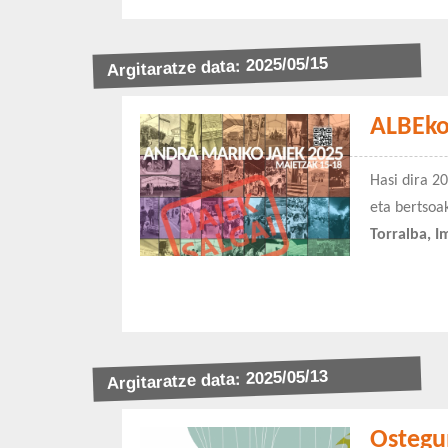
Argitaratze data: 2025/05/15
ALBEko 
Hasi dira 2
eta bertsoak
Torralba, I
Argitaratze data: 2025/05/13
Ostegu