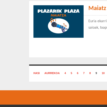
Maiatz
Euria ekarri
saioak, txa
HASI
AURREKOA
4
5
6
7
8
9
10