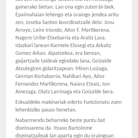
gainerako bietan. Lan ona egin zuten bi-biek.
Epaimahaian lehengo eta oraingo jendea aritu
zen, Joseba Santxo koordinatzaile dela: Josu
Arroyo, Leire Iriondo, Aitor F. Martikorena,
Nagore Uribe-Etxebarria eta Araitz Lasa.
Idazkari lanean Karmele Elosegi eta Arkaitz
Gomez Arkan. Aipatzekoa, era berean,
gaijartzaile taldeak egindako lana, Goizalde
Atxutegiren gidaritzapean: Miren Loizaga,
German Kortabarria, Nahikari Ayo, Aitor
Fernandez Martikorena, Naiara Etxaiz, Jon
Amezaga, Olatz Larrinaga eta Goizalde bera.
Eskualdeko makinariak ederto funtzionatu zuen
lehenbiziko pauso honetan.
Nabarmendu beharreko beste puntu bat
diseinuarena da. Itsaso Bartolome
diseinatzaileak lan aparta egin du oraingoan