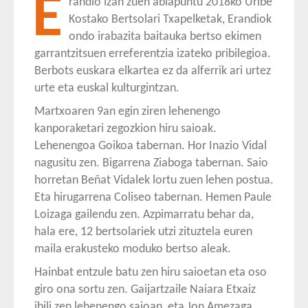
E
randio izan zuen abiapuntu 2018ko Uribe
Kostako Bertsolari Txapelketak, Erandiok
ondo irabazita baitauka bertso ekimen
garrantzitsuen erreferentzia izateko pribilegioa.
Berbots euskara elkartea ez da alferrik ari urtez
urte eta euskal kulturgintzan.
Martxoaren 9an egin ziren lehenengo
kanporaketari zegozkion hiru saioak.
Lehenengoa Goikoa tabernan. Hor Inazio Vidal
nagusitu zen. Bigarrena Ziaboga tabernan. Saio
horretan Beñat Vidalek lortu zuen lehen postua.
Eta hirugarrena Coliseo tabernan. Hemen Paule
Loizaga gailendu zen. Azpimarratu behar da,
hala ere, 12 bertsolariek utzi zituztela euren
maila erakusteko moduko bertso aleak.
Hainbat entzule batu zen hiru saioetan eta oso
giro ona sortu zen. Gaijartzaile Naiara Etxaiz
ibili zen lehenengo saioan, eta Jon Amezaga