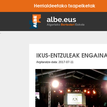
Herrialdeetako txapelketak
-
IKUS-ENTZULEAK ENGAINA
Argitaratze-data: 2017-07-11