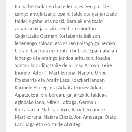
Baina bertsolarien lan ederra, ez zen posible
izango antolatzaile, epaile talde eta gai-jartzaile
talderik gabe, eta noski, beraiek ere txalo
zaparradak jaso zituzten hiru saioetan.
Gaijartzaile German Kortabarria ibili zen
lehenengo saioan, eta Miren Loizaga gainerako
bietan. Lan ona egin zuten bi-biek. Epaimahaian
lehengo eta oraingo jendea aritu zen, Joseba
Santxo koordinatzaile dela: Josu Arroyo, Leire
Iriondo, Aitor F. Martikorena, Nagore Uribe-
Etxebarria eta Araitz Lasa. Idazkari lanean
Karmele Elosegi eta Arkaitz Gomez Arkan.
Aipatzekoa, era berean, gaijartzaile taldeak
egindako lana, Miren Loizaga, German
Kortabarria, Nahikari Ayo, Aitor Fernandez
Martikorena, Naiara Etxaiz, Jon Amezaga, Olatz
Larrinaga eta Goizalde Atxutegi.