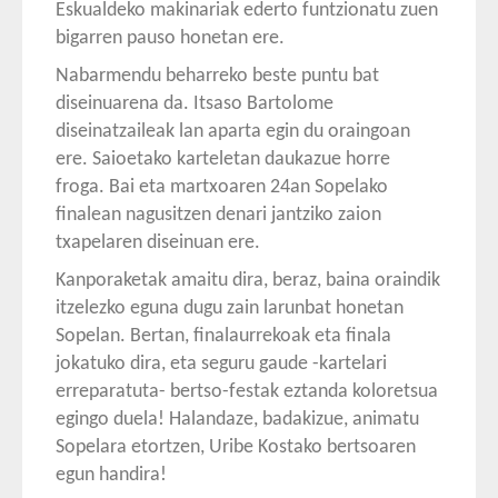
Eskualdeko makinariak ederto funtzionatu zuen
bigarren pauso honetan ere.
Nabarmendu beharreko beste puntu bat
diseinuarena da. Itsaso Bartolome
diseinatzaileak lan aparta egin du oraingoan
ere. Saioetako karteletan daukazue horre
froga. Bai eta martxoaren 24an Sopelako
finalean nagusitzen denari jantziko zaion
txapelaren diseinuan ere.
Kanporaketak amaitu dira, beraz, baina oraindik
itzelezko eguna dugu zain larunbat honetan
Sopelan. Bertan, finalaurrekoak eta finala
jokatuko dira, eta seguru gaude -kartelari
erreparatuta- bertso-festak eztanda koloretsua
egingo duela! Halandaze, badakizue, animatu
Sopelara etortzen, Uribe Kostako bertsoaren
egun handira!