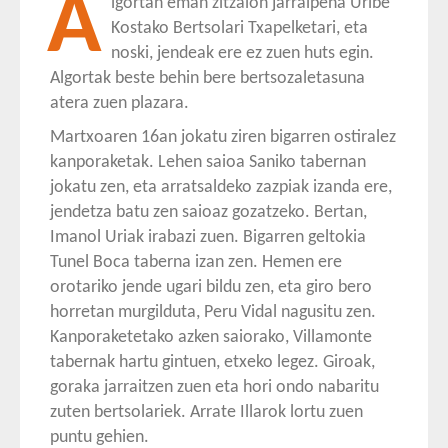
A
lgortan eman zitzaion jarraipena Uribe
Kostako Bertsolari Txapelketari, eta
noski, jendeak ere ez zuen huts egin.
Algortak beste behin bere bertsozaletasuna
atera zuen plazara.
Martxoaren 16an jokatu ziren bigarren ostiralez
kanporaketak. Lehen saioa Saniko tabernan
jokatu zen, eta arratsaldeko zazpiak izanda ere,
jendetza batu zen saioaz gozatzeko. Bertan,
Imanol Uriak irabazi zuen. Bigarren geltokia
Tunel Boca taberna izan zen. Hemen ere
orotariko jende ugari bildu zen, eta giro bero
horretan murgilduta, Peru Vidal nagusitu zen.
Kanporaketetako azken saiorako, Villamonte
tabernak hartu gintuen, etxeko legez. Giroak,
goraka jarraitzen zuen eta hori ondo nabaritu
zuten bertsolariek. Arrate Illarok lortu zuen
puntu gehien.