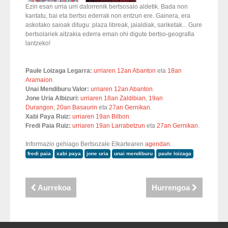
Ezin esan urria urri datorrenik bertsosaio aldetik. Bada non
kantatu, bai eta bertso ederrak non entzun ere. Gainera, era
askotako saioak ditugu: plaza libreak, jaialdiak, sariketak... Gure
bertsolariek aitzakia ederra eman ohi digute bertso-geografia
lantzeko!
Paule Loizaga Legarra:
urriaren 12an Abanton
eta
18an
Aramaion
.
Unai Mendiburu Valor:
urriaren 12an Abanton
.
Jone Uria Albizuri:
urriaren 18an Zaldibian
,
19an
Durangon
,
20an Basaurin
eta
27an Gernikan
.
Xabi Paya Ruiz:
urriaren 19an Bilbon
.
Fredi Paia Ruiz:
urriaren 19an Larrabetzun
eta
27an Gernikan
.
Informazio gehiago Bertsozale Elkartearen
agendan
.
fredi paia
xabi paya
jone uria
unai mendiburu
paule loizaga
Aurrekoa
Hurrengoa