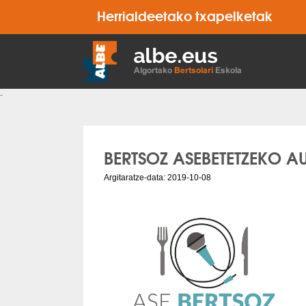
Herrialdeetako txapelketak
-
BERTSOZ ASEBETETZEKO A
Argitaratze-data: 2019-10-08