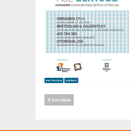
ase bertsoz
azebarri
Aurrekoa