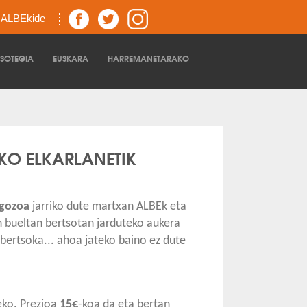
z ALBEkide
TSOTEGIA
EUSKARA
HARREMANETARAKO
EKO ELKARLANETIK
 gozoa
jarriko dute martxan ALBEk eta
 bueltan bertsotan jarduteko aukera
 bertsoka... ahoa jateko baino ez dute
eko. Prezioa
15€
-koa da eta bertan