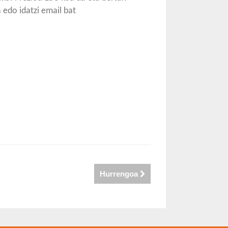
 edo idatzi email bat
Hurrengoa