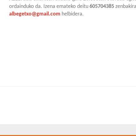
ordainduko da. Izena emateko deitu
605704385
zenbakira
albegetxo@gmail.com
helbidera.