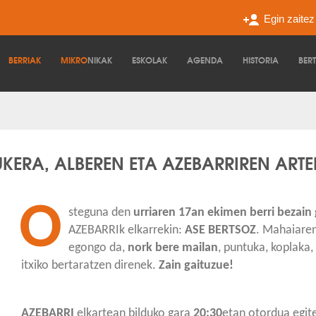
Egin zaite
BERRIAK
MIKRO
NIKAK
ESKOLAK
AGENDA
HISTORIA
BER
UKERA, ALBEREN ETA AZEBARRIREN ART
O
steguna den
urriaren 17an
ekimen berri bezain
AZEBARRIk elkarrekin:
ASE BERTSOZ
. Mahaiaren
egongo da,
nork bere mailan
, puntuka, koplaka,
itxiko bertaratzen direnek.
Zain gaituzue!
AZEBARRI
elkartean bilduko gara
20:30
etan otordua egit