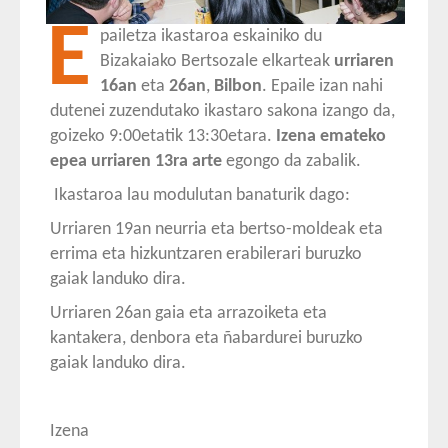
E
pailetza ikastaroa eskainiko du
Bizakaiako Bertsozale elkarteak
urriaren
16an
eta
26an
,
Bilbon
. Epaile izan nahi
dutenei zuzendutako ikastaro sakona izango da,
goizeko 9:00etatik 13:30etara.
Izena emateko
epea urriaren 13ra arte
egongo da zabalik.
Ikastaroa lau modulutan banaturik dago:
Urriaren 19an neurria eta bertso-moldeak eta
errima eta hizkuntzaren erabilerari buruzko
gaiak landuko dira.
Urriaren 26an gaia eta arrazoiketa eta
kantakera, denbora eta ñabardurei buruzko
gaiak landuko dira.
Izena