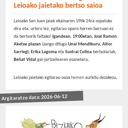
Leioako jaietako bertso saioa
Leioako San Juan jaiak ekainaren 19tik 24ra ospatuko
dira eta, urtero lez, egitarau oparo horren barruan ez
da bertsorik faltako!
Igandean
,
19:00etan, José Ramon
Aketxe plazan
izango ditugu
Unai Mendiburu, Aitor
Sarriegi, Erika Lagoma
eta
Sustrai Colina
bertsolariak,
Beñat Vidal
gai-jartzailearen esanetara.
Leioako jaietako egitarau osoa
hemen
aurkitu dezakezu.
Argitaratze data: 2026-06-12