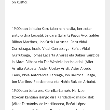
on guztioi!
19:00etan Leioako Kazu tabernan hasita, bertsotan
arituko dira
Leioatik Leioara
(Erlantz Pazos Ayo, Galder
Bilbao Martinez, Jon Ortiz Larrucea, Peru Vidal
Gurrutxaga, Inazio Vidal Gurrutxaga, Beñat Vidal
Gurrutxaga, Tomas Lacarta Alvarez eta Xabier Sainz de
la Maza Bilbao) eta F
ar Westeko bertsolariak
(Aitor
Arrutia Azkueta, Ander Ucelay Aristi, Asier Alcedo
Cano, Idoia Anzorandia Kareaga, Ion Barrocal Besga,
Jon Martinez Beaskoetxea eta Nahia Ruiz de Arbulo).
19:00etan baita ere, Gernika-Lumoko Harizpe
txokoan kantuan izango dira
Karidadeko masokistak
(Aitor Fernández de Martikorena, Beñat López