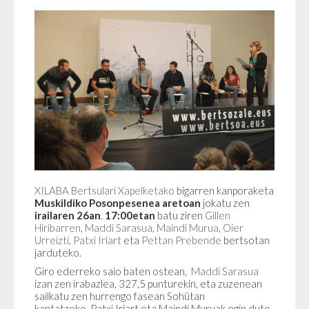
XILABA Bertsulari Xapelketako
bigarren kanporaketa
Muskildiko Posonpesenea aretoan
jokatu zen
irailaren 26an
.
17:00etan
batu ziren
Gillen
Hiribarren
,
Maddi Sarasua
,
Maindi Murua
,
Oier
Urreizti
,
Patxi Iriart
eta
Pettan Prebende
bertsotan
jarduteko.
Giro ederreko saio baten ostean,
Maddi Sarasua
izan zen irabazlea, 327,5 punturekin, eta zuzenean
sailkatu zen hurrengo fasean Sohütan
kantatzeko. Patxi Iriart eta Maindi Muruak egin dute