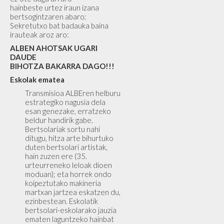
hainbeste urtez iraun izana
bertsogintzaren abaro;
Sekretutxo bat badauka baina
irauteak aroz aro:
ALBEN AHOTSAK UGARI
DAUDE
BIHOTZA BAKARRA DAGO!!!
Eskolak ematea
Transmisioa ALBEren helburu
estrategiko nagusia dela
esan genezake, erratzeko
beldur handirik gabe.
Bertsolariak sortu nahi
ditugu, hitza arte bihurtuko
duten bertsolari artistak,
hain zuzen ere (35.
urteurreneko leloak dioen
moduan); eta horrek ondo
koipeztutako makineria
martxan jartzea eskatzen du,
ezinbestean. Eskolatik
bertsolari-eskolarako jauzia
ematen laguntzeko hainbat