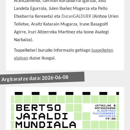
Arantzamendi, Germán Kortabarria Igartua, Josu
Landeta Egurrola, Julen Ibañez Mugerza eta Pello
Etxebarria Kerexeta) eta
DuranGALDUEK
(Ainhoa Urien
Telletxe, Araitz Katarain Mugarza, Irune Basagoiti
Agirre, Iruri Altzerreka Martinez eta Ixone Asategi
Narbaiza).
Txapelketari buruzko informazio gehiago
txapelketen
atalean
duzue ikusgai.
Argitaratze data: 2026-06-08