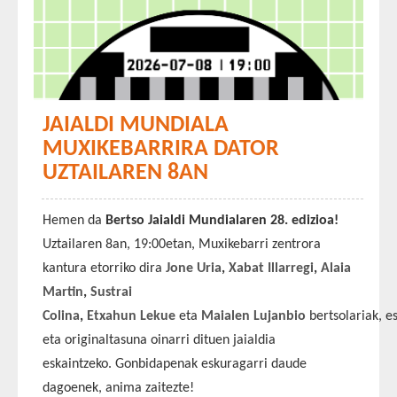
JAIALDI MUNDIALA
MUXIKEBARRIRA DATOR
UZTAILAREN 8AN
Hemen da
Bertso Jaialdi Mundialaren 28. edizioa!
Uztailaren 8an, 19:00etan, Muxikebarri zentrora
kantura etorriko dira
Jone Uria
,
Xabat Illarregi
,
Alaia
Martin
,
Sustrai
Colina
,
Etxahun
Lekue
eta
Maialen
Lujanbio
bertsolariak, 
eta originaltasuna oinarri dituen jaialdia
eskaintzeko. Gonbidapenak eskuragarri daude
dagoenek, anima zaitezte!