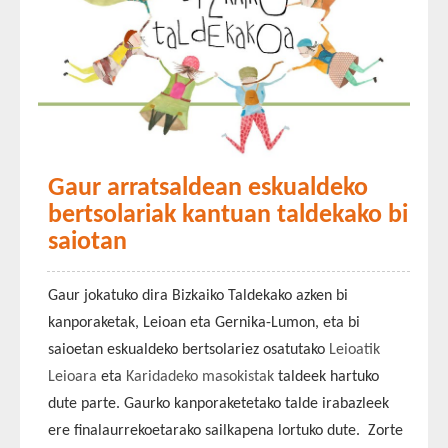
Gaur arratsaldean eskualdeko
bertsolariak kantuan taldekako bi
saiotan
Gaur jokatuko dira Bizkaiko Taldekako azken bi
kanporaketak, Leioan eta Gernika-Lumon, eta bi
saioetan eskualdeko bertsolariez osatutako
Leioatik
Leioara
eta
Karidadeko masokistak
taldeek hartuko
dute parte. Gaurko kanporaketetako talde irabazleek
ere finalaurrekoetarako sailkapena lortuko dute. Zorte