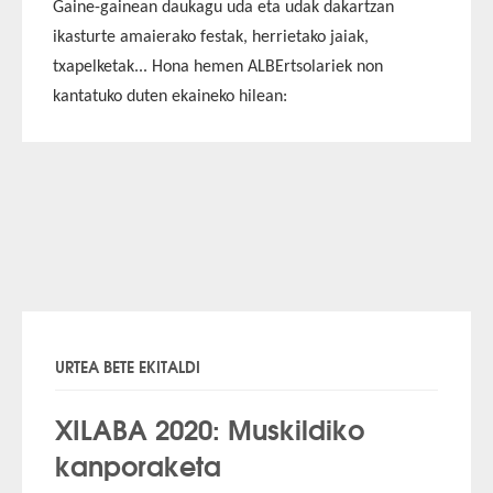
Gaine-gainean daukagu uda eta udak dakartzan
ikasturte amaierako festak, herrietako jaiak,
txapelketak... Hona hemen
ALBErtsolariek
non
kantatuko duten ekaineko hilean:
URTEA BETE EKITALDI
XILABA 2020: Muskildiko
kanporaketa