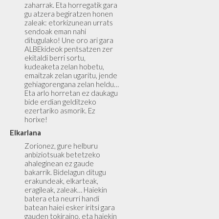
zaharrak. Eta horregatik gara
gu atzera begiratzen honen
zaleak: etorkizunean urrats
sendoak eman nahi
ditugulako! Une oro ari gara
ALBEkideok pentsatzen zer
ekitaldi berri sortu,
kudeaketa zelan hobetu,
emaitzak zelan ugaritu, jende
gehiagorengana zelan heldu…
Eta arlo horretan ez daukagu
bide erdian gelditzeko
ezertariko asmorik. Ez
horixe!
Elkarlana
Zorionez, gure helburu
anbiziotsuak betetzeko
ahaleginean ez gaude
bakarrik. Bidelagun ditugu
erakundeak, elkarteak,
eragileak, zaleak… Haiekin
batera eta neurri handi
batean haiei esker iritsi gara
gauden tokiraino, eta haiekin