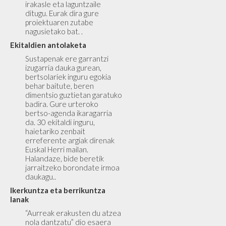
irakasle eta laguntzaile
ditugu. Eurak dira gure
proiektuaren zutabe
nagusietako bat. .
Ekitaldien antolaketa
Sustapenak ere garrantzi
izugarria dauka gurean,
bertsolariek inguru egokia
behar baitute, beren
dimentsio guztietan garatuko
badira. Gure urteroko
bertso-agenda ikaragarria
da. 30 ekitaldi inguru,
haietariko zenbait
erreferente argiak direnak
Euskal Herri mailan.
Halandaze, bide beretik
jarraitzeko borondate irmoa
daukagu..
Ikerkuntza eta berrikuntza
lanak
“Aurreak erakusten du atzea
nola dantzatu” dio esaera