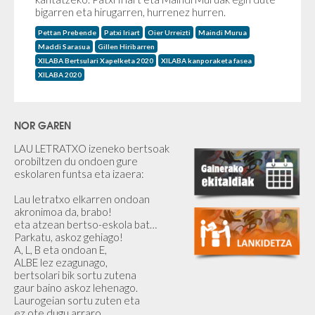
bigarren eta hirugarren, hurrenez hurren.
Pettan Prebende
Patxi Iriart
Oier Urreizti
Maindi Murua
Maddi Sarasua
Gillen Hiribarren
XILABA Bertsulari Xapelketa 2020
XILABA kanporaketa fasea
XILABA 2020
NOR GAREN
LAU LETRATXO izeneko bertsoak
orobiltzen du ondoen gure
eskolaren funtsa eta izaera:
Lau letratxo elkarren ondoan
akronimoa da, brabo!
eta atzean bertso-eskola bat…
Parkatu, askoz gehiago!
A, L, B eta ondoan E,
ALBE lez ezagunago,
bertsolari bik sortu zutena
gaur baino askoz lehenago.
Laurogeian sortu zuten eta
ez ote dugu arraro