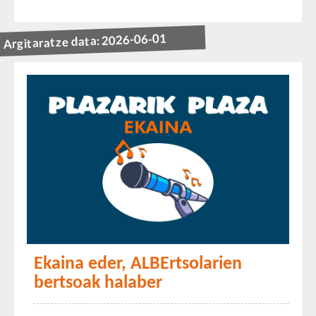
Argitaratze data: 2026-06-01
Ekaina eder, ALBErtsolarien
bertsoak halaber