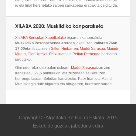
hirugarren, hurrenez hurren. Honekin, kanporaketa amaitutzat
jo eta final herenetako saioen sailkapena erabakita gelditu da.
XILABA 2020: Muskildiko kanporaketa
XILABA Bertsulari Xapelketako
bigarren kanporaketa
Muskildiko Posonpesenea aretoan
jokatu zen
irailaren 26an
.
17:00etan
batu ziren
Gillen Hiribarren
,
Maddi Sarasua
,
Maindi
Murua
,
Oier Urreizti
,
Patxi Iriart
eta
Pettan Prebende
bertsotan
jarduteko.
Giro ederreko saio baten ostean,
Maddi Sarasua
izan zen
irabazlea, 327,5 punturekin, eta zuzenean sailkatu zen
hurrengo fasean Sohütan kantatzeko. Patxi Iriart eta Maindi
Muruak egin dute bigarren eta hirugarren, hurrenez hurren.
Copyright © Algortako Bertsolari Eskola. 2015
Eskubide guztiak jabedunak dira