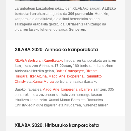
Larunbatean Larzabalen jokatu den XILABAko saioan,
ALBEko
bertsolari urruñarra
nagusitu da
306 punturekin
. Honekin,
kanporaketa amaitutzat jo eta final herenetako saioen
sailkapena erabakita gelditu da.
Urriaren 17an
izango da
bigarren faseko lehenengo saioa,
Senperen
.
XILABA 2020: Ainhoako kanporaketa
XILABA Bertsulari Xapelketako
hirugarren kanporaketa
urriaren
4an
jokatu zen
Ainhoan. 17:00etan,
160 bertsozale batu ziren
Ainhoako Herriko gelan
,
Battitt Crouspeyre
,
Bixente
Hirigarai
,
Iker Altuna
,
Maddi Ane Txoperena
,
Ramuntxo
Christy
eta
Xumai Murua
bertsolarien saioa ikusteko.
Saioko irabazlea
Maddi Ane Txoperena Iribarren
izan zen, 335
punturekin, eta zuzenean sailkatu zen hurrengo fasean
Izturitzen kantatzeko. Xumai Murua Berra eta Ramuntxo
Christyk egin dute bigarren eta hirugarren, hurrenez hurren.
XILABA 2020: Hiriburuko kanporaketa