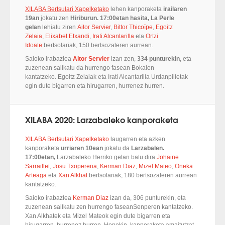
XILABA Bertsulari Xapelketako
lehen kanporaketa
irailaren
19an
jokatu zen
Hiriburun. 17:00etan hasita, La Perle
gelan
lehiatu ziren
Aitor Servier
,
Bittor Thicoïpe
,
Egoitz
Zelaia
,
Elixabet Etxandi
,
Irati Alcantarilla
eta
Ortzi
Idoate
bertsolariak, 150 bertsozaleren aurrean.
Saioko irabazlea
Aitor Servier
izan zen,
334 punturekin
, eta
zuzenean sailkatu da hurrengo fasean Bokalen
kantatzeko. Egoitz Zelaiak eta Irati Alcantarilla Urdanpilletak
egin dute bigarren eta hirugarren, hurrenez hurren.
XILABA 2020: Larzabaleko kanporaketa
XILABA Bertsulari Xapelketako
laugarren eta azken
kanporaketa
urriaren 10ean
jokatu da
Larzabalen.
17:00etan,
Larzabaleko Herriko gelan batu dira
Johaine
Sarraillet
,
Josu Txoperena
,
Kerman Diaz
,
Mizel Mateo
,
Oneka
Arteaga
eta
Xan Alkhat
bertsolariak, 180 bertsozaleren aurrean
kantatzeko.
Saioko irabazlea
Kerman Diaz
izan da, 306 punturekin, eta
zuzenean sailkatu zen hurrengo faseanSenperen kantatzeko.
Xan Alkhatek eta Mizel Mateok egin dute bigarren eta