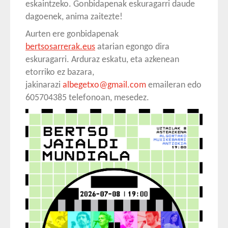
eskaintzeko. Gonbidapenak eskuragarri daude
dagoenek, anima zaitezte!
Aurten ere gonbidapenak
bertsosarrerak.eus
atarian egongo dira
eskuragarri. Arduraz eskatu, eta azkenean
etorriko ez bazara,
jakinarazi
albegetxo@gmail.com
emaileran edo
605704385 telefonoan, mesedez.