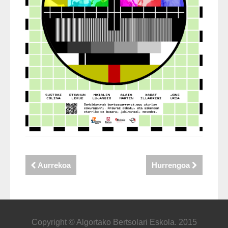
Aurrekoa
Hurrengoa
Copyright © Algortako Bertsolari Eskola. 2015