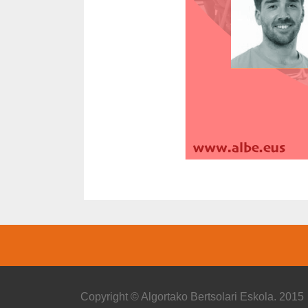
Copyright © Algortako Bertsolari Eskola. 2015