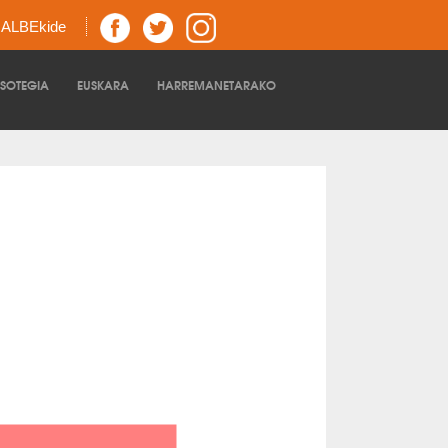
z ALBEkide
TSOTEGIA
EUSKARA
HARREMANETARAKO