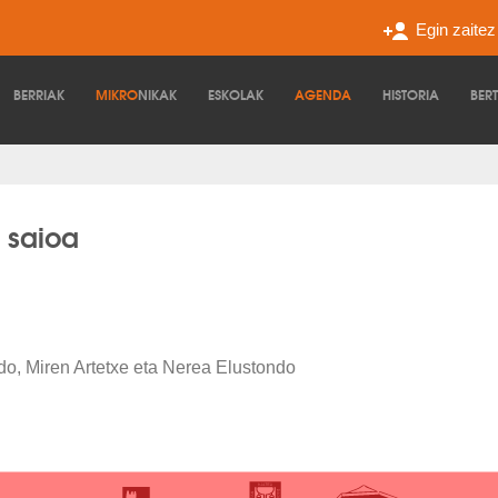
Egin zaite
BERRIAK
MIKRO
NIKAK
ESKOLAK
AGENDA
HISTORIA
BER
 saioa
o, Miren Artetxe eta Nerea Elustondo