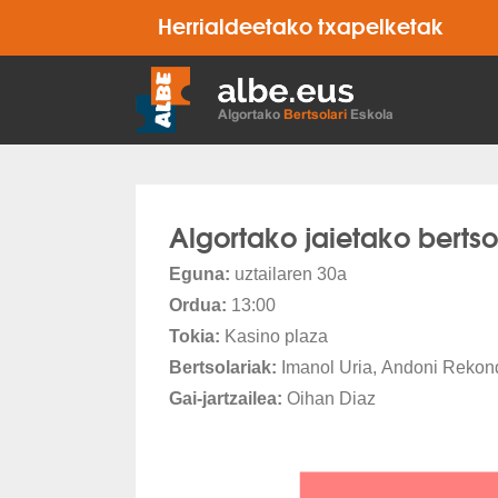
Herrialdeetako txapelketak
Algortako jaietako bertso
Eguna:
uztailaren 30a
Ordua:
13:00
Tokia:
Kasino plaza
Bertsolariak:
Imanol Uria, Andoni Rekond
Gai-jartzailea:
Oihan Diaz