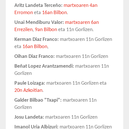
Aritz Landeta Terceño:
martxoaren 4an
Erromon
eta
16an Bilbon
.
Unai Mendiburu Valor:
martxoaren 6an
Errezilen
,
9an Bilbon
eta 11n Gorlizen.
Kerman Diaz Franco:
martxoaren 11n Gorlizen
eta
16an Bilbon
,
Oihan Diaz Franco:
martxoaren 11n Gorlizen
Beñat Lopez Arantzamendi:
martxoaren 11n
Gorlizen
Paule Loizaga:
martxoaren 11n Gorlizen eta
20n Azkoitian
.
Galder Bilbao "Txapi":
martxoaren 11n
Gorlizen
Josu Landeta:
martxoaren 11n Gorlizen
Imanol Uria Albizuri:
martxoaren 11n Gorlizen