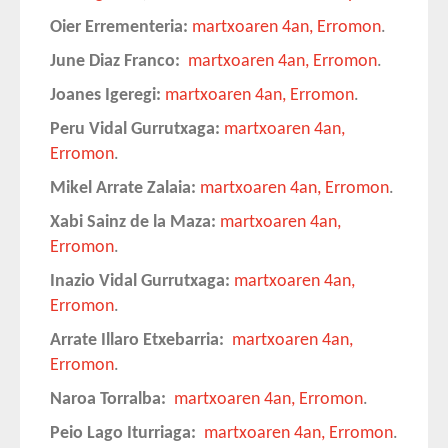
Oier Errementeria:
martxoaren 4an, Erromon
.
June Diaz Franco:
martxoaren 4an, Erromon
.
Joanes Igeregi:
martxoaren 4an, Erromon
.
Peru Vidal Gurrutxaga:
martxoaren 4an,
Erromon
.
Mikel Arrate Zalaia:
martxoaren 4an, Erromon
.
Xabi Sainz de la Maza:
martxoaren 4an,
Erromon
.
Inazio Vidal Gurrutxaga:
martxoaren 4an,
Erromon
.
Arrate Illaro Etxebarria:
martxoaren 4an,
Erromon
.
Naroa Torralba:
martxoaren 4an, Erromon
.
Peio Lago Iturriaga:
martxoaren 4an, Erromon
.