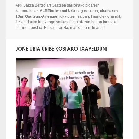
Argi Baltza Bertsolari Gazteen sariketako bigarren
kanporaketan
ALBEko Imanol Uria
nagusitu zen,
ekainaren
13an Gautegiz-Arteagan
jokatu zen saioan. Imanolek oraindik
fresko dauka Irurtzungo sariketan maiatzean bertan lortutako
bigarren postua. Eutsi goranzko martxa horri, Imanol!
JONE URIA URIBE KOSTAKO TXAPELDUN!