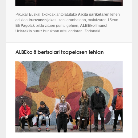
Pikuxar Euskal Txokoak antolatutako
Aixita sariketaren
lehen
edizioa
Irurtzunen
jokatu zen larunbatean, maiatzaren 15ean.
Eli Pagolak
bildu zituen puntu gehien,
ALBEko Imanol
Uriarekin
buruz burukoan aritu ondoren. Zorionak!
ALBEko 8 bertsolari txapelaren lehian