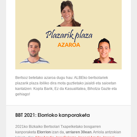
Bertsoz betetako azaroa dugu hau: ALBEko bertsolariek
plazarik plaza ibiliko dira mota guztietako jaialdi eta saioetan
kantatzen: Kopla Barik, Ez da Kasualitatea, Bihotza Gazte eta
gehiago!
BBT 2021: Elorrioko kanporaketa
2021ko Bizkaiko Bertsolari Txapelketako bosgarren
kanporaketa
Elorrion
izan da,
urriaren 30ean
. Arriola antzokian