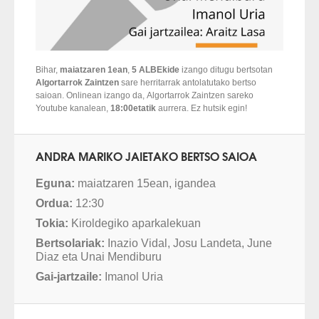
Bihar,
maiatzaren 1ean
,
5 ALBEkide
izango ditugu bertsotan
Algortarrok Zaintzen
sare herritarrak antolatutako bertso
saioan. Onlinean izango da, Algortarrok Zaintzen sareko
Youtube kanalean,
18:00etatik
aurrera. Ez hutsik egin!
ANDRA MARIKO JAIETAKO BERTSO SAIOA
Eguna:
maiatzaren 15ean, igandea
Ordua:
12:30
Tokia:
Kiroldegiko aparkalekuan
Bertsolariak:
Inazio Vidal, Josu Landeta, June
Diaz eta Unai Mendiburu
Gai-jartzaile:
Imanol Uria