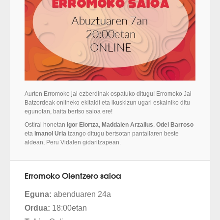
Aurten Erromoko jai ezberdinak ospatuko ditugu! Erromoko Jai
Batzordeak onlineko ekitaldi eta ikuskizun ugari eskainiko ditu
egunotan, baita bertso saioa ere!
Ostiral honetan
Igor Elortza
,
Maddalen Arzallus
,
Odei Barroso
eta
Imanol Uria
izango ditugu bertsotan pantailaren beste
aldean, Peru Vidalen gidaritzapean.
Erromoko Olentzero saioa
Eguna:
abenduaren 24a
Ordua:
18:00etan