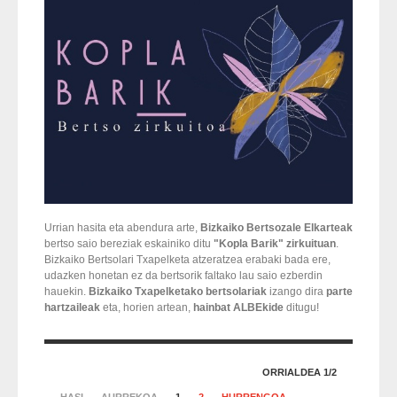
Urrian hasita eta abendura arte,
Bizkaiko Bertsozale Elkarteak
bertso saio bereziak eskainiko ditu
"Kopla Barik" zirkuituan
.
Bizkaiko Bertsolari Txapelketa atzeratzea erabaki bada ere,
udazken honetan ez da bertsorik faltako lau saio ezberdin
hauekin.
Bizkaiko Txapelketako bertsolariak
izango dira
parte
hartzaileak
eta, horien artean,
hainbat ALBEkide
ditugu!
ORRIALDEA 1/2
HASI
AURREKOA
1
2
HURRENGOA