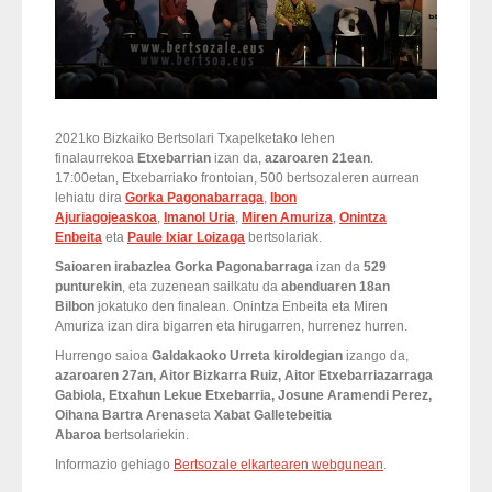
2021ko Bizkaiko Bertsolari Txapelketako lehen
finalaurrekoa
Etxebarrian
izan da,
azaroaren 21ean
.
17:00etan, Etxebarriako frontoian, 500 bertsozaleren aurrean
lehiatu dira
Gorka Pagonabarraga
,
Ibon
Ajuriagojeaskoa
,
Imanol Uria
,
Miren Amuriza
,
Onintza
Enbeita
eta
Paule Ixiar Loizaga
bertsolariak.
Saioaren irabazlea Gorka Pagonabarraga
izan da
529
punturekin
, eta zuzenean sailkatu da
abenduaren 18an
Bilbon
jokatuko den finalean. Onintza Enbeita eta Miren
Amuriza izan dira bigarren eta hirugarren, hurrenez hurren.
Hurrengo saioa
Galdakaoko Urreta kiroldegian
izango da,
azaroaren 27an, Aitor Bizkarra Ruiz, Aitor Etxebarriazarraga
Gabiola, Etxahun Lekue Etxebarria, Josune Aramendi Perez,
Oihana Bartra Arenas
eta
Xabat Galletebeitia
Abaroa
bertsolariekin.
Informazio gehiago
Bertsozale elkartearen webgunean
.