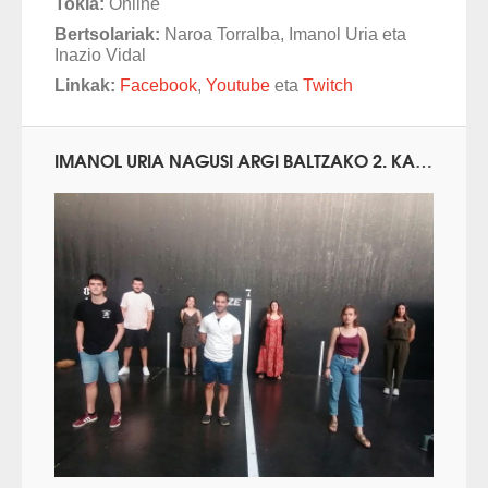
Tokia:
Online
Bertsolariak:
Naroa Torralba, Imanol Uria eta
Inazio Vidal
Linkak:
Facebook
,
Youtube
eta
Twitch
IMANOL URIA NAGUSI ARGI BALTZAKO 2. KANPORAKETAN