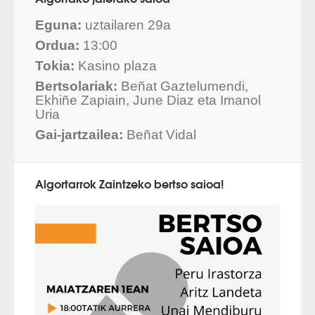
Eguna:
uztailaren 29a
Ordua:
13:00
Tokia:
Kasino plaza
Bertsolariak:
Beñat Gaztelumendi,
Ekhiñe Zapiain, June Diaz eta Imanol
Uria
Gai-jartzailea:
Beñat Vidal
Algortarrok Zaintzeko bertso saioa!