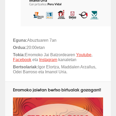
Eguna:
Abuztuaren 7an
Ordua:
20:00etan
Tokia:
Erromoko Jai Batzordearen
Youtube
,
Facebook
eta
Instagram
kanaletan
Bertsolariak:
Igor Elortza, Maddalen Arzallus,
Odei Barroso eta
Imanol Uria.
Erromoko jaietan bertso birtualak gozagarri!