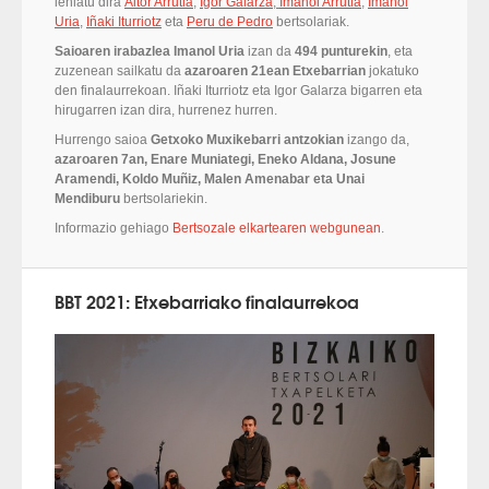
lehiatu dira
Aitor Arrutia
,
Igor Galarza
,
Imanol Arrutia
,
Imanol
Uria
,
Iñaki Iturriotz
eta
Peru de Pedro
bertsolariak.
Saioaren irabazlea Imanol Uria
izan da
494 punturekin
, eta
zuzenean sailkatu da
azaroaren 21ean Etxebarrian
jokatuko
den finalaurrekoan. Iñaki Iturriotz eta Igor Galarza bigarren eta
hirugarren izan dira, hurrenez hurren.
Hurrengo saioa
Getxoko Muxikebarri antzokian
izango da,
azaroaren 7an, Enare Muniategi, Eneko Aldana, Josune
Aramendi, Koldo Muñiz, Malen Amenabar eta Unai
Mendiburu
bertsolariekin.
Informazio gehiago
Bertsozale elkartearen webgunean
.
BBT 2021: Etxebarriako finalaurrekoa