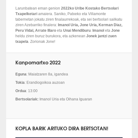
Larunbatean eman genion
2022ko Uribe Kostako Bertsolari
Txapelketari
amaiera. Saniko, Patxeko eta Villamonte
tabernetan jokatu ziren finalaurrekoak, eta sei bertsolari sailkatu
ziren Azebarriko finalera:
Imanol Uria, Jone Uria, Kerman Diaz,
Peru Vidal, Arrate Illaro
eta
Unai Mendiburu
.
Imanol
eta
Jone
heldu ziren buruz burukora, eta azkenean
Jonek jantzi zuen
txapela
. Zorionak Jone!
Kanpomartxo 2022
Eguna
: Maiatzaren 8a, igandea
Tokia
: Erandiogoikoa auzoan
Ordua
: 13:00
Bertsolariak:
Imanol Uria eta Oihana Iguaran
KOPLA BARIK ARITUKO DIRA BERTSOTAN!