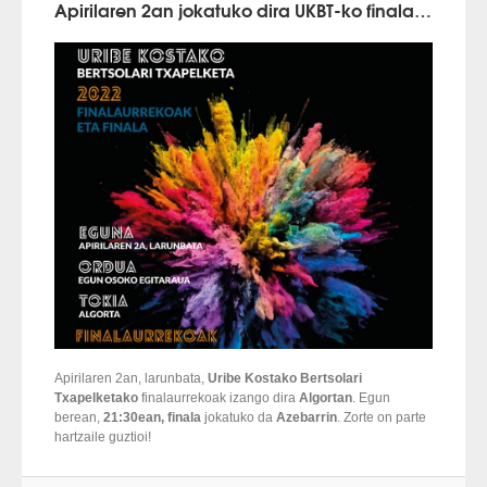
Apirilaren 2an jokatuko dira UKBT-ko finalaurrekoak eta finala
Apirilaren 2an, larunbata,
Uribe Kostako Bertsolari
Txapelketako
finalaurrekoak izango dira
Algortan
. Egun
berean,
21:30ean, finala
jokatuko da
Azebarrin
. Zorte on parte
hartzaile guztioi!