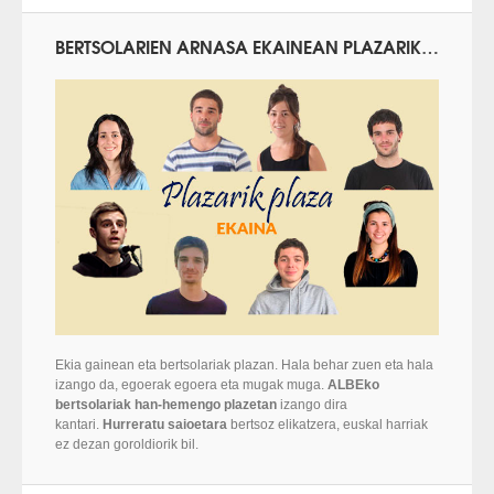
BERTSOLARIEN ARNASA EKAINEAN PLAZARIK PLAZA
Ekia gainean eta bertsolariak plazan. Hala behar zuen eta hala
izango da, egoerak egoera eta mugak muga.
ALBEko
bertsolariak han-hemengo plazetan
izango dira
kantari.
Hurreratu saioetara
bertsoz elikatzera, euskal harriak
ez dezan goroldiorik bil.