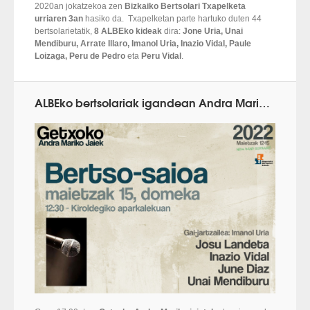
2020an jokatzekoa zen
Bizkaiko Bertsolari Txapelketa
urriaren 3an
hasiko da. Txapelketan parte hartuko duten 44
bertsolarietatik,
8 ALBEko kideak
dira:
Jone Uria, Unai
Mendiburu, Arrate Illaro, Imanol Uria, Inazio Vidal, Paule
Loizaga, Peru de Pedro
eta
Peru Vidal
.
ALBEko bertsolariak igandean Andra Mariko jaietan kantatuko dute