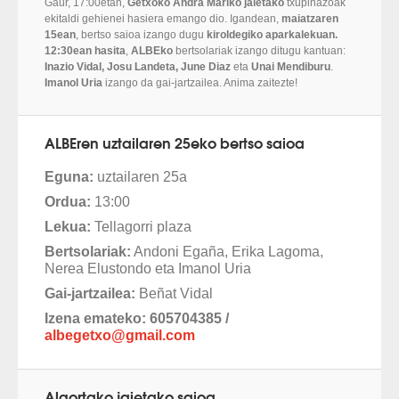
Gaur, 17:00etan,
Getxoko Andra Mariko jaietako
txupinazoak
ekitaldi gehienei hasiera emango dio. Igandean,
maiatzaren
15ean
, bertso saioa izango dugu
kiroldegiko aparkalekuan.
12:30ean hasita
,
ALBEko
bertsolariak izango ditugu kantuan:
Inazio Vidal, Josu Landeta, June Diaz
eta
Unai Mendiburu
.
Imanol Uria
izango da gai-jartzailea. Anima zaitezte!
ALBEren uztailaren 25eko bertso saioa
Eguna:
uztailaren 25a
Ordua:
13:00
Lekua:
Tellagorri plaza
Bertsolariak:
Andoni Egaña, Erika Lagoma,
Nerea Elustondo eta Imanol Uria
Gai-jartzailea:
Beñat Vidal
Izena emateko: 605704385 /
albegetxo@gmail.com
Algortako jaietako saioa