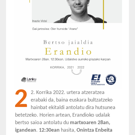
2
2. Korrika 2022. urtera atzeratzea
erabaki da, baina euskara bultzatzeko
hainbat ekitaldi antolatu dira hutsunea
betetzeko. Horien artean, Erandioko udalak
bertso saioa antolatu du
martxoaren 28an,
igandean
.
12:30ean
hasita,
Onintza Enbeita