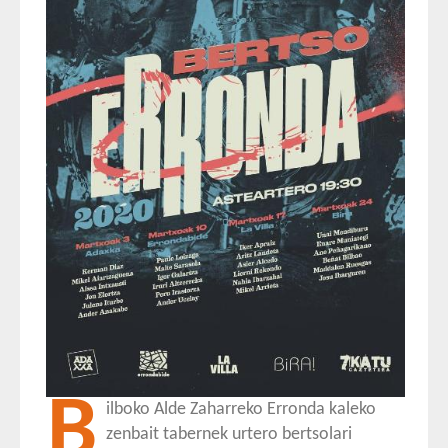
B
ilboko Alde Zaharreko Erronda kaleko
zenbait tabernek urtero bertsolari