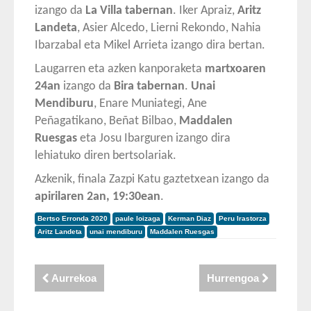
izango da
La Villa tabernan
. Iker Apraiz,
Aritz
Landeta
, Asier Alcedo, Lierni Rekondo, Nahia
Ibarzabal eta Mikel Arrieta izango dira bertan.
Laugarren eta azken kanporaketa
martxoaren
24an
izango da
Bira tabernan
.
Unai
Mendiburu
, Enare Muniategi, Ane
Peñagatikano, Beñat Bilbao,
Maddalen
Ruesgas
eta Josu Ibarguren izango dira
lehiatuko diren bertsolariak.
Azkenik, finala Zazpi Katu gaztetxean izango da
apirilaren 2an, 19:30ean
.
Bertso Erronda 2020
paule loizaga
Kerman Diaz
Peru Irastorza
Aritz Landeta
unai mendiburu
Maddalen Ruesgas
Aurrekoa
Hurrengoa