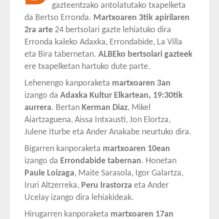
gazteentzako antolatutako txapelketa
da Bertso Erronda.
Martxoaren 3tik apirilaren
2ra arte
24 bertsolari gazte lehiatuko dira
Erronda kaleko Adaxka, Errondabide, La Villa
eta Bira tabernetan.
ALBEko bertsolari gazteek
ere txapelketan hartuko dute parte.
Lehenengo kanporaketa
martxoaren 3an
izango da
Adaxka Kultur Elkartean, 19:30tik
aurrera
. Bertan
Kerman Diaz
, Mikel
Aiartzaguena, Aissa Intxausti, Jon Elortza,
Julene Iturbe eta Ander Anakabe neurtuko dira.
Bigarren kanporaketa
martxoaren 10ean
izango da
Errondabide tabernan
. Honetan
Paule Loizaga
, Maite Sarasola, Igor Galartza,
Iruri Altzerreka,
Peru Irastorza
eta Ander
Ucelay izango dira lehiakideak.
Hirugarren kanporaketa
martxoaren 17an