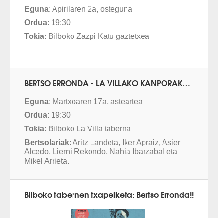
Eguna
: Apirilaren 2a, osteguna
Ordua
: 19:30
Tokia
: Bilboko Zazpi Katu gaztetxea
BERTSO ERRONDA - LA VILLAKO KANPORAKETA
Eguna
: Martxoaren 17a, asteartea
Ordua
: 19:30
Tokia
: Bilboko La Villa taberna
Bertsolariak
: Aritz Landeta, Iker Apraiz, Asier
Alcedo, Lierni Rekondo, Nahia Ibarzabal eta
Mikel Arrieta.
Bilboko tabernen txapelketa: Bertso Erronda!!