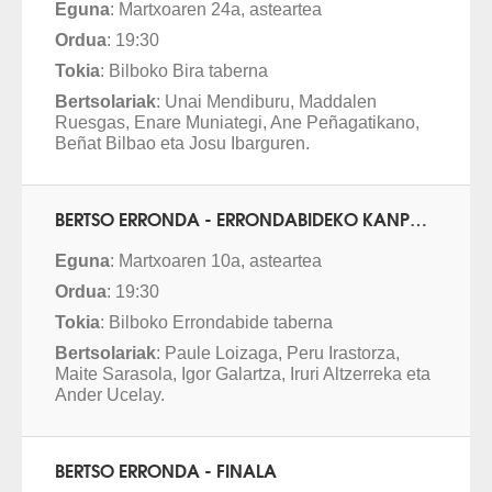
Eguna
: Martxoaren 24a, asteartea
Ordua
: 19:30
Tokia
: Bilboko Bira taberna
Bertsolariak
: Unai Mendiburu
, Maddalen
Ruesgas
, Enare Muniategi, Ane Peñagatikano,
Beñat Bilbao eta Josu Ibarguren.
BERTSO ERRONDA - ERRONDABIDEKO KANPORAKETA
Eguna
: Martxoaren 10a, asteartea
Ordua
: 19:30
Tokia
: Bilboko Errondabide taberna
Bertsolariak
: Paule Loizaga
, Peru Irastorza
,
Maite Sarasola, Igor Galartza, Iruri Altzerreka eta
Ander Ucelay.
BERTSO ERRONDA - FINALA