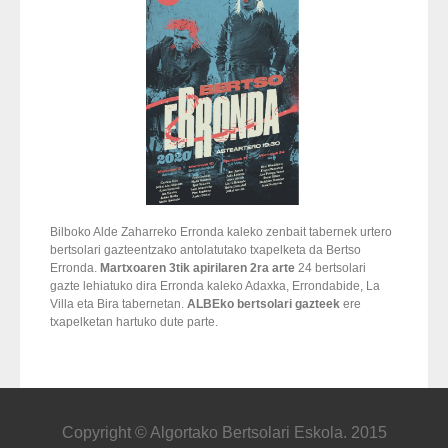
Bilboko Alde Zaharreko Erronda kaleko zenbait tabernek urtero
bertsolari gazteentzako antolatutako txapelketa da Bertso
Erronda.
Martxoaren 3tik apirilaren 2ra arte
24 bertsolari
gazte lehiatuko dira Erronda kaleko Adaxka, Errondabide, La
Villa eta Bira tabernetan.
ALBEko bertsolari gazteek
ere
txapelketan hartuko dute parte.
Copyright © Algortako Bertsolari Eskola. 2015