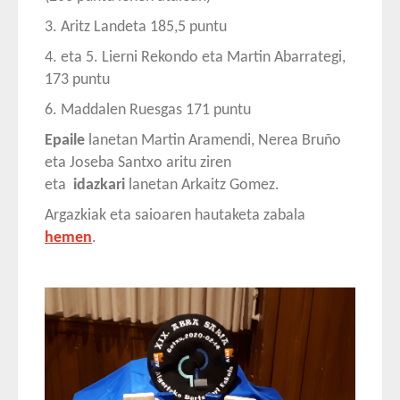
3. Aritz Landeta 185,5 puntu
4. eta 5. Lierni Rekondo eta Martin Abarrategi,
173 puntu
6. Maddalen Ruesgas 171 puntu
Epaile
lanetan Martin Aramendi, Nerea Bruño
eta Joseba Santxo aritu ziren
eta
idazkari
lanetan Arkaitz Gomez.
Argazkiak eta saioaren hautaketa zabala
hemen
.