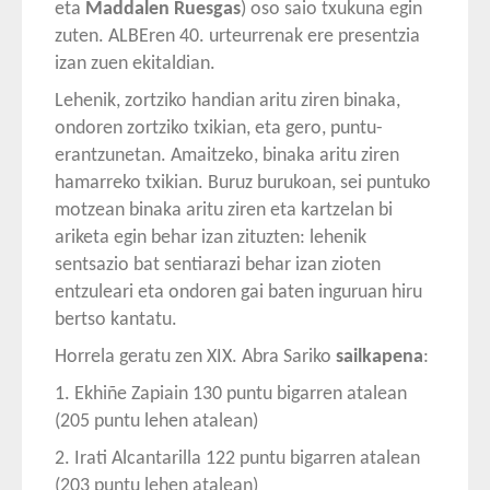
eta
Maddalen Ruesgas
) oso saio txukuna egin
zuten. ALBEren 40. urteurrenak ere presentzia
izan zuen ekitaldian.
Lehenik, zortziko handian aritu ziren binaka,
ondoren zortziko txikian, eta gero, puntu-
erantzunetan. Amaitzeko, binaka aritu ziren
hamarreko txikian. Buruz burukoan, sei puntuko
motzean binaka aritu ziren eta kartzelan bi
ariketa egin behar izan zituzten: lehenik
sentsazio bat sentiarazi behar izan zioten
entzuleari eta ondoren gai baten inguruan hiru
bertso kantatu.
Horrela geratu zen XIX. Abra Sariko
sailkapena
:
1. Ekhiñe Zapiain 130 puntu bigarren atalean
(205 puntu lehen atalean)
2. Irati Alcantarilla 122 puntu bigarren atalean
(203 puntu lehen atalean)