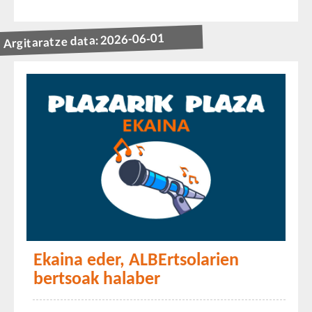
Argitaratze data: 2026-06-01
Ekaina eder, ALBErtsolarien
bertsoak halaber