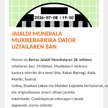
JAIALDI MUNDIALA
MUXIKEBARRIRA DATOR
UZTAILAREN 8AN
Hemen da
Bertso Jaialdi Mundialaren 28. edizioa!
Uztailaren 8an, 19:00etan, Muxikebarri zentrora
kantura etorriko dira
Jone Uria
,
Xabat Illarregi
,
Alaia
Martin
,
Sustrai
Colina
,
Etxahun
Lekue
eta
Maialen
Lujanbio
bertsolariak, 
eta originaltasuna oinarri dituen jaialdia
eskaintzeko. Gonbidapenak eskuragarri daude
dagoenek, anima zaitezte!