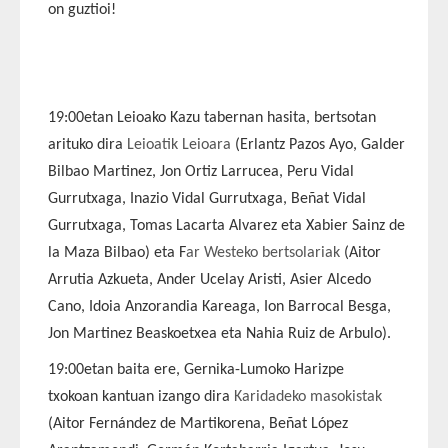
on guztioi!
19:00etan Leioako Kazu tabernan hasita, bertsotan
arituko dira
Leioatik Leioara
(Erlantz Pazos Ayo, Galder
Bilbao Martinez, Jon Ortiz Larrucea, Peru Vidal
Gurrutxaga, Inazio Vidal Gurrutxaga, Beñat Vidal
Gurrutxaga, Tomas Lacarta Alvarez eta Xabier Sainz de
la Maza Bilbao) eta F
ar Westeko bertsolariak
(Aitor
Arrutia Azkueta, Ander Ucelay Aristi, Asier Alcedo
Cano, Idoia Anzorandia Kareaga, Ion Barrocal Besga,
Jon Martinez Beaskoetxea eta Nahia Ruiz de Arbulo).
19:00etan baita ere, Gernika-Lumoko Harizpe
txokoan kantuan izango dira
Karidadeko masokistak
(Aitor Fernández de Martikorena, Beñat López