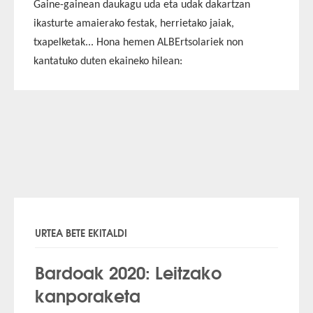
Gaine-gainean daukagu uda eta udak dakartzan
ikasturte amaierako festak, herrietako jaiak,
txapelketak... Hona hemen
ALBErtsolariek
non
kantatuko duten ekaineko hilean:
URTEA BETE EKITALDI
Bardoak 2020: Leitzako
kanporaketa