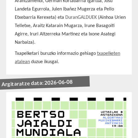
Arantzamendi, Germán Kortabarria Igartua, Josu
Landeta Egurrola, Julen Ibañez Mugerza eta Pello
Etxebarria Kerexeta) eta
DuranGALDUEK
(Ainhoa Urien
Telletxe, Araitz Katarain Mugarza, Irune Basagoiti
Agirre, Iruri Altzerreka Martinez eta Ixone Asategi
Narbaiza).
Txapelketari buruzko informazio gehiago
txapelketen
atalean
duzue ikusgai.
Argitaratze data: 2026-06-08