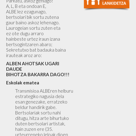
Parkatu, askoz gehiago!
A, L, B eta ondoan E,
ALBE lez ezagunago,
bertsolari bik sortu zutena
gaur baino askoz lehenago.
Laurogeian sortu zuten eta
ez ote dugu arraro
hainbeste urtez iraun izana
bertsogintzaren abaro;
Sekretutxo bat badauka baina
irauteak aroz aro:
ALBEN AHOTSAK UGARI
DAUDE
BIHOTZA BAKARRA DAGO!!!
Eskolak ematea
Transmisioa ALBEren helburu
estrategiko nagusia dela
esan genezake, erratzeko
beldur handirik gabe.
Bertsolariak sortu nahi
ditugu, hitza arte bihurtuko
duten bertsolari artistak,
hain zuzen ere (35.
urteurreneko leloak dioen