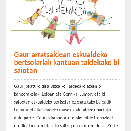
Gaur arratsaldean eskualdeko
bertsolariak kantuan taldekako bi
saiotan
Gaur jokatuko dira Bizkaiko Taldekako azken bi
kanporaketak, Leioan eta Gernika-Lumon, eta bi
saioetan eskualdeko bertsolariez osatutako
Leioatik
Leioara
eta
Karidadeko masokistak
taldeek hartuko
dute parte. Gaurko kanporaketetako talde irabazleek
ere finalaurrekoetarako sailkapena lortuko dute. Zorte