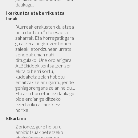
daukagu..
Ikerkuntza eta berrikuntza
lanak
“Aurreak erakusten du atzea
nola dantzatu” dio esaera
zaharrak. Eta horregatik gara
gu atzera begiratzen honen
zaleak: etorkizunean urrats
sendoak eman nahi
ditugulako! Une oro ari gara
ALBEkideok pentsatzen zer
ekitaldi berri sortu,
kudeaketa zelan hobetu,
emaitzak zelan ugaritu, jende
gehiagorengana zelan heldu…
Eta arlo horretan ez daukagu
bide erdian gelditzeko
ezertariko asmorik. Ez
horixe!
Elkarlana
Zorionez, gure helburu
anbiziotsuak betetzeko
ahaleginean ez gaude