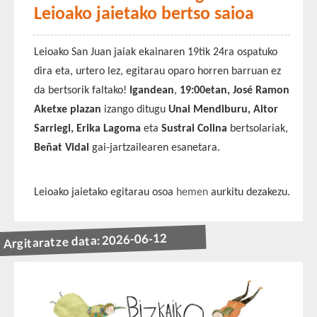
Leioako jaietako bertso saioa
Leioako San Juan jaiak ekainaren 19tik 24ra ospatuko
dira eta, urtero lez, egitarau oparo horren barruan ez
da bertsorik faltako!
Igandean
,
19:00etan, José Ramon
Aketxe plazan
izango ditugu
Unai Mendiburu, Aitor
Sarriegi, Erika Lagoma
eta
Sustrai Colina
bertsolariak,
Beñat Vidal
gai-jartzailearen esanetara.
Leioako jaietako egitarau osoa
hemen
aurkitu dezakezu.
Argitaratze data: 2026-06-12