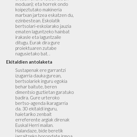
moduan); eta horrek ondo
koipeztutako makineria
martxan jartzea eskatzen du,
ezinbestean. Eskolatik
bertsolari-eskolarako jauzia
ematen laguntzeko hainbat
irakasle eta laguntzaile
ditugu. Eurak dira gure
proiektuaren zutabe
nagusietako bat. .
Ekitaldien antolaketa
Sustapenak ere garrantzi
izugarria dauka gurean,
bertsolariek inguru egokia
behar baitute, beren
dimentsio guztietan garatuko
badira. Gure urteroko
bertso-agenda ikaragarria
da. 30 ekitaldi inguru,
haietariko zenbait
erreferente argiak direnak
Euskal Herri mailan.
Halandaze, bide beretik
jarraitzeko borondate irmoa