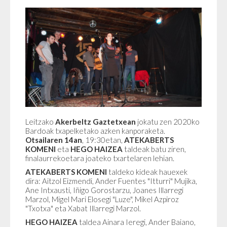
Leitzako
Akerbeltz Gaztetxean
jokatu zen 2020ko
Bardoak txapelketako azken kanporaketa.
Otsailaren 14an
, 19:30etan,
ATEKABERTS
KOMENI
eta
HEGO HAIZEA
taldeak batu ziren,
finalaurrekoetara joateko txartelaren lehian.
ATEKABERTS KOMENI
taldeko kideak hauexek
dira:
Aitzol Eizmendi, Ander Fuentes "Itturri" Mujika,
Ane Intxausti, Iñigo Gorostarzu, Joanes Illarregi
Marzol, Migel Mari Elosegi "Luze", Mikel Azpiroz
"Txotxa" eta Xabat Illarregi Marzol.
HEGO HAIZEA
taldea Ainara Ieregi, Ander Baiano,