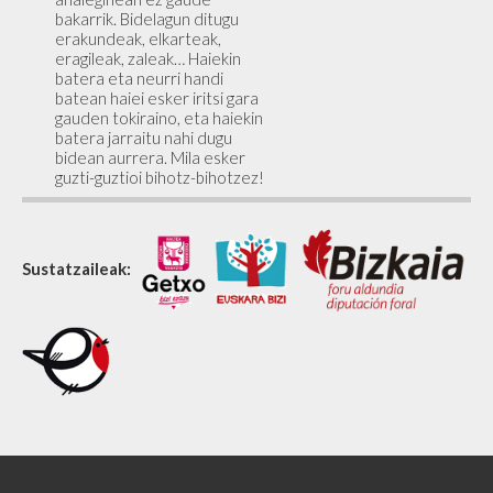
bakarrik. Bidelagun ditugu
erakundeak, elkarteak,
eragileak, zaleak… Haiekin
batera eta neurri handi
batean haiei esker iritsi gara
gauden tokiraino, eta haiekin
batera jarraitu nahi dugu
bidean aurrera. Mila esker
guzti-guztioi bihotz-bihotzez!
Sustatzaileak: