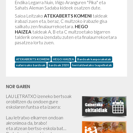
Endika Legarra Nuin, Iñigo Aranguren "Pika" eta
Sahats Aleman Sadaba kideek osatzen dute.
Saioa Leitzako
ATEKABERTS KOMENI
taldeak
irabazi zuen eta, beraz, C multzoko irabazle gisa
sailkatu zen finalaurrekoetara.
HEGO
HAIZEA
taldeak A, B eta C multzoetako bigarren
talderik onena izendatu zuten eta finalaurrekoetara
pasatzea lortu zuen.
ATEKABERTS KOMENI
HEGO HAIZEA
Bardoak kanporaketak
nafarroako bardoak
bardoak 2020
herrialdeetako txapelketak
NOR GAREN
LAU LETRATXO izeneko bertsoak
orobiltzen du ondoen gure
eskolaren funtsa eta izaera:
Lau letratxo elkarren ondoan
akronimoa da, brabo!
eta atzean bertso-eskola bat…