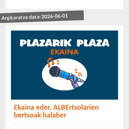
Argitaratze data: 2026-06-01
Ekaina eder, ALBErtsolarien
bertsoak halaber