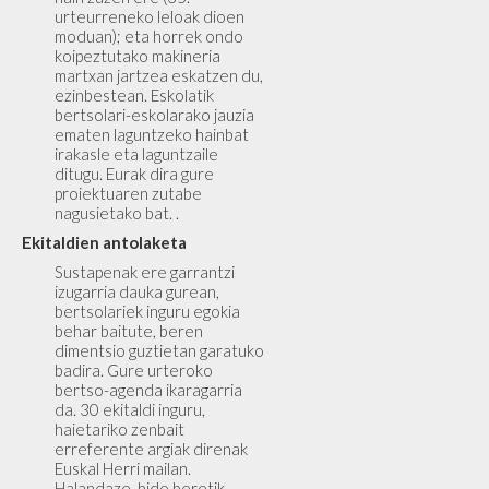
urteurreneko leloak dioen
moduan); eta horrek ondo
koipeztutako makineria
martxan jartzea eskatzen du,
ezinbestean. Eskolatik
bertsolari-eskolarako jauzia
ematen laguntzeko hainbat
irakasle eta laguntzaile
ditugu. Eurak dira gure
proiektuaren zutabe
nagusietako bat. .
Ekitaldien antolaketa
Sustapenak ere garrantzi
izugarria dauka gurean,
bertsolariek inguru egokia
behar baitute, beren
dimentsio guztietan garatuko
badira. Gure urteroko
bertso-agenda ikaragarria
da. 30 ekitaldi inguru,
haietariko zenbait
erreferente argiak direnak
Euskal Herri mailan.
Halandaze, bide beretik