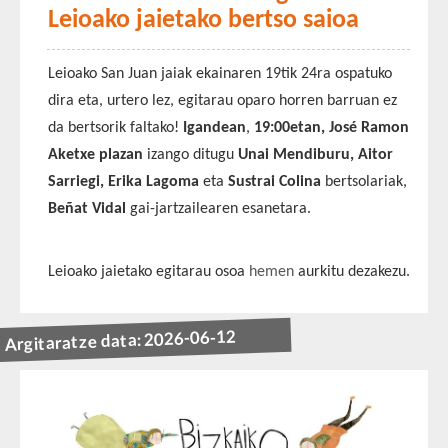
Leioako jaietako bertso saioa
Leioako San Juan jaiak ekainaren 19tik 24ra ospatuko
dira eta, urtero lez, egitarau oparo horren barruan ez
da bertsorik faltako!
Igandean
,
19:00etan, José Ramon
Aketxe plazan
izango ditugu
Unai Mendiburu, Aitor
Sarriegi, Erika Lagoma
eta
Sustrai Colina
bertsolariak,
Beñat Vidal
gai-jartzailearen esanetara.
Leioako jaietako egitarau osoa
hemen
aurkitu dezakezu.
Argitaratze data: 2026-06-12