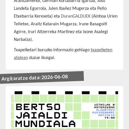
Arantzamendi, Germán Kortabarria Igartua, Josu
Landeta Egurrola, Julen Ibañez Mugerza eta Pello
Etxebarria Kerexeta) eta
DuranGALDUEK
(Ainhoa Urien
Telletxe, Araitz Katarain Mugarza, Irune Basagoiti
Agirre, Iruri Altzerreka Martinez eta Ixone Asategi
Narbaiza).
Txapelketari buruzko informazio gehiago
txapelketen
atalean
duzue ikusgai.
Argitaratze data: 2026-06-08