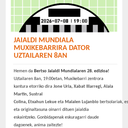
JAIALDI MUNDIALA
MUXIKEBARRIRA DATOR
UZTAILAREN 8AN
Hemen da
Bertso Jaialdi Mundialaren 28. edizioa!
Uztailaren 8an, 19:00etan, Muxikebarri zentrora
kantura etorriko dira
Jone Uria
,
Xabat Illarregi
,
Alaia
Martin
,
Sustrai
Colina
,
Etxahun
Lekue
eta
Maialen
Lujanbio
bertsolariak, 
eta originaltasuna oinarri dituen jaialdia
eskaintzeko. Gonbidapenak eskuragarri daude
dagoenek, anima zaitezte!