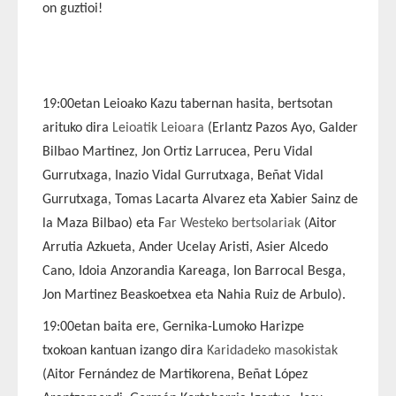
on guztioi!
19:00etan Leioako Kazu tabernan hasita, bertsotan
arituko dira
Leioatik Leioara
(Erlantz Pazos Ayo, Galder
Bilbao Martinez, Jon Ortiz Larrucea, Peru Vidal
Gurrutxaga, Inazio Vidal Gurrutxaga, Beñat Vidal
Gurrutxaga, Tomas Lacarta Alvarez eta Xabier Sainz de
la Maza Bilbao) eta F
ar Westeko bertsolariak
(Aitor
Arrutia Azkueta, Ander Ucelay Aristi, Asier Alcedo
Cano, Idoia Anzorandia Kareaga, Ion Barrocal Besga,
Jon Martinez Beaskoetxea eta Nahia Ruiz de Arbulo).
19:00etan baita ere, Gernika-Lumoko Harizpe
txokoan kantuan izango dira
Karidadeko masokistak
(Aitor Fernández de Martikorena, Beñat López