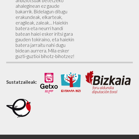
anbiziotsuak betetzeko
ahaleginean ez gaude
bakarrik. Bidelagun ditugu
erakundeak, elkarteak,
eragileak, zaleak… Haiekin
batera eta neurri handi
batean haiei esker iritsi gara
gauden tokiraino, eta haiekin
batera jarraitu nahi dugu
bidean aurrera. Mila esker
guzti-guztioi bihotz-bihotzez!
Sustatzaileak: