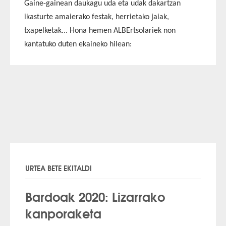
Gaine-gainean daukagu uda eta udak dakartzan
ikasturte amaierako festak, herrietako jaiak,
txapelketak... Hona hemen
ALBErtsolariek
non
kantatuko duten ekaineko hilean:
URTEA BETE EKITALDI
Bardoak 2020: Lizarrako
kanporaketa