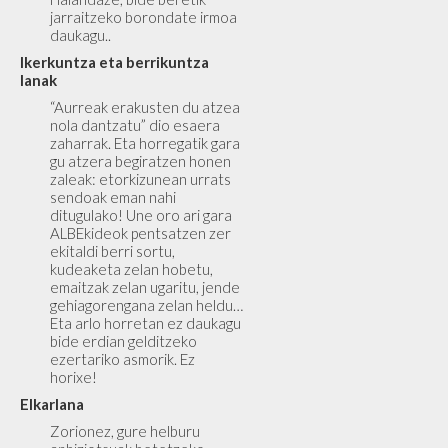
jarraitzeko borondate irmoa
daukagu..
Ikerkuntza eta berrikuntza
lanak
“Aurreak erakusten du atzea
nola dantzatu” dio esaera
zaharrak. Eta horregatik gara
gu atzera begiratzen honen
zaleak: etorkizunean urrats
sendoak eman nahi
ditugulako! Une oro ari gara
ALBEkideok pentsatzen zer
ekitaldi berri sortu,
kudeaketa zelan hobetu,
emaitzak zelan ugaritu, jende
gehiagorengana zelan heldu…
Eta arlo horretan ez daukagu
bide erdian gelditzeko
ezertariko asmorik. Ez
horixe!
Elkarlana
Zorionez, gure helburu