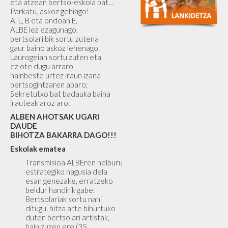
eta atzean bertso-eskola bat…
Parkatu, askoz gehiago!
A, L, B eta ondoan E,
ALBE lez ezagunago,
bertsolari bik sortu zutena
gaur baino askoz lehenago.
Laurogeian sortu zuten eta
ez ote dugu arraro
hainbeste urtez iraun izana
bertsogintzaren abaro;
Sekretutxo bat badauka baina
irauteak aroz aro:
ALBEN AHOTSAK UGARI
DAUDE
BIHOTZA BAKARRA DAGO!!!
Eskolak ematea
Transmisioa ALBEren helburu
estrategiko nagusia dela
esan genezake, erratzeko
beldur handirik gabe.
Bertsolariak sortu nahi
ditugu, hitza arte bihurtuko
duten bertsolari artistak,
hain zuzen ere (35.