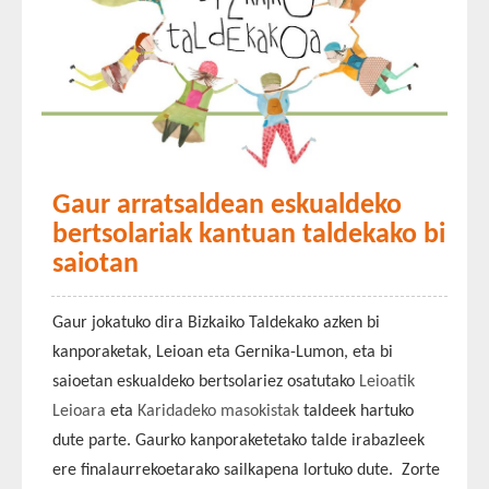
Gaur arratsaldean eskualdeko
bertsolariak kantuan taldekako bi
saiotan
Gaur jokatuko dira Bizkaiko Taldekako azken bi
kanporaketak, Leioan eta Gernika-Lumon, eta bi
saioetan eskualdeko bertsolariez osatutako
Leioatik
Leioara
eta
Karidadeko masokistak
taldeek hartuko
dute parte. Gaurko kanporaketetako talde irabazleek
ere finalaurrekoetarako sailkapena lortuko dute. Zorte