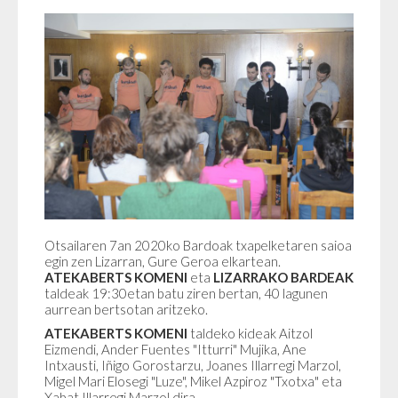
Otsailaren 7an 2020ko Bardoak txapelketaren saioa
egin zen Lizarran, Gure Geroa elkartean.
ATEKABERTS KOMENI
eta
LIZARRAKO BARDEAK
taldeak 19:30etan batu ziren bertan, 40 lagunen
aurrean bertsotan aritzeko.
ATEKABERTS KOMENI
taldeko kideak
Aitzol
Eizmendi, Ander Fuentes "Itturri" Mujika, Ane
Intxausti, Iñigo Gorostarzu, Joanes Illarregi Marzol,
Migel Mari Elosegi "Luze", Mikel Azpiroz "Txotxa" eta
Xabat Illarregi Marzol dira.