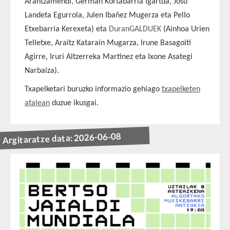
Arantzamendi, Germán Kortabarria Igartua, Josu
Landeta Egurrola, Julen Ibañez Mugerza eta Pello
Etxebarria Kerexeta) eta
DuranGALDUEK
(Ainhoa Urien
Telletxe, Araitz Katarain Mugarza, Irune Basagoiti
Agirre, Iruri Altzerreka Martinez eta Ixone Asategi
Narbaiza).
Txapelketari buruzko informazio gehiago
txapelketen
atalean
duzue ikusgai.
Argitaratze data: 2026-06-08