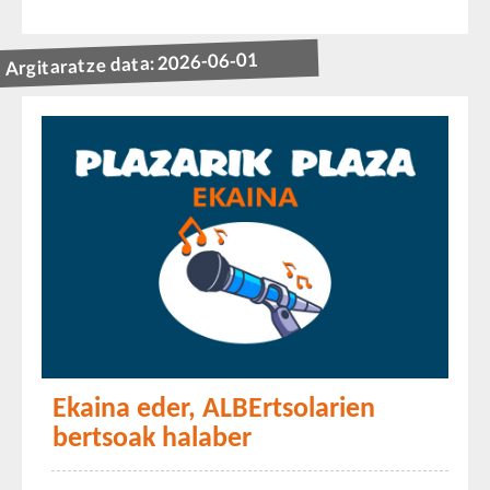
Argitaratze data: 2026-06-01
Ekaina eder, ALBErtsolarien
bertsoak halaber