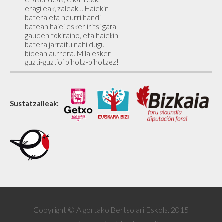
eragileak, zaleak… Haiekin
batera eta neurri handi
batean haiei esker iritsi gara
gauden tokiraino, eta haiekin
batera jarraitu nahi dugu
bidean aurrera. Mila esker
guzti-guztioi bihotz-bihotzez!
Sustatzaileak:
Copyright © Algortako Bertsolari Eskola. 2015