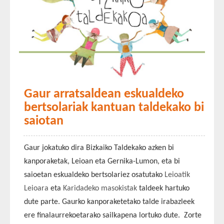
Gaur arratsaldean eskualdeko
bertsolariak kantuan taldekako bi
saiotan
Gaur jokatuko dira Bizkaiko Taldekako azken bi
kanporaketak, Leioan eta Gernika-Lumon, eta bi
saioetan eskualdeko bertsolariez osatutako
Leioatik
Leioara
eta
Karidadeko masokistak
taldeek hartuko
dute parte. Gaurko kanporaketetako talde irabazleek
ere finalaurrekoetarako sailkapena lortuko dute. Zorte