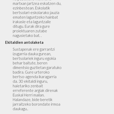
martxan jartzea eskatzen du,
ezinbestean. Eskolatik
bertsolari-eskolarako jauzia
ematen laguntzeko hainbat
irakasle eta laguntzaile
ditugu. Eurak dira gure
proiektuaren zutabe
nagusietako bat. .
Ekitaldien antolaketa
Sustapenak ere garrantzi
izugarria dauka gurean,
bertsolariek inguru egokia
behar baitute, beren
dimentsio guztietan garatuko
badira. Gure urteroko
bertso-agenda ikaragarria
da. 30 ekitaldi inguru,
haietariko zenbait
erreferente argiak direnak
Euskal Herri mailan.
Halandaze, bide beretik
jarraitzeko borondate irmoa
daukagu..