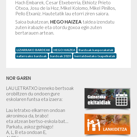
Hach Embarek, Cesar Etxeberria, Ekhiotz Prieto
Otxoa, Josu de la Hoz, Mikel Kolomo, Mikel Pinillos,
Pello Etxaniz. Hautetatik lau etorri ziren saiora.
Saioa bukatzean,
HEGO HAIZEA
taldea izendatu
zuten irabazle eta otordu goxoa egin zuten
bertarauen artean.
LIZARRAKO BARDEAK
HEGO HAIZEA
Bardoak kanporaketak
nafarroako bardoak
bardoak 2020
herrialdeetako txapelketak
NOR GAREN
LAU LETRATXO izeneko bertsoak
orobiltzen du ondoen gure
eskolaren funtsa eta izaera:
Lau letratxo elkarren ondoan
akronimoa da, brabo!
eta atzean bertso-eskola bat…
Parkatu, askoz gehiago!
A, L, B eta ondoan E,