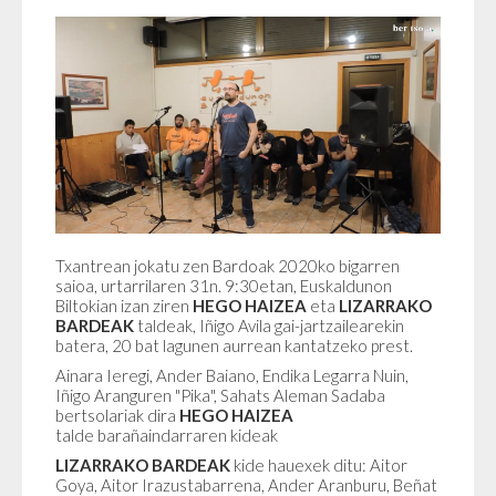
Txantrean jokatu zen Bardoak 2020ko bigarren
saioa, urtarrilaren 31n. 9:30etan, Euskaldunon
Biltokian izan ziren
HEGO HAIZEA
eta
LIZARRAKO
BARDEAK
taldeak, Iñigo Avila gai-jartzailearekin
batera, 20 bat lagunen aurrean kantatzeko prest.
Ainara Ieregi, Ander Baiano, Endika Legarra Nuin,
Iñigo Aranguren "Pika", Sahats Aleman Sadaba
bertsolariak dira
HEGO HAIZEA
talde barañaindarraren kideak
LIZARRAKO BARDEAK
kide hauexek ditu: Aitor
Goya, Aitor Irazustabarrena, Ander Aranburu, Beñat