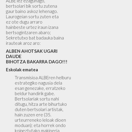
ALBE lez ezagunago,
bertsolari bik sortu zutena
gaur baino askoz lehenago.
Laurogeian sortu zuten eta
ez ote dugu arraro
hainbeste urtez iraun izana
bertsogintzaren abaro;
Sekretutxo bat badauka baina
irauteak aroz aro:
ALBEN AHOTSAK UGARI
DAUDE
BIHOTZA BAKARRA DAGO!!!
Eskolak ematea
Transmisioa ALBEren helburu
estrategiko nagusia dela
esan genezake, erratzeko
beldur handirik gabe.
Bertsolariak sortu nahi
ditugu, hitza arte bihurtuko
duten bertsolari artistak,
hain zuzen ere (35.
urteurreneko leloak dioen
moduan); eta horrek ondo
koipeztutako makineria