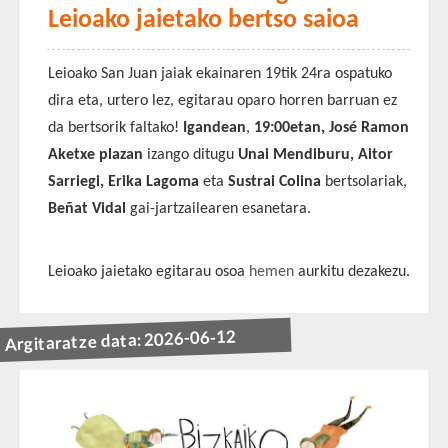
Leioako jaietako bertso saioa
Leioako San Juan jaiak ekainaren 19tik 24ra ospatuko
dira eta, urtero lez, egitarau oparo horren barruan ez
da bertsorik faltako!
Igandean
,
19:00etan, José Ramon
Aketxe plazan
izango ditugu
Unai Mendiburu, Aitor
Sarriegi, Erika Lagoma
eta
Sustrai Colina
bertsolariak,
Beñat Vidal
gai-jartzailearen esanetara.
Leioako jaietako egitarau osoa
hemen
aurkitu dezakezu.
Argitaratze data: 2026-06-12