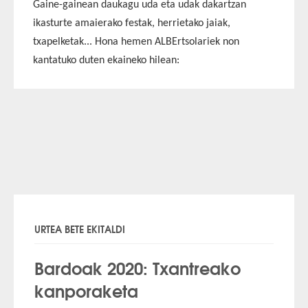
Gaine-gainean daukagu uda eta udak dakartzan
ikasturte amaierako festak, herrietako jaiak,
txapelketak... Hona hemen
ALBErtsolariek
non
kantatuko duten ekaineko hilean:
URTEA BETE EKITALDI
Bardoak 2020: Txantreako
kanporaketa