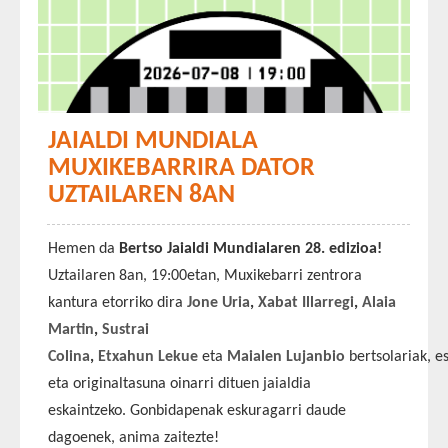
JAIALDI MUNDIALA
MUXIKEBARRIRA DATOR
UZTAILAREN 8AN
Hemen da
Bertso Jaialdi Mundialaren 28. edizioa!
Uztailaren 8an, 19:00etan, Muxikebarri zentrora
kantura etorriko dira
Jone Uria
,
Xabat Illarregi
,
Alaia
Martin
,
Sustrai
Colina
,
Etxahun
Lekue
eta
Maialen
Lujanbio
bertsolariak, 
eta originaltasuna oinarri dituen jaialdia
eskaintzeko. Gonbidapenak eskuragarri daude
dagoenek, anima zaitezte!