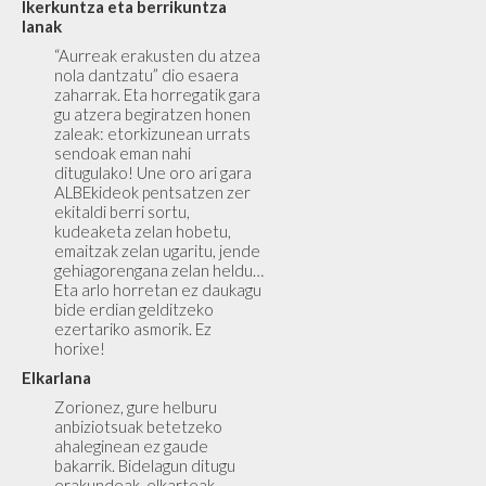
Ikerkuntza eta berrikuntza
lanak
“Aurreak erakusten du atzea
nola dantzatu” dio esaera
zaharrak. Eta horregatik gara
gu atzera begiratzen honen
zaleak: etorkizunean urrats
sendoak eman nahi
ditugulako! Une oro ari gara
ALBEkideok pentsatzen zer
ekitaldi berri sortu,
kudeaketa zelan hobetu,
emaitzak zelan ugaritu, jende
gehiagorengana zelan heldu…
Eta arlo horretan ez daukagu
bide erdian gelditzeko
ezertariko asmorik. Ez
horixe!
Elkarlana
Zorionez, gure helburu
anbiziotsuak betetzeko
ahaleginean ez gaude
bakarrik. Bidelagun ditugu
erakundeak, elkarteak,