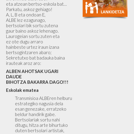
eta atzean bertso-eskola bat…
Parkatu, askoz gehiago!
A, L, B eta ondoan E,
ALBE lez ezagunago,
bertsolari bik sortu zutena
gaur baino askoz lehenago.
Laurogeian sortu zuten eta
ez ote dugu arraro
hainbeste urtez iraun izana
bertsogintzaren abaro;
Sekretutxo bat badauka baina
irauteak aroz aro:
ALBEN AHOTSAK UGARI
DAUDE
BIHOTZA BAKARRA DAGO!!!
Eskolak ematea
Transmisioa ALBEren helburu
estrategiko nagusia dela
esan genezake, erratzeko
beldur handirik gabe.
Bertsolariak sortu nahi
ditugu, hitza arte bihurtuko
duten bertsolari artistak,