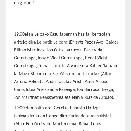
on guztioi!
19:00etan Leioako Kazu tabernan hasita, bertsotan
arituko dira
Leioatik Leioara
(Erlantz Pazos Ayo, Galder
Bilbao Martinez, Jon Ortiz Larrucea, Peru Vidal
Gurrutxaga, Inazio Vidal Gurrutxaga, Beñat Vidal
Gurrutxaga, Tomas Lacarta Alvarez eta Xabier Sainz de
la Maza Bilbao) eta F
ar Westeko bertsolariak
(Aitor
Arrutia Azkueta, Ander Ucelay Aristi, Asier Alcedo
Cano, Idoia Anzorandia Kareaga, Ion Barrocal Besga,
Jon Martinez Beaskoetxea eta Nahia Ruiz de Arbulo).
19:00etan baita ere, Gernika-Lumoko Harizpe
txokoan kantuan izango dira
Karidadeko masokistak
(Aitor Fernández de Martikorena, Beñat López