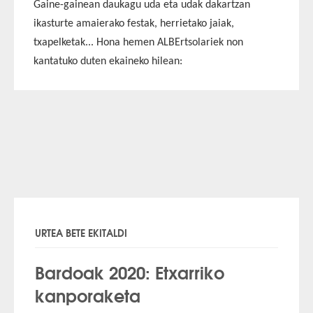
Gaine-gainean daukagu uda eta udak dakartzan
ikasturte amaierako festak, herrietako jaiak,
txapelketak... Hona hemen
ALBErtsolariek
non
kantatuko duten ekaineko hilean:
URTEA BETE EKITALDI
Bardoak 2020: Etxarriko
kanporaketa