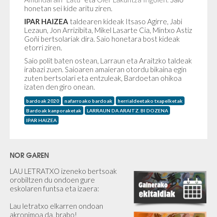
honetan sei kide aritu ziren.
IPAR HAIZEA
taldearen kideak
Itsaso Agirre, Jabi
Lezaun, Jon Arrizibita, Mikel Lasarte Cia, Mintxo Astiz
Goñi bertsolariak dira. Saio honetara bost kideak
etorri ziren.
Saio polit baten ostean, Larraun eta Araitzko taldeak
irabazi zuen. Saioaren amaieran otordu bikaina egin
zuten bertsolari eta entzuleak, Bardoetan ohikoa
izaten den giro onean.
bardoak 2020
nafarroako bardoak
herrialdeetako txapelketak
Bardoak kanporaketak
LARRAUN DA ARAITZ. BI DOZENA
IPAR HAIZEA
NOR GAREN
LAU LETRATXO izeneko bertsoak
orobiltzen du ondoen gure
eskolaren funtsa eta izaera:
Lau letratxo elkarren ondoan
akronimoa da, brabo!