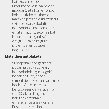
hain zuzen ere (35.
urteurreneko leloak dioen
moduan); eta horrek ondo
koipeztutako makineria
martxan jartzea eskatzen du,
ezinbestean. Eskolatik
bertsolari-eskolarako jauzia
ematen laguntzeko hainbat
irakasle eta laguntzaile
ditugu. Eurak dira gure
proiektuaren zutabe
nagusietako bat. .
Ekitaldien antolaketa
Sustapenak ere garrantzi
izugarria dauka gurean,
bertsolariek inguru egokia
behar baitute, beren
dimentsio guztietan garatuko
badira. Gure urteroko
bertso-agenda ikaragarria
da. 30 ekitaldi inguru,
haietariko zenbait
erreferente argiak direnak
Euskal Herri mailan.