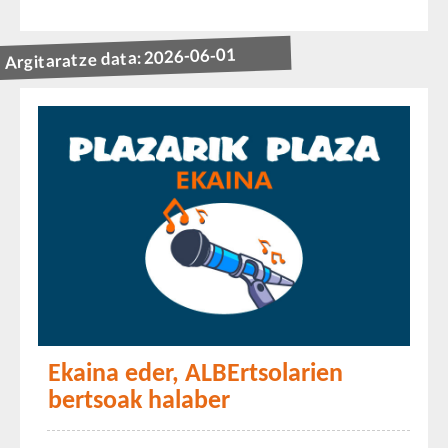
Argitaratze data: 2026-06-01
Ekaina eder, ALBErtsolarien
bertsoak halaber