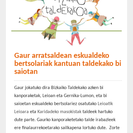
Gaur arratsaldean eskualdeko
bertsolariak kantuan taldekako bi
saiotan
Gaur jokatuko dira Bizkaiko Taldekako azken bi
kanporaketak, Leioan eta Gernika-Lumon, eta bi
saioetan eskualdeko bertsolariez osatutako
Leioatik
Leioara
eta
Karidadeko masokistak
taldeek hartuko
dute parte. Gaurko kanporaketetako talde irabazleek
ere finalaurrekoetarako sailkapena lortuko dute. Zorte