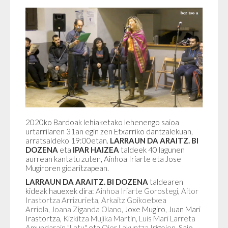
2020ko Bardoak lehiaketako lehenengo saioa
urtarrilaren 31an egin zen Etxarriko dantzalekuan,
arratsaldeko 19:00etan.
LARRAUN DA ARAITZ. BI
DOZENA
eta
IPAR HAIZEA
taldeek 40 lagunen
aurrean kantatu zuten, Ainhoa Iriarte eta Jose
Mugiroren gidaritzapean.
LARRAUN DA ARAITZ. BI DOZENA
taldearen
kideak hauexek dira:
Ainhoa Iriarte Gorostegi
,
Aitor
Irastortza Arrizurieta
,
Arkaitz Goikoetxea
Arriola
,
Joana Ziganda Olano
, Joxe Mugiro, Juan Mari
Irastortza,
Kizkitza Mujika Martin
,
Luis Mari Larreta
Amundarain "Latu"
eta
Oier Lakuntza Irigoien.
Saio