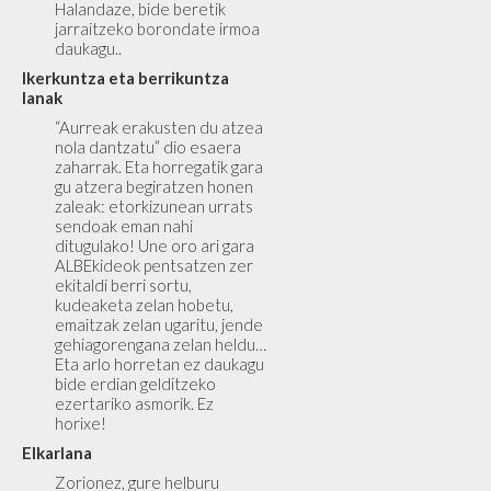
Halandaze, bide beretik
jarraitzeko borondate irmoa
daukagu..
Ikerkuntza eta berrikuntza
lanak
“Aurreak erakusten du atzea
nola dantzatu” dio esaera
zaharrak. Eta horregatik gara
gu atzera begiratzen honen
zaleak: etorkizunean urrats
sendoak eman nahi
ditugulako! Une oro ari gara
ALBEkideok pentsatzen zer
ekitaldi berri sortu,
kudeaketa zelan hobetu,
emaitzak zelan ugaritu, jende
gehiagorengana zelan heldu…
Eta arlo horretan ez daukagu
bide erdian gelditzeko
ezertariko asmorik. Ez
horixe!
Elkarlana
Zorionez, gure helburu