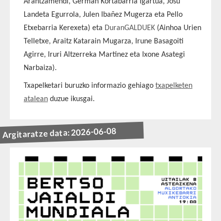
Arantzamendi, Germán Kortabarria Igartua, Josu
Landeta Egurrola, Julen Ibañez Mugerza eta Pello
Etxebarria Kerexeta) eta
DuranGALDUEK
(Ainhoa Urien
Telletxe, Araitz Katarain Mugarza, Irune Basagoiti
Agirre, Iruri Altzerreka Martinez eta Ixone Asategi
Narbaiza).
Txapelketari buruzko informazio gehiago
txapelketen
atalean
duzue ikusgai.
Argitaratze data: 2026-06-08