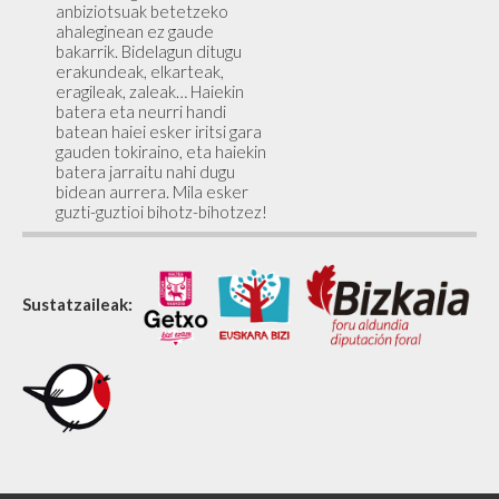
anbiziotsuak betetzeko
ahaleginean ez gaude
bakarrik. Bidelagun ditugu
erakundeak, elkarteak,
eragileak, zaleak… Haiekin
batera eta neurri handi
batean haiei esker iritsi gara
gauden tokiraino, eta haiekin
batera jarraitu nahi dugu
bidean aurrera. Mila esker
guzti-guztioi bihotz-bihotzez!
Sustatzaileak: