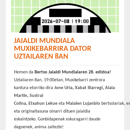
JAIALDI MUNDIALA
MUXIKEBARRIRA DATOR
UZTAILAREN 8AN
Hemen da
Bertso Jaialdi Mundialaren 28. edizioa!
Uztailaren 8an, 19:00etan, Muxikebarri zentrora
kantura etorriko dira
Jone Uria
,
Xabat Illarregi
,
Alaia
Martin
,
Sustrai
Colina
,
Etxahun
Lekue
eta
Maialen
Lujanbio
bertsolariak, 
eta originaltasuna oinarri dituen jaialdia
eskaintzeko. Gonbidapenak eskuragarri daude
dagoenek, anima zaitezte!