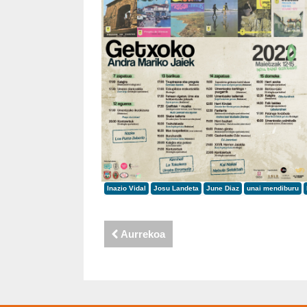
Inazio Vidal
Josu Landeta
June Diaz
unai mendiburu
Aurrekoa