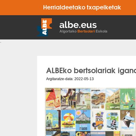
Herrialdeetako txapelketak
-
ALBEko bertsolariak igan
Argitaratze-data: 2022-05-13