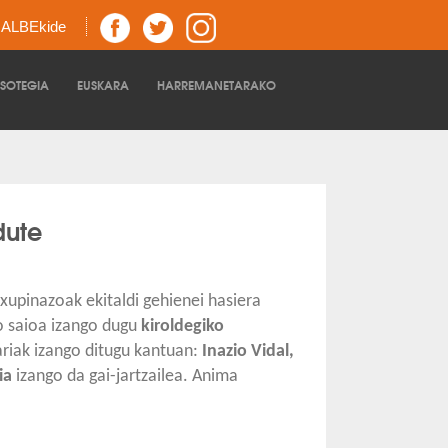
z ALBEkide
TSOTEGIA
EUSKARA
HARREMANETARAKO
dute
xupinazoak ekitaldi gehienei hasiera
so saioa izango dugu
kiroldegiko
riak izango ditugu kantuan:
Inazio Vidal,
ia
izango da gai-jartzailea. Anima