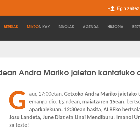
Egin zaite
BERRIAK
MIKRO
NIKAK
ESKOLAK
AGENDA
HISTORIA
BER
dean Andra Mariko jaietan kantatuko 
G
aur, 17:00etan,
Getxoko Andra Mariko jaietako
t
emango dio. Igandean,
maiatzaren 15ean
, bert
aparkalekuan. 12:30ean hasita
,
ALBEko
bertsola
Josu Landeta, June Diaz
eta
Unai Mendiburu
.
Imanol Ur
zaitezte!