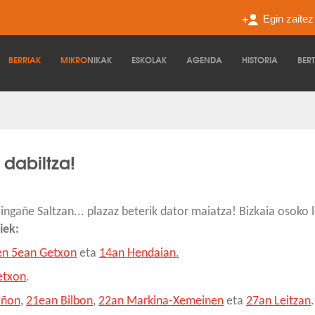
Egin zaite
BERRIAK
MIKRO
NIKAK
ESKOLAK
AGENDA
HISTORIA
BER
 dabiltza!
ngañe Saltzan... plazaz beterik dator maiatza! Bizkaia osoko le
iek:
en 5ean Getxon
eta
14an Hendaian
.
etxon
.
iñon
,
21ean Bilbon
,
22an Markina-Xemeinen
eta
27an Leitzan
.