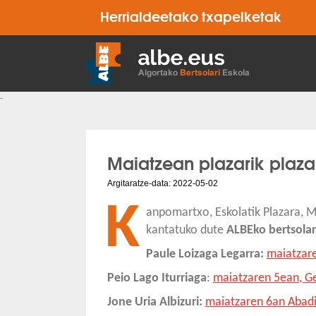
Herrialdeetako txapelketak
-
Maiatzean plazarik plaza
Argitaratze-data: 2022-05-02
K
anpomartxo, Eskolatik Plazara, Mi
kantatuko dute
ALBEko bertsolar
Paule Loizaga Legarra:
maiatzar
Peio Lago Iturriaga
:
maiatzaren 5ean, G
Jone Uria Albizuri:
maiatzaren 6an Abad