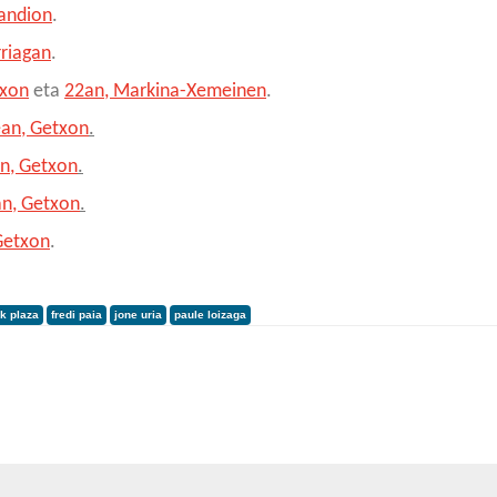
randion
.
rriagan
.
txon
eta
22an, Markina-Xemeinen
.
an, Getxon
.
n, Getxon
.
n, Getxon
.
Getxon
.
ik plaza
fredi paia
jone uria
paule loizaga