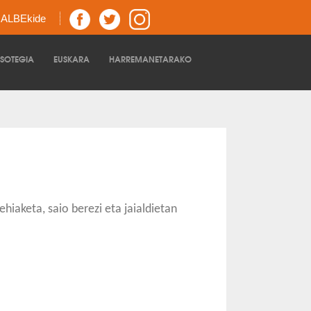
z ALBEkide
TSOTEGIA
EUSKARA
HARREMANETARAKO
hiaketa, saio berezi eta jaialdietan