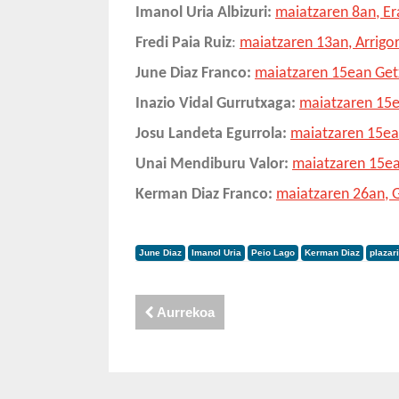
Imanol Uria Albizuri:
maiatzaren 8an, E
Fredi Paia Ruiz
:
maiatzaren 13an, Arrigo
June Diaz Franco:
maiatzaren 15ean Ge
Inazio Vidal Gurrutxaga:
maiatzaren 15e
Josu Landeta Egurrola:
maiatzaren 15ea
Unai Mendiburu Valor:
maiatzaren 15ea
Kerman Diaz Franco:
maiatzaren 26an, 
June Diaz
Imanol Uria
Peio Lago
Kerman Diaz
plazar
Aurrekoa