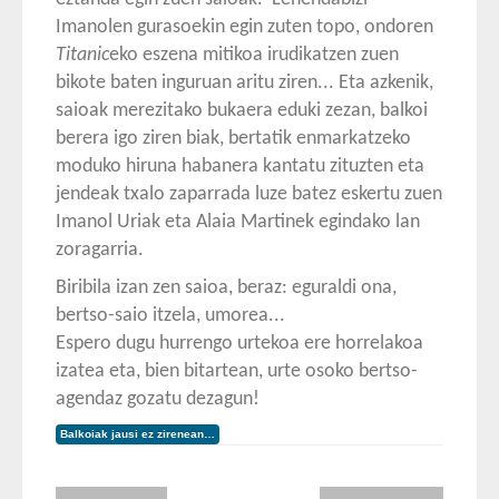
Imanolen gurasoekin egin zuten topo, ondoren
Titanic
eko eszena mitikoa irudikatzen zuen
bikote baten inguruan aritu ziren... Eta azkenik,
saioak merezitako bukaera eduki zezan, balkoi
berera igo ziren biak, bertatik enmarkatzeko
moduko hiruna habanera kantatu zituzten eta
jendeak txalo zaparrada luze batez eskertu zuen
Imanol Uriak eta Alaia Martinek egindako lan
zoragarria.
Biribila izan zen saioa, beraz: eguraldi ona,
bertso-saio itzela, umorea...
Espero dugu hurrengo urtekoa ere horrelakoa
izatea eta, bien bitartean, urte osoko bertso-
agendaz gozatu dezagun!
Balkoiak jausi ez zirenean…