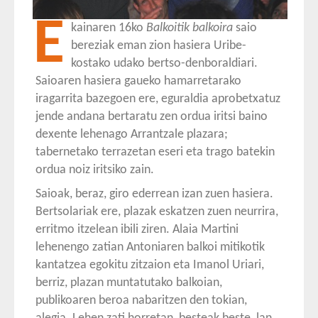
E
kainaren 16ko
Balkoitik balkoira
saio
bereziak eman zion hasiera Uribe-
kostako udako bertso-denboraldiari.
Saioaren hasiera gaueko hamarretarako
iragarrita bazegoen ere, eguraldia aprobetxatuz
jende andana bertaratu zen ordua iritsi baino
dexente lehenago Arrantzale plazara;
tabernetako terrazetan eseri eta trago batekin
ordua noiz iritsiko zain.
Saioak, beraz, giro ederrean izan zuen hasiera.
Bertsolariak ere, plazak eskatzen zuen neurrira,
erritmo itzelean ibili ziren. Alaia Martini
lehenengo zatian Antoniaren balkoi mitikotik
kantatzea egokitu zitzaion eta Imanol Uriari,
berriz, plazan muntatutako balkoian,
publikoaren beroa nabaritzen den tokian,