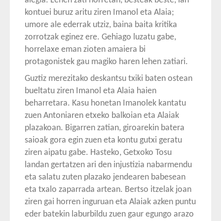
alegia. Lehen zati horretan, besteak beste, lan
kontuei buruz aritu ziren Imanol eta Alaia;
umore ale ederrak utziz, baina baita kritika
zorrotzak eginez ere. Gehiago luzatu gabe,
horrelaxe eman zioten amaiera bi
protagonistek gau magiko haren lehen zatiari.
Guztiz merezitako deskantsu txiki baten ostean
bueltatu ziren Imanol eta Alaia haien
beharretara. Kasu honetan Imanolek kantatu
zuen Antoniaren etxeko balkoian eta Alaiak
plazakoan. Bigarren zatian, giroarekin batera
saioak gora egin zuen eta kontu gutxi geratu
ziren aipatu gabe. Hasteko, Getxoko Tosu
landan gertatzen ari den injustizia nabarmendu
eta salatu zuten plazako jendearen babesean
eta txalo zaparrada artean. Bertso itzelak joan
ziren gai horren inguruan eta Alaiak azken puntu
eder batekin laburbildu zuen gaur egungo arazo