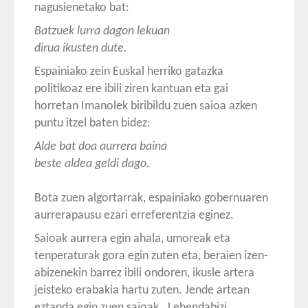
nagusienetako bat:
Batzuek lurra dagon lekuan
dirua ikusten dute.
Espainiako zein Euskal herriko gatazka
politikoaz ere ibili ziren kantuan eta gai
horretan Imanolek biribildu zuen saioa azken
puntu itzel baten bidez:
Alde bat doa aurrera baina
beste aldea geldi dago.
Bota zuen algortarrak, espainiako gobernuaren
aurrerapausu ezari erreferentzia eginez.
Saioak aurrera egin ahala, umoreak eta
tenperaturak gora egin zuten eta, beraien izen-
abizenekin barrez ibili ondoren, ikusle artera
jeisteko erabakia hartu zuten. Jende artean
eztanda egin zuen saioak. Lehendabizi