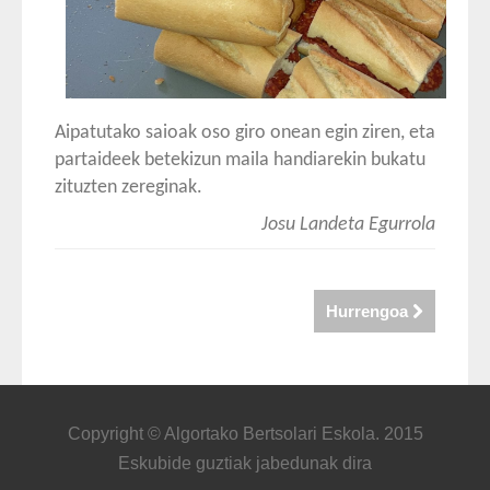
Aipatutako saioak oso giro onean egin ziren, eta
partaideek betekizun maila handiarekin bukatu
zituzten zereginak.
Josu Landeta Egurrola
Hurrengoa
Copyright © Algortako Bertsolari Eskola. 2015
Eskubide guztiak jabedunak dira