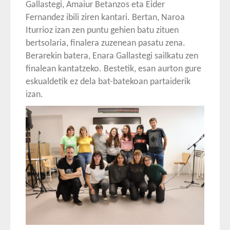
Gallastegi, Amaiur Betanzos eta Eider
Fernandez ibili ziren kantari. Bertan, Naroa
Iturrioz izan zen puntu gehien batu zituen
bertsolaria, finalera zuzenean pasatu zena.
Berarekin batera, Enara Gallastegi sailkatu zen
finalean kantatzeko. Bestetik, esan aurton gure
eskualdetik ez dela bat-batekoan partaiderik
izan.