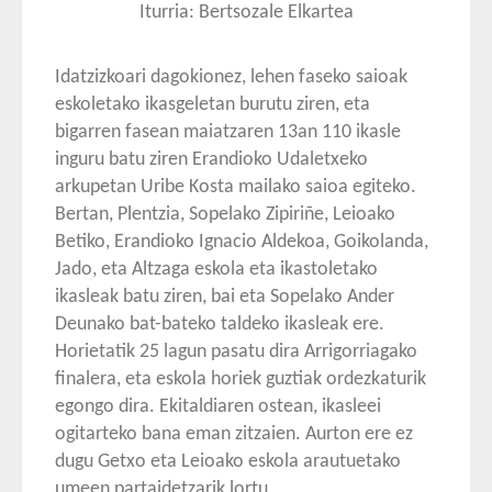
Iturria: Bertsozale Elkartea
Idatzizkoari dagokionez, lehen faseko saioak
eskoletako ikasgeletan burutu ziren, eta
bigarren fasean maiatzaren 13an 110 ikasle
inguru batu ziren Erandioko Udaletxeko
arkupetan Uribe Kosta mailako saioa egiteko.
Bertan, Plentzia, Sopelako Zipiriñe, Leioako
Betiko, Erandioko Ignacio Aldekoa, Goikolanda,
Jado, eta Altzaga eskola eta ikastoletako
ikasleak batu ziren, bai eta Sopelako Ander
Deunako bat-bateko taldeko ikasleak ere.
Horietatik 25 lagun pasatu dira Arrigorriagako
finalera, eta eskola horiek guztiak ordezkaturik
egongo dira. Ekitaldiaren ostean, ikasleei
ogitarteko bana eman zitzaien. Aurton ere ez
dugu Getxo eta Leioako eskola arautuetako
umeen partaidetzarik lortu.