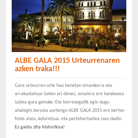
ALBE GALA 2015 Urteurrenaren
azken traka!!!
Gure urteurren-urte hau benetan emankorra eta
arrakastatsua izaten ari denez, amaiera ere halakoxea
izatea gura genuke. Eta horrexegatik egin dugu
ahalegin berezia aurtengo ALBE GALA 2015 ere bertso-
festa alaia, koloretsua, eta partehartzailea izan dadin.
Ez galdu zita historikoa!