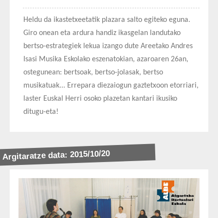
Heldu da ikastetxeetatik plazara salto egiteko eguna.
Giro onean eta ardura handiz ikasgelan landutako
bertso-estrategiek lekua izango dute Areetako Andres
Isasi Musika Eskolako eszenatokian, azaroaren 26an,
ostegunean: bertsoak, bertso-jolasak, bertso
musikatuak... Errepara diezaiogun gaztetxoon etorriari,
laster Euskal Herri osoko plazetan kantari ikusiko
ditugu-eta!
Argitaratze data: 2015/10/20