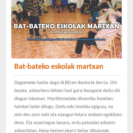
Bat-bateko eskolak martxan
Dagoeneko hasita dago ALBEren ikasturte berria. Ohi
bezala, asteartero biltzen hasi gara Itxasgane deitu ohi
diogun lokalean. Martitzenetako dinamika honetan,
hainbat talde ditugu. Deitu edo imeildu egiguzu, ea
zein den zure nahi eta ezaugarrietara ondoen egokitzen
dena. Eta ausartagoa bazara, erdu patxadaz edozein
asteartetan. Hona hemen ekarri behar dituzunak: