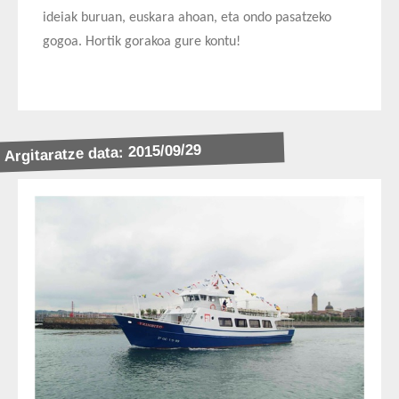
ideiak buruan, euskara ahoan, eta ondo pasatzeko
gogoa. Hortik gorakoa gure kontu!
Argitaratze data: 2015/09/29