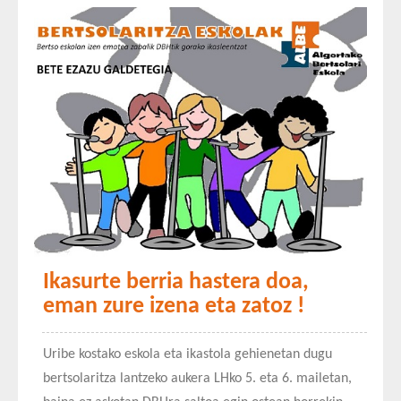
Ikasurte berria hastera doa,
eman zure izena eta zatoz !
Uribe kostako eskola eta ikastola gehienetan dugu
bertsolaritza lantzeko aukera LHko 5. eta 6. mailetan,