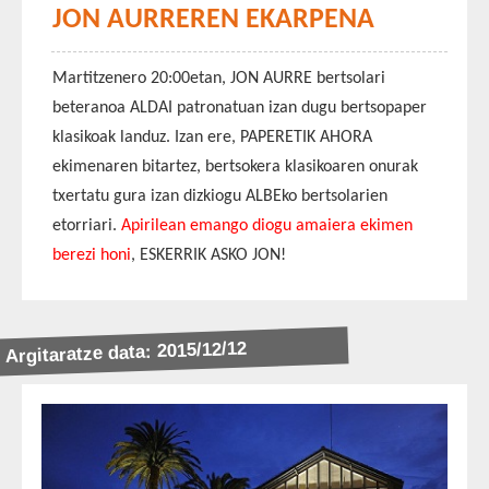
JON AURREREN EKARPENA
Martitzenero 20:00etan, JON AURRE bertsolari
beteranoa ALDAI patronatuan izan dugu bertsopaper
klasikoak landuz. Izan ere, PAPERETIK AHORA
ekimenaren bitartez, bertsokera klasikoaren onurak
txertatu gura izan dizkiogu ALBEko bertsolarien
etorriari.
Apirilean emango diogu amaiera ekimen
berezi honi
, ESKERRIK ASKO JON!
Argitaratze data: 2015/12/12