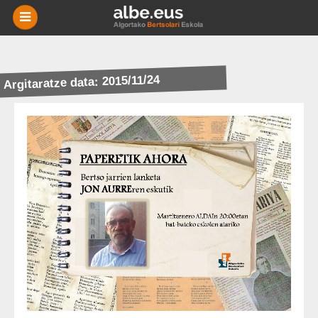
-
BERRIAK
Argitaratze data: 2015/11/24
MIKRO
NIKAK
ESKOLAK
AGENDA
HISTORIA
BERTSOTEGIA
EUSKARA
HARREMANETARAKO