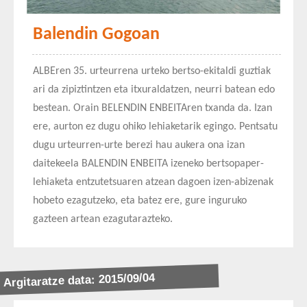
Balendin Gogoan
ALBEren 35. urteurrena urteko bertso-ekitaldi guztiak
ari da zipiztintzen eta itxuraldatzen, neurri batean edo
bestean. Orain BELENDIN ENBEITAren txanda da. Izan
ere, aurton ez dugu ohiko lehiaketarik egingo. Pentsatu
dugu urteurren-urte berezi hau aukera ona izan
daitekeela BALENDIN ENBEITA izeneko bertsopaper-
lehiaketa entzutetsuaren atzean dagoen izen-abizenak
hobeto ezagutzeko, eta batez ere, gure inguruko
gazteen artean ezagutarazteko.
Argitaratze data: 2015/09/04