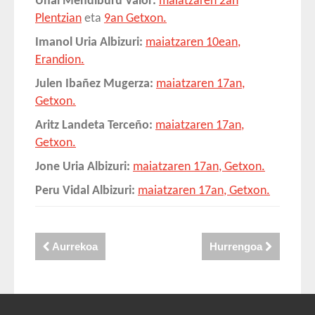
Unai Mendiburu Valor:
maiatzaren 2an
Plentzian
eta
9an Getxon.
Imanol Uria Albizuri:
maiatzaren 10ean,
Erandion.
Julen Ibañez Mugerza:
maiatzaren 17an,
Getxon.
Aritz Landeta Terceño:
maiatzaren 17an,
Getxon.
Jone
Uria Albizuri
:
maiatzaren 17an, Getxon.
Peru Vidal Albizuri:
maiatzaren 17an, Getxon.
Aurrekoa
Hurrengoa