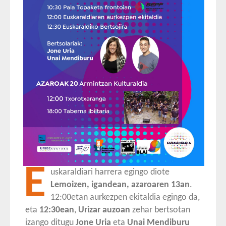
E
uskaraldiari harrera egingo diote
Lemoizen, igandean, azaroaren 13an
.
12:00etan aurkezpen ekitaldia egingo da,
eta
12:30ean
,
Urizar auzoan
zehar bertsotan
izango ditugu
Jone Uria
eta
Unai Mendiburu