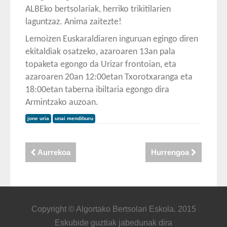
ALBEko bertsolariak, herriko trikitilarien
laguntzaz. Anima zaitezte!
Lemoizen Euskaraldiaren inguruan egingo diren
ekitaldiak osatzeko, azaroaren 13an pala
topaketa egongo da Urizar frontoian, eta
azaroaren 20an 12:00etan Txorotxaranga eta
18:00etan taberna ibiltaria egongo dira
Armintzako auzoan.
jone uria
unai mendiburu
Aurrekoa
Hurrengoa
Copyright © Algortako Bertsolari Eskola. 2015
Eskubide guztiak jabedunak dira