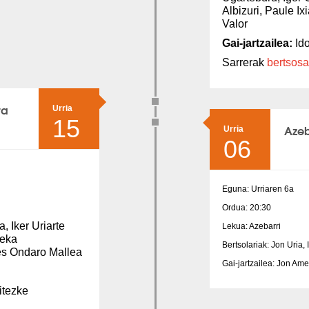
Albizuri, Paule I
Valor
Gai-jartzailea:
Ido
Sarrerak
bertsosa
ta
Urria
15
Azeb
Urria
06
Eguna: Urriaren 6a
Ordua: 20:30
, Iker Uriarte
Lekua: Azebarri
reka
Bertsolariak: Jon Uria,
es Ondaro Mallea
Gai-jartzailea: Jon Am
itezke