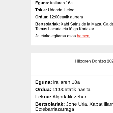
Eguna:
irailaren 16a
Tokia:
Udondo, Leioa
Ordua:
12:00etatik aurrera
Bertsolariak:
Xabi Sainz de la Maza, Galde
Tomas Lacarta eta Iñigo Kortazar
Jaietako egitarau osoa
hemen
.
Hitzaren Dantza 20
Eguna:
irailaren 10a
Ordua:
11:00etatik hasita
Lekua:
Algortatik zehar
Bertsolariak:
Jone Uria, Xabat Illarr
Etxebarriazarraga