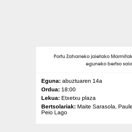
Portu Zaharreko jaietako Marmita
eguneko bertso sai
Eguna:
abuztuaren 14a
Ordua:
18:00
Lekua:
Etxetxu plaza
Bertsolariak:
Maite Sarasola, Paule
Peio Lago