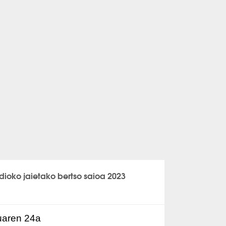
dioko jaietako bertso saioa 2023
uaren 24a