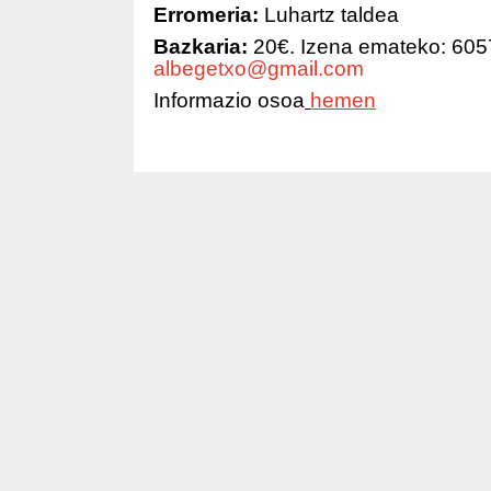
Erromeria:
Luhartz taldea
Bazkaria:
20€. Izena emateko: 605
albegetxo@gmail.com
Informazio osoa
hemen