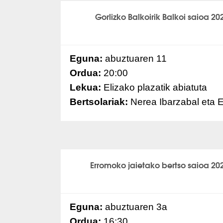
Gorlizko Balkoirik Balkoi saioa 20
Eguna:
abuztuaren 11
Ordua:
20:00
Lekua:
Elizako plazatik abiatuta
Bertsolariak:
Nerea Ibarzabal eta 
Erromoko jaietako bertso saioa 20
Eguna:
abuztuaren 3a
Ordua:
16:30