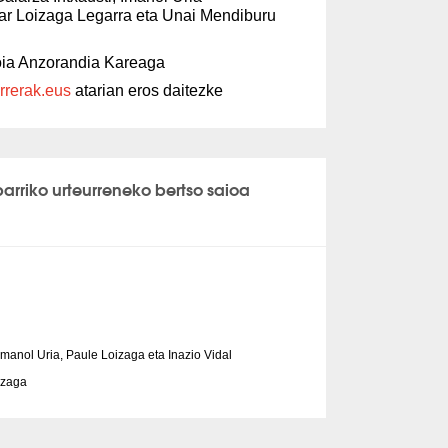
xiar Loizaga Legarra eta Unai Mendiburu
ia Anzorandia Kareaga
rrerak.eus
atarian eros daitezke
arriko urteurreneko bertso saioa
 Imanol Uria, Paule Loizaga eta Inazio Vidal
ezaga