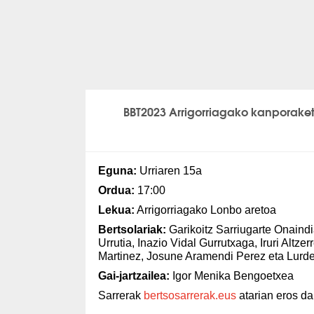
BBT2023 Arrigorriagako kanporake
Eguna:
Urriaren 15a
Ordua:
17:00
Lekua:
Arrigorriagako Lonbo aretoa
Bertsolariak:
Garikoitz Sarriugarte Onaindia
Urrutia, Inazio Vidal Gurrutxaga, Iruri Altzer
Martinez, Josune Aramendi Perez eta Lurd
Gai-jartzailea:
Igor Menika Bengoetxea
Sarrerak
bertsosarrerak.eus
atarian eros da