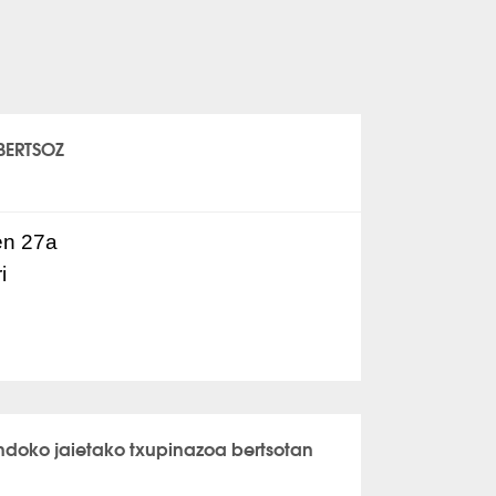
BERTSOZ
ren 27a
i
doko jaietako txupinazoa bertsotan