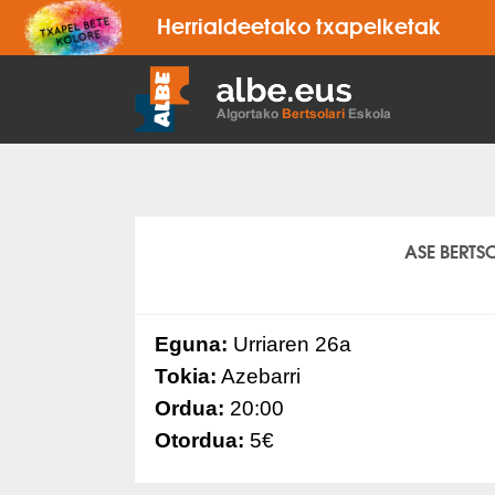
Herrialdeetako txapelketak
ASE BERTS
Eguna:
Urriaren 26a
Tokia:
Azebarri
Ordua:
20:00
Otordua:
5€