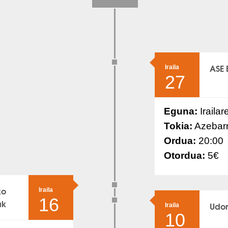
ASE 
Iraila
27
Eguna:
Iraila
Tokia:
Azebarr
Ordua:
20:00
Otordua:
5€
ko
Iraila
16
ak
Udon
Iraila
10