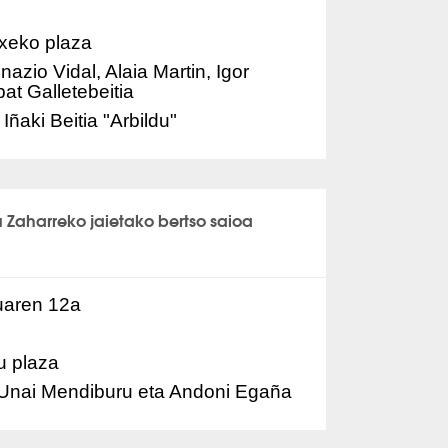
xeko plaza
nazio Vidal, Alaia Martin, Igor
at Galletebeitia
Iñaki Beitia "Arbildu"
u Zaharreko jaietako bertso saioa
uaren 12a
u plaza
Unai Mendiburu eta Andoni Egaña