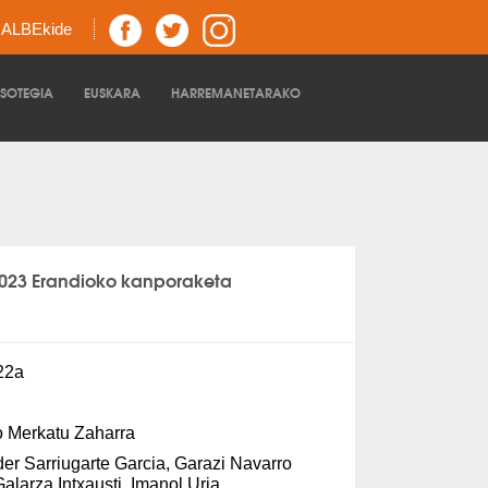
z ALBEkide
TSOTEGIA
EUSKARA
HARREMANETARAKO
023 Erandioko kanporaketa
22a
 Merkatu Zaharra
er Sarriugarte Garcia, Garazi Navarro
alarza Intxausti, Imanol Uria