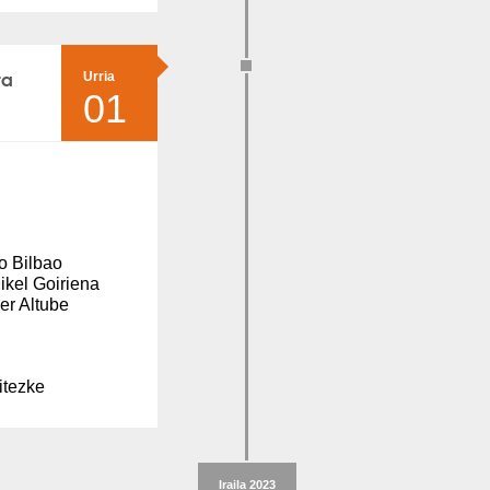
ta
Urria
01
o Bilbao
ikel Goiriena
er Altube
itezke
Iraila 2023