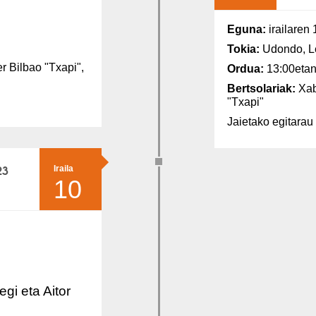
Eguna:
irailaren
Tokia:
Udondo, L
r Bilbao "Txapi",
Ordua:
13:00eta
Bertsolariak:
Xab
"Txapi"
Jaietako egitara
23
Iraila
10
egi eta Aitor