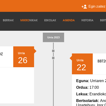
Egin zaite
BERRIAK
MIKRO
NIKAK
ESKOLAK
AGENDA
HISTORIA
BER
Urria 2023
OZ
Urria
26
BBT2
Urria
22
Eguna:
Urriaren 
Ordua:
17:00
Lekua:
Erandioko
Bertsolariak:
And
Ugarteburu, Igor G