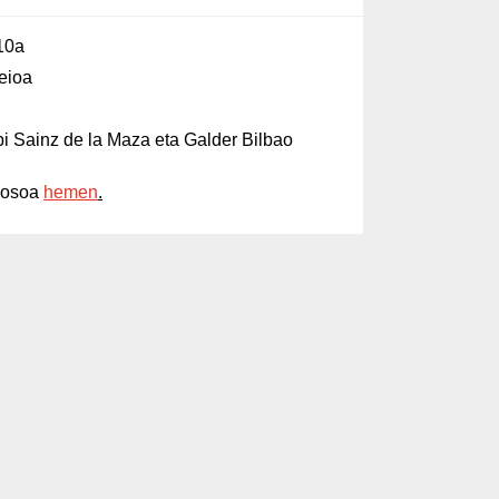
 10a
eioa
n
i Sainz de la Maza eta Galder Bilbao
u osoa
hemen
.