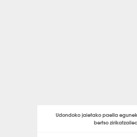
Udondoko jaietako paella egune
bertso zirikatzaile