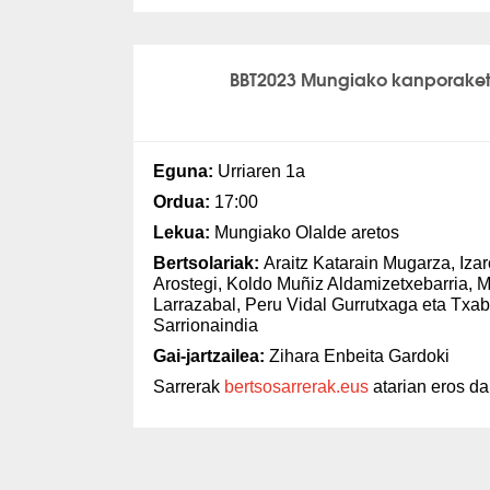
BBT2023 Mungiako kanporake
Eguna:
Urriaren 1a
Ordua:
17:00
Lekua:
Mungiako Olalde aretos
Bertsolariak:
Araitz Katarain Mugarza, Izar
Arostegi, Koldo Muñiz Aldamizetxebarria, M
Larrazabal, Peru Vidal Gurrutxaga eta Txab
Sarrionaindia
Gai-jartzailea:
Zihara Enbeita Gardoki
Sarrerak
bertsosarrerak.eus
atarian eros da