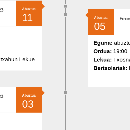
23
Abuztua
11
Erro
Abuztua
05
Eguna:
abuztu
Ordua:
19:00
Etxahun Lekue
Lekua:
Txosna
Bertsolariak:
23
Abuztua
03