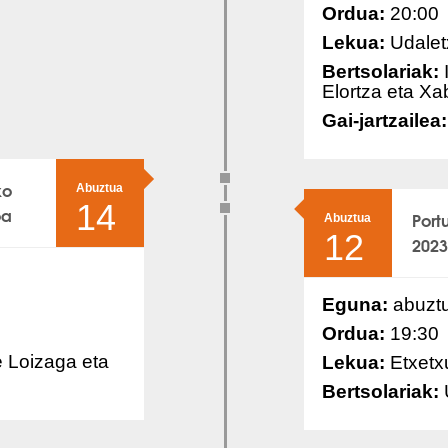
Ordua:
20:00
Lekua:
Udalet
Bertsolariak:
I
Elortza eta Xab
Gai-jartzailea:
ko
Abuztua
14
oa
Port
Abuztua
12
2023
Eguna:
abuzt
Ordua:
19:30
 Loizaga eta
Lekua:
Etxetx
Bertsolariak: