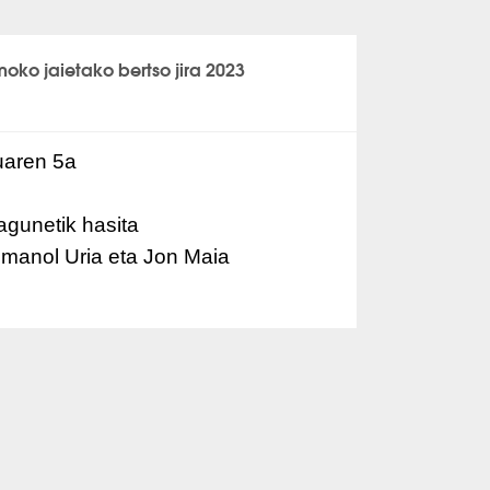
moko jaietako bertso jira 2023
aren 5a
gunetik hasita
Imanol Uria eta Jon Maia