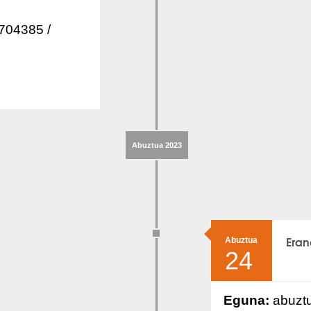
704385 /
Abuztua 2023
Eran
Abuztua
24
Eguna:
abuzt