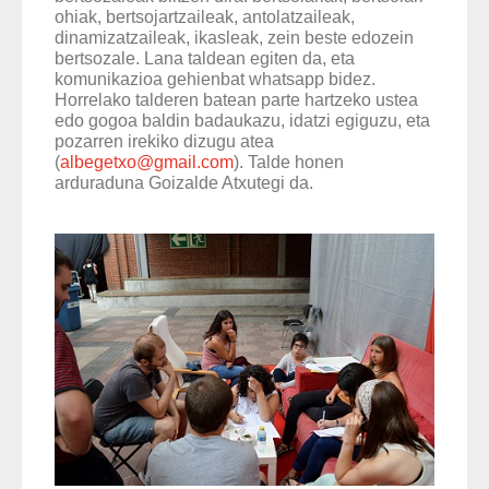
ohiak, bertsojartzaileak, antolatzaileak,
dinamizatzaileak, ikasleak, zein beste edozein
bertsozale. Lana taldean egiten da, eta
komunikazioa gehienbat whatsapp bidez.
Horrelako talderen batean parte hartzeko ustea
edo gogoa baldin badaukazu, idatzi egiguzu, eta
pozarren irekiko dizugu atea
(
albegetxo@gmail.com
). Talde honen
arduraduna Goizalde Atxutegi da.