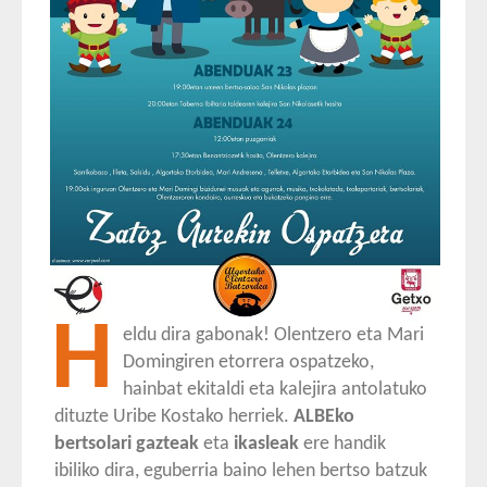
H
eldu dira gabonak! Olentzero eta Mari
Domingiren etorrera ospatzeko,
hainbat ekitaldi eta kalejira antolatuko
dituzte Uribe Kostako herriek.
ALBEko
bertsolari gazteak
eta
ikasleak
ere handik
ibiliko dira, eguberria baino lehen bertso batzuk