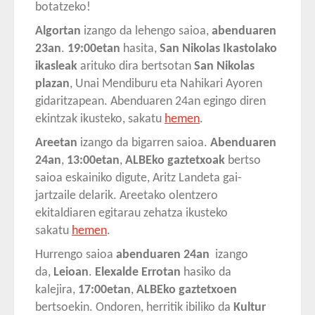
botatzeko!
Algortan
izango da lehengo saioa,
abenduaren
23an
.
19:00etan
hasita,
San Nikolas Ikastolako
ikasleak
arituko dira bertsotan
San Nikolas
plazan
, Unai Mendiburu eta Nahikari Ayoren
gidaritzapean. Abenduaren 24an egingo diren
ekintzak ikusteko, sakatu
hemen
.
Areetan
izango da bigarren saioa.
Abenduaren
24an
,
13:00etan
,
ALBEko gaztetxoak
bertso
saioa eskainiko digute, Aritz Landeta gai-
jartzaile delarik. Areetako olentzero
ekitaldiaren egitarau zehatza ikusteko
sakatu
hemen
.
Hurrengo saioa
abenduaren 24an
izango
da,
Leioan
.
Elexalde Errotan
hasiko da
kalejira,
17:00etan
,
ALBEko gaztetxoen
bertsoekin. Ondoren, herritik ibiliko da
Kultur