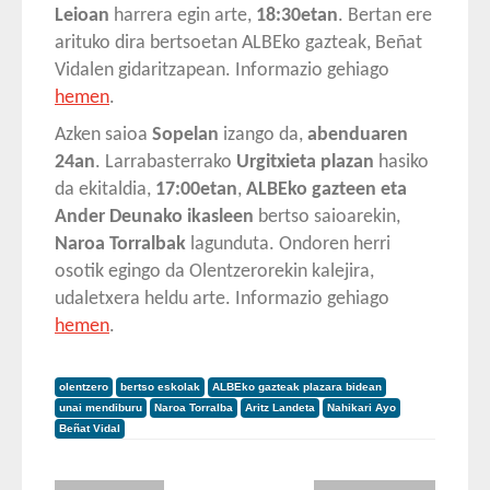
Leioan
harrera egin arte,
18:30etan
. Bertan ere
arituko dira bertsoetan ALBEko gazteak, Beñat
Vidalen gidaritzapean. Informazio gehiago
hemen
.
Azken saioa
Sopelan
izango da,
abenduaren
24an
. Larrabasterrako
Urgitxieta plazan
hasiko
da ekitaldia,
17:00etan
,
ALBEko gazteen eta
Ander Deunako ikasleen
bertso saioarekin,
Naroa Torralbak
lagunduta. Ondoren herri
osotik egingo da Olentzerorekin kalejira,
udaletxera heldu arte. Informazio gehiago
hemen
.
olentzero
bertso eskolak
ALBEko gazteak plazara bidean
unai mendiburu
Naroa Torralba
Aritz Landeta
Nahikari Ayo
Beñat Vidal