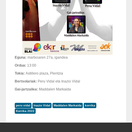
Eguna:
martxoaren 27a, igandea
Ordua:
13:00
Tokia:
Astillero plaza, Plentzia
Bertsolariak:
Peru Vidal eta Inazio Vidal
Gai-jartzailea:
Maddalen Markaida
peru vidal
Inazio Vidal
Maddalen Markaida
korrika
Korrika 2022