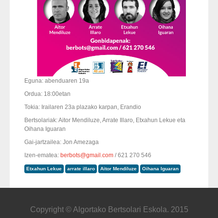
Eguna: abenduaren 19a
Ordua: 18:00etan
Tokia: Irailaren 23a plazako karpan, Erandio
Bertsolariak: Aitor Mendiluze, Arrate Illaro, Etxahun Lekue eta
Oihana Iguaran
Gai-jartzailea: Jon Amezaga
Izen-ematea:
berbots@gmail.com
/ 621 270 546
Etxahun Lekue
arrate illaro
Aitor Mendiluze
Oihana Iguaran
Copyright © Algortako Bertsolari Eskola. 2015