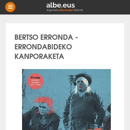
BERRIAK
BERTSO ERRONDA -
MIKRO
NIKAK
ERRONDABIDEKO
ESKOLAK
KANPORAKETA
AGENDA
HISTORIA
BERTSOTEGIA
EUSKARA
HARREMANETARAKO