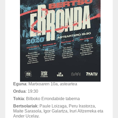
Eguna
: Martxoaren 10a, asteartea
Ordua
: 19:30
Tokia
: Bilboko Errondabide taberna
Bertsolariak
: Paule Loizaga
, Peru Irastorza
,
Maite Sarasola, Igor Galartza, Iruri Altzerreka eta
Ander Ucelay.