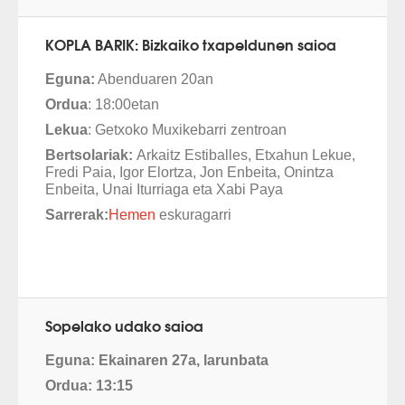
KOPLA BARIK: Bizkaiko txapeldunen saioa
Eguna:
Abenduaren 20an
Ordua
: 18:00etan
Lekua
: Getxoko Muxikebarri zentroan
Bertsolariak:
Arkaitz Estiballes, Etxahun Lekue,
Fredi Paia, Igor Elortza, Jon Enbeita, Onintza
Enbeita, Unai Iturriaga eta Xabi Paya
Sarrerak:
Hemen
eskuragarri
Sopelako udako saioa
Eguna: Ekainaren 27a, larunbata
Ordua: 13:15