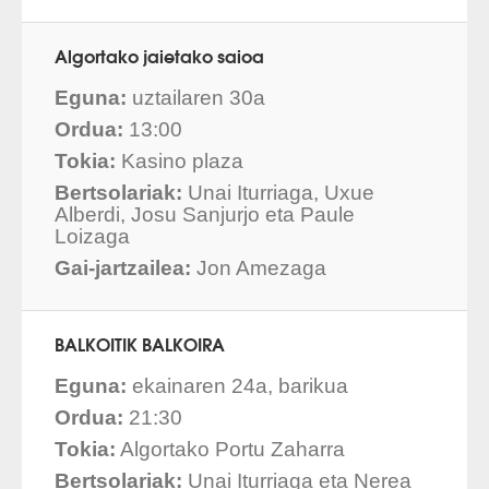
Algortako jaietako saioa
Eguna:
uztailaren 30a
Ordua:
13:00
Tokia:
Kasino plaza
Bertsolariak:
Unai Iturriaga, Uxue
Alberdi, Josu Sanjurjo eta Paule
Loizaga
Gai-jartzailea:
Jon Amezaga
BALKOITIK BALKOIRA
Eguna:
ekainaren 24a, barikua
Ordua:
21:30
Tokia:
Algortako Portu Zaharra
Bertsolariak:
Unai Iturriaga eta Nerea