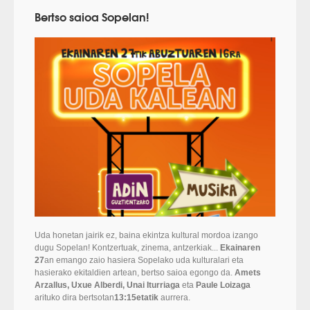
Bertso saioa Sopelan!
Uda honetan jairik ez, baina ekintza kultural mordoa izango
dugu Sopelan! Kontzertuak, zinema, antzerkiak...
Ekainaren
27
an emango zaio hasiera Sopelako uda kulturalari eta
hasierako ekitaldien artean, bertso saioa egongo da.
Amets
Arzallus, Uxue Alberdi, Unai Iturriaga
eta
Paule Loizaga
arituko dira bertsotan
13:15etatik
aurrera.