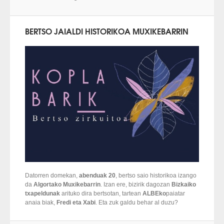
BERTSO JAIALDI HISTORIKOA MUXIKEBARRIN
Datorren domekan,
abenduak 20
, bertso saio historikoa izango
da
Algortako Muxikebarrin
. Izan ere, bizirik dagozan
Bizkaiko
txapeldunak
arituko dira bertsotan, tartean
ALBEko
paiatar
anaia biak,
Fredi eta Xabi
. Eta zuk galdu behar al duzu?