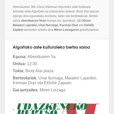
Abenduaren 3tik 10era bitartean Algortako aste kulturala
antolatu dute Algortako jai batzordeko kideek. Biotz Alai plazan
egingo dira egunetako kontzetu, tailer eta bestelakoak. Bertso
saioa
abenduaren 5ean
izango da, igandean,
12:30ean
.
Maialen Lujanbio, Unai Iturriaga, Kerman Diaz
eta
Ekhiñe
Zapiain
bertsotan arituko dira
Miren Loizagaren
gidaritzapean.
Algortako aste kulturaleko bertso saioa
Eguna:
Abenduaren 5a
Ordua:
12:30
Tokia:
Biotz Alai plaza
Bertsolariak:
Unai Iturriaga, Maialen Lujanbio,
Kerman Diaz eta Ekhiñe Zapiain
Gai-jartzailea:
Miren Loizaga