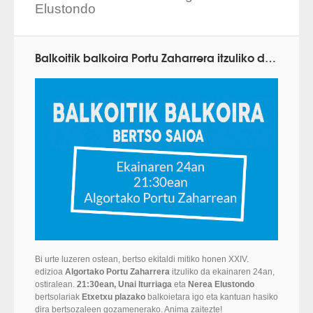
Elustondo
Balkoitik balkoira Portu Zaharrera itzuliko da ekainaren 24an
Bi urte luzeren ostean, bertso ekitaldi mitiko honen XXIV.
edizioa
Algortako Portu Zaharrera
itzuliko da ekainaren 24an,
ostiralean.
21:30ean, Unai Iturriaga
eta
Nerea Elustondo
bertsolariak
Etxetxu plazako
balkoietara igo eta kantuan hasiko
dira bertsozaleen gozamenerako. Anima zaitezte!