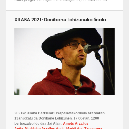
XILABA 2021: Donibane Lohizuneko finala
2021ko
Xilaba Bertsulari Txapelketako
finala
azaroaren
13an
jokatu da
Donibane Lohizunen
. 17:00etan,
1200
bertsozale
bildu dira
Jai Alain,
Amets Arzallus
Antia
,
Maddalen Arzallus Antia
,
Maddi Ane Txoperena