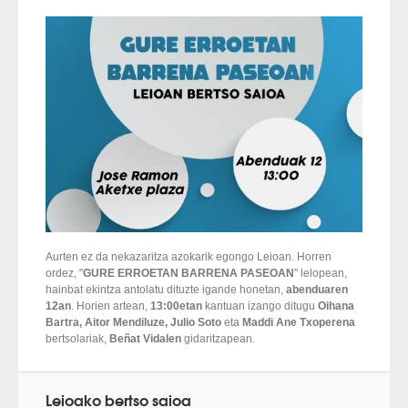
Aurten ez da nekazaritza azokarik egongo Leioan. Horren
ordez, "
GURE ERROETAN BARRENA PASEOAN
" lelopean,
hainbat ekintza antolatu dituzte igande honetan,
abenduaren
12an
. Horien artean,
13:00etan
kantuan izango ditugu
Oihana
Bartra, Aitor Mendiluze, Julio Soto
eta
Maddi Ane Txoperena
bertsolariak,
Beñat Vidalen
gidaritzapean.
Leioako bertso saioa