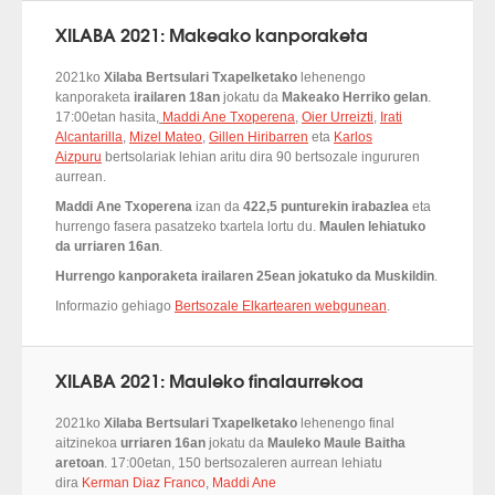
XILABA 2021: Makeako kanporaketa
2021ko
Xilaba Bertsulari Txapelketako
lehenengo
kanporaketa
irailaren 18an
jokatu da
Makeako Herriko gelan
.
17:00etan hasita,
Maddi Ane Txoperena
,
Oier Urreizti
,
Irati
Alcantarilla
,
Mizel Mateo
,
Gillen Hiribarren
eta
Karlos
Aizpuru
bertsolariak lehian aritu dira 90 bertsozale ingururen
aurrean.
Maddi Ane Txoperena
izan da
422,5 punturekin irabazlea
eta
hurrengo fasera pasatzeko txartela lortu du.
Maulen lehiatuko
da urriaren 16an
.
Hurrengo kanporaketa irailaren 25ean jokatuko da Muskildin
.
Informazio gehiago
Bertsozale Elkartearen webgunean
.
XILABA 2021: Mauleko finalaurrekoa
2021ko
Xilaba Bertsulari Txapelketako
lehenengo final
aitzinekoa
urriaren 16an
jokatu da
Mauleko Maule Baitha
aretoan
. 17:00etan, 150 bertsozaleren aurrean lehiatu
dira
Kerman Diaz Franco
,
Maddi Ane