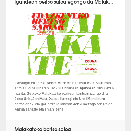
Igandean bertso saioa egongo da Malakaten
Itxasargia elkarteak
Andra Mari/ Malakateko Aste Kulturala
antolatu dute urriaren 1etik 3ra bitartean.
Igandean, 18:00etan
hasita, Getxoko Malakateko parkean
kantuan izango dira
Jone Uria, Jon Maia, Xabat Illarregi
eta
Unai Mendiburu
bertsolariak, eta gai jartzaile lanetan
Jon Amezaga
arituko da.
Anima zaitezte eta eman izena!
Malakateko bertso saioa