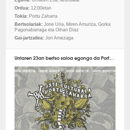
Ordua:
12:00etan
Tokia:
Portu Zaharra
Bertsolariak:
Jone Uria, Miren Amuriza, Gorka
Pagonabarraga eta Oihan Diaz
Gai-jartzailea:
Jon Amezaga
Urriaren 23an bertso saioa egongo da Portu Zaharrean