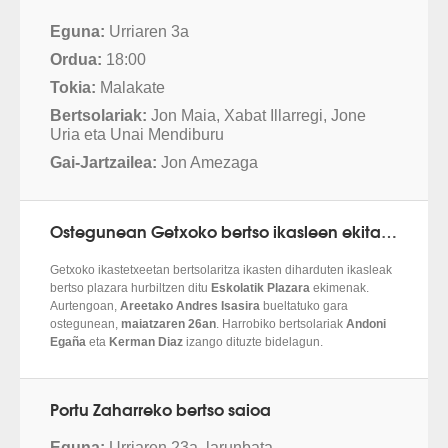
Eguna:
Urriaren 3a
Ordua:
18:00
Tokia:
Malakate
Bertsolariak:
Jon Maia, Xabat Illarregi, Jone
Uria eta Unai Mendiburu
Gai-Jartzailea:
Jon Amezaga
Ostegunean Getxoko bertso ikasleen ekitaldia Andres Isasin
Getxoko ikastetxeetan bertsolaritza ikasten diharduten ikasleak
bertso plazara hurbiltzen ditu
Eskolatik Plazara
ekimenak.
Aurtengoan,
Areetako
Andres Isasira
bueltatuko gara
ostegunean,
maiatzaren 26an
. Harrobiko bertsolariak
Andoni
Egaña
eta
Kerman Diaz
izango dituzte bidelagun.
Portu Zaharreko bertso saioa
Eguna:
Urriaren 23a, larunbata