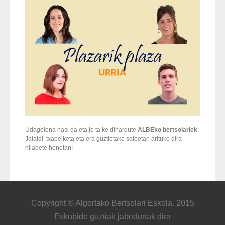
Udagoiena hasi da eta jo ta ke dihardute
ALBEko bertsolariek
.
Jaialdi, txapelketa eta era guztietako saioetan arituko dira
hilabete honetan!
Copyright © Algortako Bertsolari Eskola. 2015
Eskubide guztiak jabedunak dira