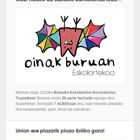
Martxan dago 2020ko
Bizkaiko Eskolarteko Bertsolaritza
Txapelketa
! Bizkaia osoko
28 parte hartzaile
egongo dira
txapelketan; horietatik
7 ALBEkoak
dira. Aste honetan jokatuko
dira kanporaketak, gaur, bihar eta ostiralean.
Urrian ere plazarik plaza ibiliko gara!