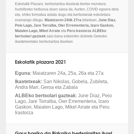
Eskolatik Plazara bertsolaritza ikasleak bertso mundura
hurbiltzeko helburua duen saioa da. Aurten, COVID egoera dela
eta, ohiko formatua aldatu dugu eta bertsolariak eskoletara
eramango ditugu.
Maiatzaren 24tik 27ra
bitartean,
June Diaz,
Peio Lago, Jare Torralba, Oier Errementeria, Izaro Gaskon,
Maialen Lago, Mikel Arrate
eta
Peru Irastorza ALBEko
bertsolari gazteek
saio bana eskeiniko dizkiete Getxoko
ikastetxeetako bertsolaritza ikasleei.
Eskolatik plazara 2021
Eguna:
Maiatzaren 24a, 25a, 26a eta 27a
Ikastetxeak:
San Nikolas, Gobela, Zubileta,
Andra Mari, Geroa eta Zabala
ALBEko bertsolari gazteak
: June Diaz, Peio
Lago, Jare Torralba, Oier Errementeria, Izaro
Gaskon, Maialen Lago, Mikel Arrate eta Peru
Irastorza
Gaur hasiko da Bizkaiko bertsolaritza ikasleen lehia!