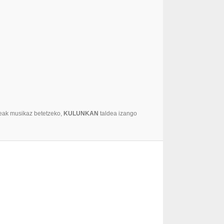
leak musikaz betetzeko,
KULUNKAN
taldea izango