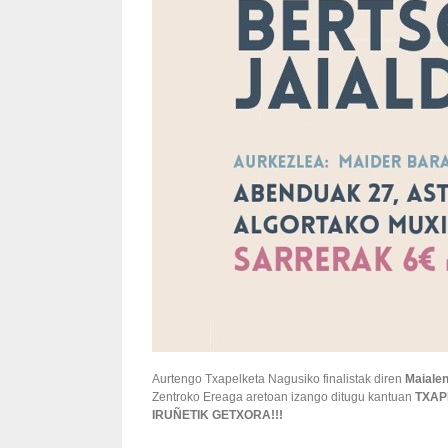
Aurtengo Txapelketa Nagusiko finalistak diren
Maialen
Zentroko Ereaga aretoan izango ditugu kantuan
TXAP
IRUÑETIK GETXORA!!!