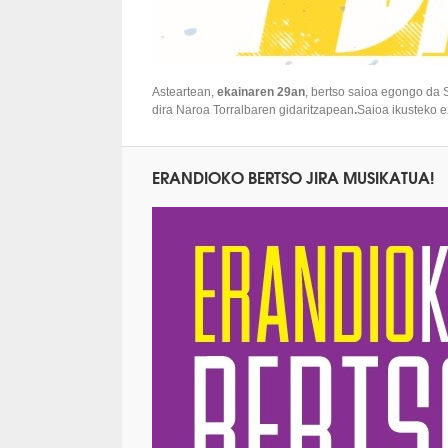
Asteartean,
ekainaren 29an
, bertso saioa egongo da
dira Naroa Torralbaren gidaritzapean
.
Saioa ikusteko 
ERANDIOKO BERTSO JIRA MUSIKATUA!