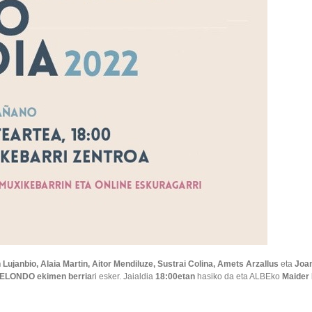
 Lujanbio, Alaia Martin, Aitor Mendiluze, Sustrai Colina, Amets Arzallus
eta
Joan
ELONDO ekimen berria
ri esker. Jaialdia
18:00etan
hasiko da eta ALBEko
Maider