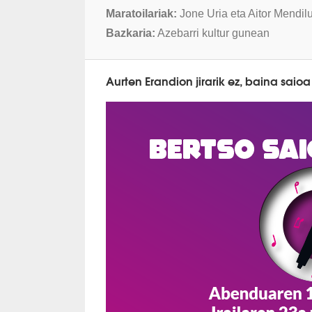
Maratoilariak:
Jone Uria eta Aitor Mendil
Bazkaria:
Azebarri kultur gunean
Aurten Erandion jirarik ez, baina saioa