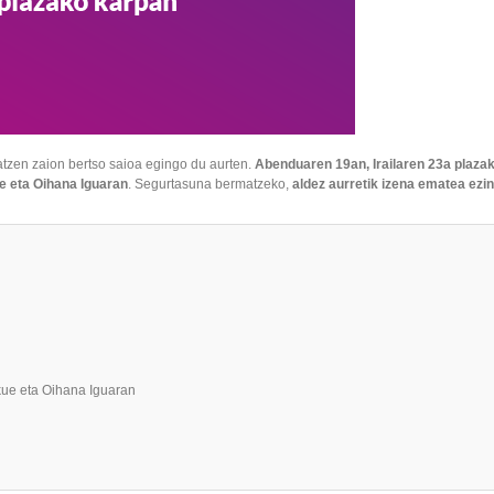
atzen zaion bertso saioa egingo du aurten.
Abenduaren 19an, Irailaren 23a plaza
ue eta Oihana Iguaran
. Segurtasuna bermatzeko,
aldez aurretik izena ematea ezi
ekue eta Oihana Iguaran