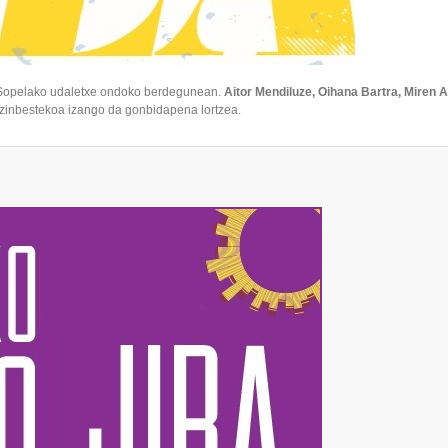
 Sopelako udaletxe ondoko berdegunean.
Aitor Mendiluze, Oihana Bartra, Miren A
ezinbestekoa izango da gonbidapena lortzea.