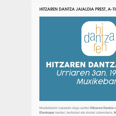
HITZAREN DANTZA JAIALDIA PREST, A-TI
Muxikebarrin
ospatuko dugu aurten
Hitzaren Dantza
e
Etxekopar
kantari, bertsolari eta xirulari zuberotarra,
M