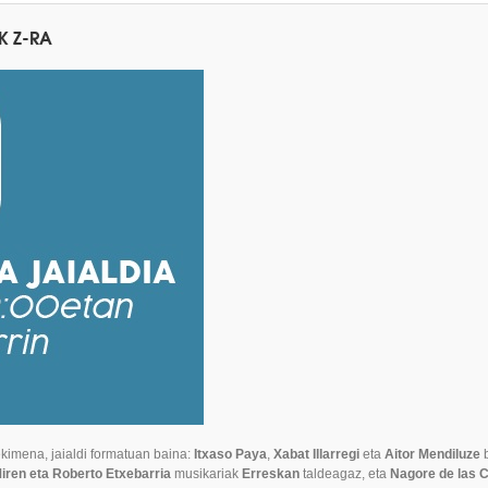
K Z-RA
kimena, jaialdi formatuan baina:
Itxaso Paya
,
Xabat Illarregi
eta
Aitor Mendiluze
b
iren eta Roberto Etxebarria
musikariak
Erreskan
taldeagaz, eta
Nagore de las