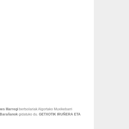
es Illarregi
bertsolariak Algortako Muxikebarri
 Barañanok
gidatuko du.
GETXOTIK IRUÑERA ETA