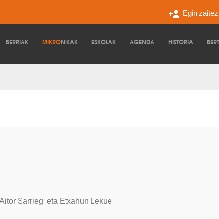
Egin zaite
BERRIAK
MIKRO
NIKAK
ESKOLAK
AGENDA
HISTORIA
BER
 Aitor Sarriegi eta Etxahun Lekue