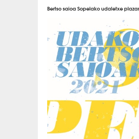
Bertso saioa Sopelako udaletxe plaza