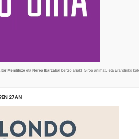
itor Mendiluze
eta
Nerea Ibarzabal
bertsolariak!
Giroa animatu eta Erandioko ka
AREN 27AN