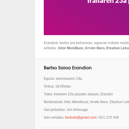
Erandiok, bertso jira beharrean, egoerari hobeto mold
aritzeko:
Aitor Mendiluze, Arrate Illaro, Etxahun Lek
Bertso Saioa Erandion
Eguna: abenduaren 19a
Ordua: 18:00etan
Tokia: Irailaren 23a plazako karpan, Erandio
Bertsolariak: Aitor Mendiluze, Arrate Illaro, Etxahun L
Gai-jartzailea: Jon Amezaga
Izen-ematea:
berbots@gmail.com
/ 621 270 546