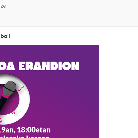
uze
 bai!