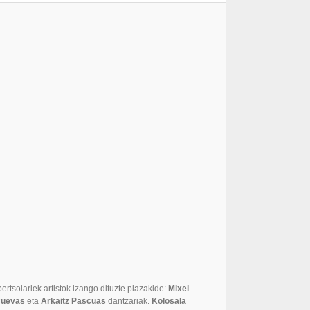
ertsolariek artistok izango dituzte plazakide:
Mixel
 Cuevas
eta
Arkaitz Pascuas
dantzariak.
Kolosala