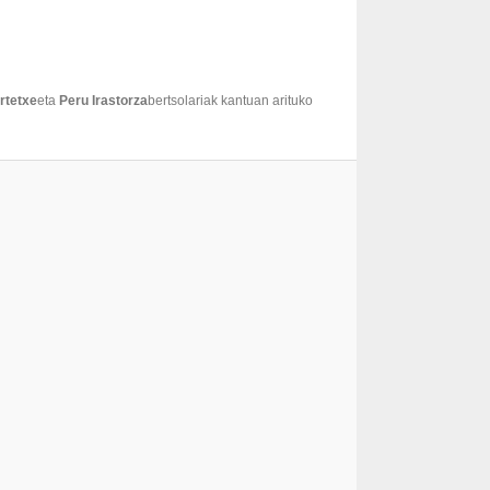
rtetxe
eta
Peru Irastorza
bertsolariak kantuan arituko