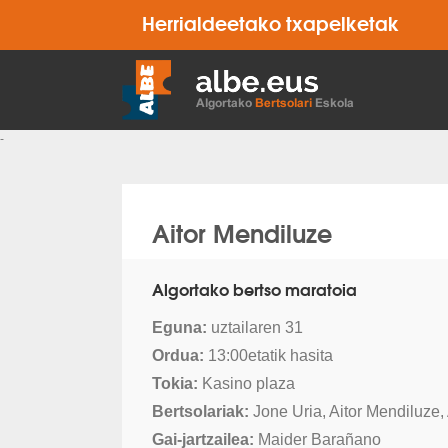
Herrialdeetako txapelketak
-
Aitor Mendiluze
Algortako bertso maratoia
Eguna:
uztailaren 31
Ordua:
13:00etatik hasita
Tokia:
Kasino plaza
Bertsolariak:
Jone Uria, Aitor Mendiluze,
Gai-jartzailea:
Maider Barañano