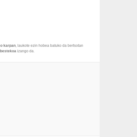
ko karpan
, laukote ezin hobea batuko da bertsotan
nbestekoa
izango da.