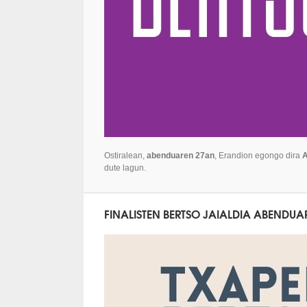
Ostiralean,
abenduaren 27an
, Erandion egongo dira
A
dute lagun.
FINALISTEN BERTSO JAIALDIA ABENDU