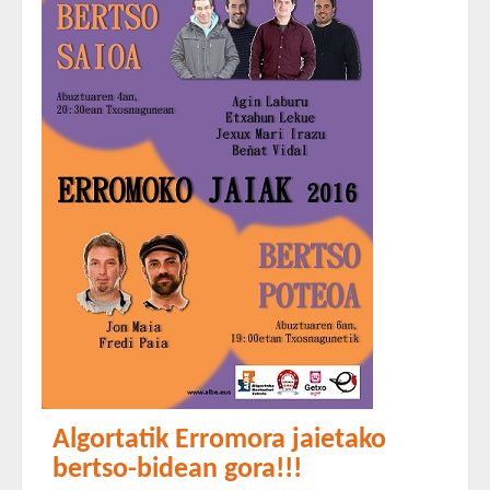
Algortatik Erromora jaietako
bertso-bidean gora!!!