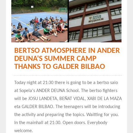
BERTSO ATMOSPHERE IN ANDER
DEUNA'S SUMMER CAMP
THANKS TO GALDER BILBAO
Today night at 21:30 there is going to be a bertso saio
at Sopela's ANDER DEUNA School. The bertso fighters
will be JOSU LANDETA, BEÑAT VIDAL, XABI DE LA MAZA
eta GALDER BILBAO. The teenagers will be introducing
the activity and preparing the topics. Waitting for you.
In the mainhall at 21:30. Open doors. Everybody
welcome.