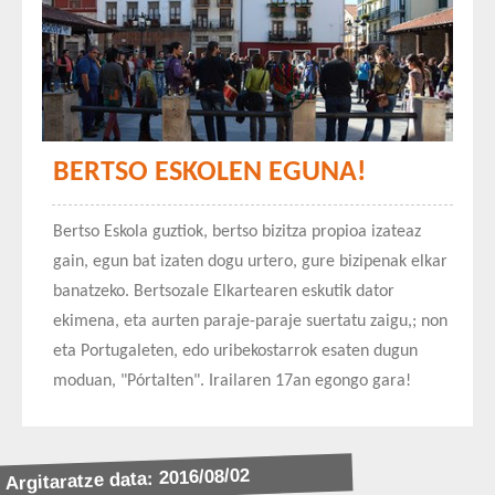
BERTSO ESKOLEN EGUNA!
Bertso Eskola guztiok, bertso bizitza propioa izateaz
gain, egun bat izaten dogu urtero, gure bizipenak elkar
banatzeko. Bertsozale Elkartearen eskutik dator
ekimena, eta aurten paraje-paraje suertatu zaigu,; non
eta Portugaleten, edo uribekostarrok esaten dugun
moduan, "Pórtalten". Irailaren 17an egongo gara!
Argitaratze data: 2016/08/02