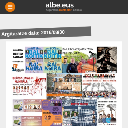
-
BERRIAK
Argitaratze data: 2016/08/30
MIKRO
NIKAK
ESKOLAK
AGENDA
HISTORIA
BERTSOTEGIA
EUSKARA
HARREMANETARAKO