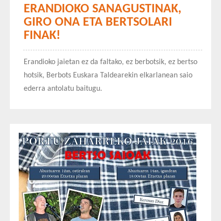
ERANDIOKO SANAGUSTINAK,
GIRO ONA ETA BERTSOLARI
FINAK!
Erandioko jaietan ez da faltako, ez berbotsik, ez bertso
hotsik, Berbots Euskara Taldearekin elkarlanean saio
ederra antolatu baitugu.