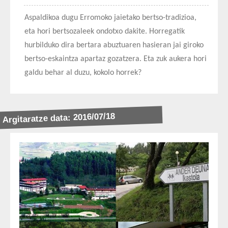
Aspaldikoa dugu Erromoko jaietako bertso-tradizioa,
eta hori bertsozaleek ondotxo dakite. Horregatik
hurbilduko dira bertara abuztuaren hasieran jai giroko
bertso-eskaintza apartaz gozatzera. Eta zuk aukera hori
galdu behar al duzu, kokolo horrek?
Argitaratze data: 2016/07/18