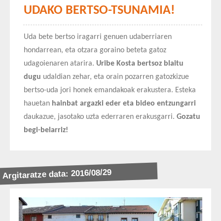
UDAKO BERTSO-TSUNAMIA!
Uda bete bertso iragarri genuen udaberriaren
hondarrean, eta otzara goraino beteta gatoz
udagoienaren atarira.
Uribe Kosta bertsoz blaitu
dugu
udaldian zehar, eta orain pozarren gatozkizue
bertso-uda jori honek emandakoak erakustera. Esteka
hauetan
hainbat argazki eder eta bideo entzungarri
daukazue, jasotako uzta ederraren erakusgarri.
Gozatu
begi-belarriz!
Argitaratze data: 2016/08/29