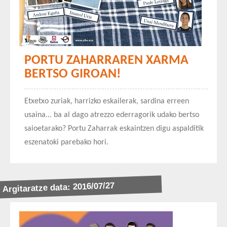
PORTU ZAHARRAREN XARMA
BERTSO GIROAN!
Etxetxo zuriak, harrizko eskailerak, sardina erreen
usaina... ba al dago atrezzo ederragorik udako bertso
saioetarako? Portu Zaharrak eskaintzen digu aspalditik
eszenatoki parebako hori.
Argitaratze data: 2016/07/27