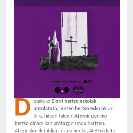
D
eustuko
Elorri bertso eskolak
antolatuta
, aurten
bertso eskolak
ari
dira, hilean-hilean,
Aferak
izeneko
bertso dinamikan protagonismoa hartzen.
Abenduko ekitaldian, urtea ixteko, ALBEri deitu