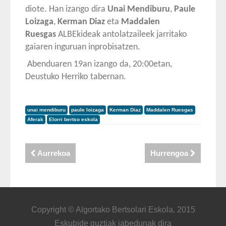
diote. Han izango dira
Unai Mendiburu
,
Paule
Loizaga
,
Kerman Diaz
eta
Maddalen
Ruesgas
ALBEkideak antolatzaileek jarritako
gaiaren inguruan inprobisatzen.
Abenduaren 19an izango da, 20:00etan,
Deustuko Herriko tabernan.
unai mendiburu
paule loizaga
Kerman Diaz
Maddalen Ruesgas
Aferak
Elorri bertso eskola
Aurrekoa
Hurrengoa
Copyright © Algortako Bertsolari Eskola. 2015
Eskubide guztiak jabedunak dira