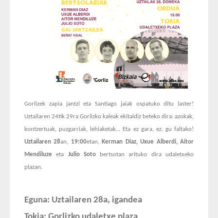
Gorlizek zapia jantzi eta Santiago jaiak ospatuko ditu laster!
Uztailaren 24tik 29ra Gorlizko kaleak ekitaldiz beteko dira: azokak,
kontzertuak, puzgarriak, lehiaketak... Eta ez gara, ez, gu faltako!
Uztailaren 28
an,
19:00
etan,
Kerman Diaz, Uxue Alberdi, Aitor
Mendiluze
eta
Julio Soto
bertsotan arituko dira udaletxeko
plazan.
Eguna: Uztailaren 28a, igandea
Tokia: Gorlizko udaletxe plaza