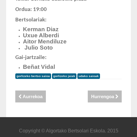
Ordua: 19:00
Bertsolariak:
Kerman Diaz
Uxue Alberdi
Aitor Mendiluze
Julio Soto
Gai-jartzaile:
Beñat Vidal
gorlizeko bertso saioa
gorlizeko jaiak
udako saioak
Aurrekoa
Hurrengoa
Copyright © Algortako Bertsolari Eskola. 2015