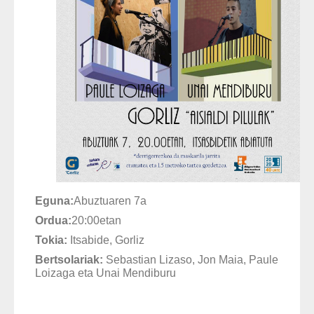
Eguna:
Abuztuaren 7a
Ordua:
20:00etan
Tokia:
Itsabide, Gorliz
Bertsolariak:
Sebastian Lizaso, Jon Maia, Paule
Loizaga eta Unai Mendiburu