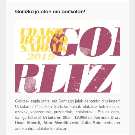
Gorlizko jaietan ere bertsotan!
Gorlizek zapia jantzi eta Santiago jaiak ospatuko ditu laster!
Uztailaren 24tik 29ra Gorlizko kaleak ekitaldiz beteko dira:
azokak, kontzertuak, puzgarriak, lehiaketak... Eta ez gara,
ez, gu faltako!
Uztailaren 28
an,
19:00
etan,
Kerman Diaz,
Uxue Alberdi, Aitor Mendiluze
eta
Julio Soto
bertsotan
arituko dira udaletxeko plazan.