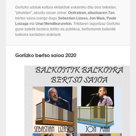
Gorlizko udalak kultura ekitaldiak eskainiko ditu dosi txikietan,
"piluletan", abuztu osoan zehar.
Ostiralean, abuztuaren 7an
,
bertso saioa izango dugu
Sebastian Lizaso, Jon Maia, Paule
Loizaga
eta
Unai Mendibururekin.
Trikitaren laguntzaz Gorlizko
gune batetik bestera ibiliko da publikoa, bertsolariek balkoitik
balkoira kantatzen dutelarik.
Gorlizko bertso saioa 2020