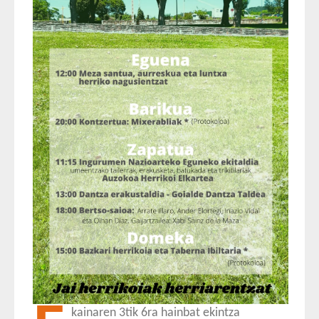
kainaren 3tik 6ra hainbat ekintza