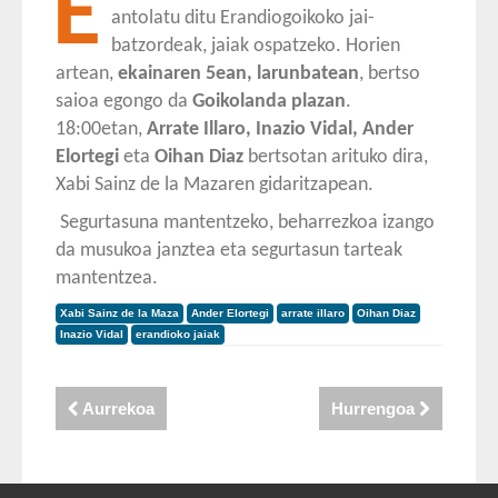
E
antolatu ditu Erandiogoikoko jai-
batzordeak, jaiak ospatzeko. Horien
artean,
ekainaren 5ean, larunbatean
, bertso
saioa egongo da
Goikolanda plazan
.
18:00etan,
Arrate Illaro, Inazio Vidal,
Ander
Elortegi
eta
Oihan Diaz
bertsotan arituko dira,
Xabi Sainz de la Mazaren gidaritzapean.
Segurtasuna mantentzeko, beharrezkoa izango
da musukoa janztea eta segurtasun tarteak
mantentzea.
Xabi Sainz de la Maza
Ander Elortegi
arrate illaro
Oihan Diaz
Inazio Vidal
erandioko jaiak
Aurrekoa
Hurrengoa